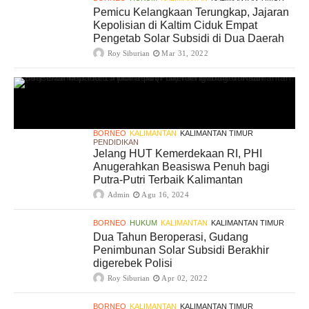
Pemicu Kelangkaan Terungkap, Jajaran
Kepolisian di Kaltim Ciduk Empat
Pengetab Solar Subsidi di Dua Daerah
Roy Siburian
Mar 31, 2022
BORNEO
KALIMANTAN
KALIMANTAN TIMUR
PENDIDIKAN
Jelang HUT Kemerdekaan RI, PHI
Anugerahkan Beasiswa Penuh bagi
Putra-Putri Terbaik Kalimantan
Admin
Agu 16, 2024
BORNEO
HUKUM
KALIMANTAN
KALIMANTAN TIMUR
Dua Tahun Beroperasi, Gudang
Penimbunan Solar Subsidi Berakhir
digerebek Polisi
Roy Siburian
Apr 02, 2022
BORNEO
KALIMANTAN
KALIMANTAN TIMUR