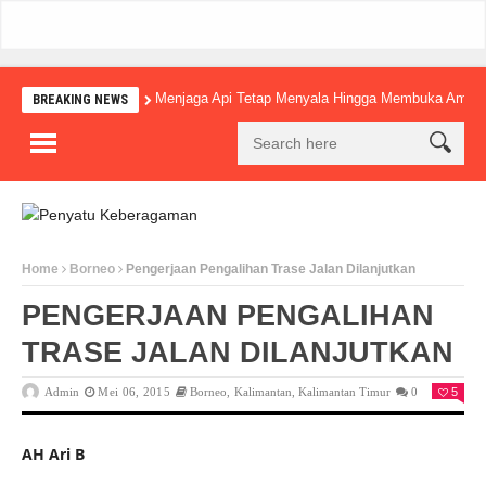
Menjaga Api Tetap Menyala Hingga Membuka Amba
BREAKING NEWS
Home
Borneo
Pengerjaan Pengalihan Trase Jalan Dilanjutkan
PENGERJAAN PENGALIHAN
TRASE JALAN DILANJUTKAN
Admin
Mei 06, 2015
Borneo
,
Kalimantan
,
Kalimantan Timur
0
5
AH Ari B