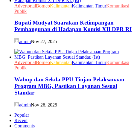
Advertorial
Borneo
Kalimantan
Kalimantan Timur
Komunikasi
Publik
Bupati Mudyat Suarakan Ketimpangan
Pembangunan di Hadapan Komisi XII DPR RI
admin
Nov 27, 2025
Advertorial
Borneo
Kalimantan
Kalimantan Timur
Komunikasi
Publik
Wabup dan Sekda PPU Tinjau Pelaksanaan
Program MBG, Pastikan Layanan Sesuai
Standar
admin
Nov 26, 2025
Popular
Recent
Comments