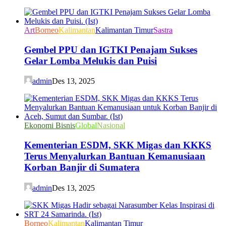
Art
Borneo
Kalimantan
Kalimantan Timur
Sastra
Gembel PPU dan IGTKI Penajam Sukses
Gelar Lomba Melukis dan Puisi
admin
Des 13, 2025
Ekonomi Bisnis
Global
Nasional
Kementerian ESDM, SKK Migas dan KKKS
Terus Menyalurkan Bantuan Kemanusiaan
Korban Banjir di Sumatera
admin
Des 13, 2025
Borneo
Kalimantan
Kalimantan Timur