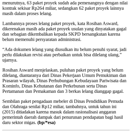
menurutnya, 63 paket proyek sudah ada pemenangnya dengan nilai
kontrak sekisar Rp264 miliar, sedangkan 62 paket proyek lainnya
masih dalam proses lelang.
Lambannya proses lelang paket proyek, kata Rosihan Asward,
dikerenakan masih ada paket proyek usulan yang dinyatakan gagal
dan sebagian dikembalikan kepada SKPD bersangkutan karena
belum memenuhi persyaratan administrasi.
“Ada dokumen lelang yang diusulkan itu belum penuhi syarat, jadi
perlu dilakukan revisi atau perbaikan untuk bisa dilelang ulang,”
ujarnya.
Rosihan Asward menjelaskan, puluhan paket proyek yang belum
dilelang, diantaranya dari Dinas Pekerjaan Umum Pemukiman dan
Prasaran wilayah, Dinas Perhubungan Kebudayaan Pariwisata dan
Kominfo, Dinas Kehutanan dan Perkebunan serta Dinas
Pertamanan dan Pemakaman dan 3 berkas lelang dianggap gagal.
Sembilan paket pengadaan mebeler di Dinas Pendidikan Pemuda
dan Olahraga senilai Rp12 miliar, tambahnya, untuk tahun ini
(2015) ditiadakan karena masuk dalam rasionalisasi anggaran
pemerintah daerah dampak dari penurunan pendapatan bagi hasil
daru sektor migas.
(bp
/*esa)