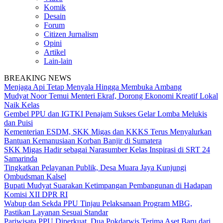
Komik
Desain
Forum
Citizen Jurnalism
Opini
Artikel
Lain-lain
BREAKING NEWS
Menjaga Api Tetap Menyala Hingga Membuka Ambang
Mudyat Noor Temui Menteri Ekraf, Dorong Ekonomi Kreatif Lokal
Naik Kelas
Gembel PPU dan IGTKI Penajam Sukses Gelar Lomba Melukis
dan Puisi
Kementerian ESDM, SKK Migas dan KKKS Terus Menyalurkan
Bantuan Kemanusiaan Korban Banjir di Sumatera
SKK Migas Hadir sebagai Narasumber Kelas Inspirasi di SRT 24
Samarinda
Tingkatkan Pelayanan Publik, Desa Muara Jaya Kunjungi
Ombudsman Kalsel
Bupati Mudyat Suarakan Ketimpangan Pembangunan di Hadapan
Komisi XII DPR RI
Wabup dan Sekda PPU Tinjau Pelaksanaan Program MBG,
Pastikan Layanan Sesuai Standar
Pariwisata PPU Diperkuat, Dua Pokdarwis Terima Aset Baru dari