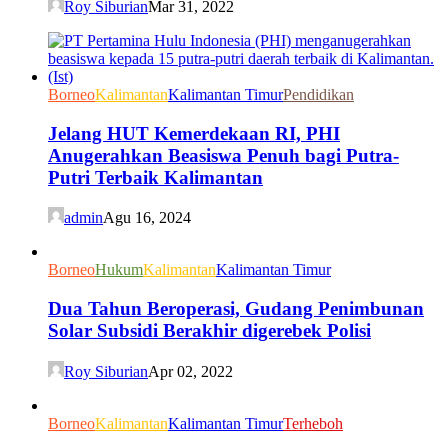
Roy Siburian
Mar 31, 2022
Borneo
Kalimantan
Kalimantan Timur
Pendidikan
Jelang HUT Kemerdekaan RI, PHI
Anugerahkan Beasiswa Penuh bagi Putra-
Putri Terbaik Kalimantan
admin
Agu 16, 2024
Borneo
Hukum
Kalimantan
Kalimantan Timur
Dua Tahun Beroperasi, Gudang Penimbunan
Solar Subsidi Berakhir digerebek Polisi
Roy Siburian
Apr 02, 2022
Borneo
Kalimantan
Kalimantan Timur
Terheboh