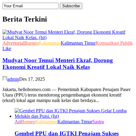
Berita Terkini
Advertorial
Borneo
Kalimantan
Kalimantan Timur
Komunikasi Publik
Like
Mudyat Noor Temui Menteri Ekraf, Dorong
Ekonomi Kreatif Lokal Naik Kelas
admin
Des 17, 2025
Jakarta, helloborneo.com — Pemerintah Kabupaten Penajam Paser
Utara (PPU) terus mendorong pengembangan ekonomi kreatif
(ekraf) lokal agar mampu naik kelas dan berdaya...
Art
Borneo
Kalimantan
Kalimantan Timur
Sastra
Gembel PPU dan IGTKI Penajam Sukses