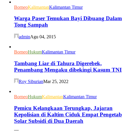
Borneo
Kalimantan
Kalimantan Timur
Warga Paser Temukan Bayi Dibuang Dalam
Tong Sampah
admin
Agu 04, 2015
Borneo
Hukum
Kalimantan Timur
Tambang Liar di Tahura Digerebek,
Penambang Mengaku dibekingi Kasum TNI
Roy Siburian
Mar 25, 2022
Borneo
Hukum
Kalimantan
Kalimantan Timur
Pemicu Kelangkaan Terungkap, Jajaran
Kepolisian di Kaltim Ciduk Empat Pengetab
Solar Subsidi di Dua Daerah