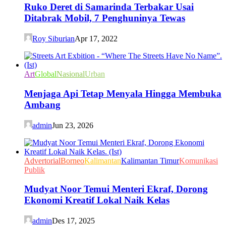
Ruko Deret di Samarinda Terbakar Usai
Ditabrak Mobil, 7 Penghuninya Tewas
Roy Siburian
Apr 17, 2022
Art
Global
Nasional
Urban
Menjaga Api Tetap Menyala Hingga Membuka
Ambang
admin
Jun 23, 2026
Advertorial
Borneo
Kalimantan
Kalimantan Timur
Komunikasi
Publik
Mudyat Noor Temui Menteri Ekraf, Dorong
Ekonomi Kreatif Lokal Naik Kelas
admin
Des 17, 2025