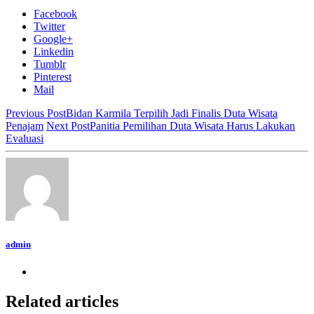
Facebook
Twitter
Google+
Linkedin
Tumblr
Pinterest
Mail
Previous Post
Bidan Karmila Terpilih Jadi Finalis Duta Wisata
Penajam
Next Post
Panitia Pemilihan Duta Wisata Harus Lakukan
Evaluasi
admin
Related articles