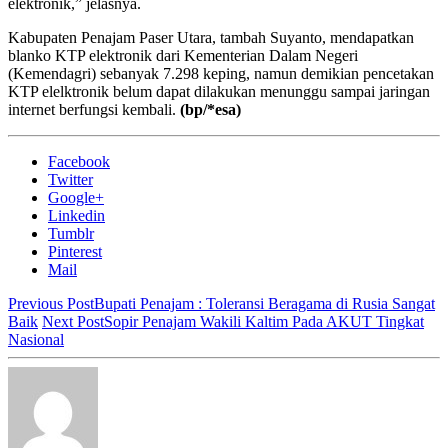
elektronik,” jelasnya.
Kabupaten Penajam Paser Utara, tambah Suyanto, mendapatkan
blanko KTP elektronik dari Kementerian Dalam Negeri
(Kemendagri) sebanyak 7.298 keping, namun demikian pencetakan
KTP elelktronik belum dapat dilakukan menunggu sampai jaringan
internet berfungsi kembali.
(bp/*esa)
Facebook
Twitter
Google+
Linkedin
Tumblr
Pinterest
Mail
Previous Post
Bupati Penajam : Toleransi Beragama di Rusia Sangat
Baik
Next Post
Sopir Penajam Wakili Kaltim Pada AKUT Tingkat
Nasional