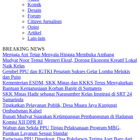
Komik
Desain
Forum
Citizen Jurnalism
Opini
Artikel
Lain-lain
BREAKING NEWS
Menjaga Api Tetap Menyala Hingga Membuka Ambang
Mudyat Noor Temui Menteri Ekraf, Dorong Ekonomi Kreatif Lokal
Naik Kelas
Gembel PPU dan IGTKI Penajam Sukses Gelar Lomba Melukis
dan Puisi
Kementerian ESDM, SKK Migas dan KKKS Terus Menyalurkan
Bantuan Kemanusiaan Korban Banjir di Sumatera
SKK Migas Hadir sebagai Narasumber Kelas Inspirasi di SRT 24
Samarinda
Tingkatkan Pelayanan Publik, Desa Muara Jaya Kunjungi
Ombudsman Kalsel
Bupati Mudyat Suarakan Ketimpangan Pembangunan di Hadapan
Komisi XII DPR RI
Wabup dan Sekda PPU Tinjau Pelaksanaan Program MBG,
Pastikan Layanan Sesuai Standar
Pariwisata PPU Diperkuat, Dua Pokdarwis Terima Aset Baru dari