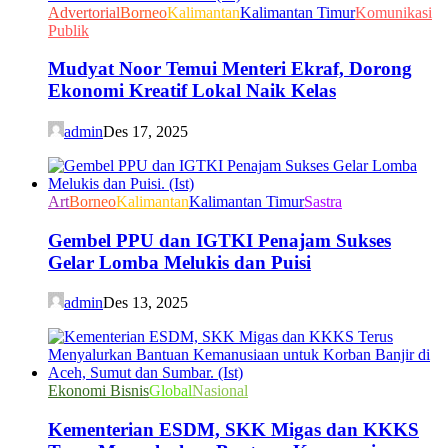
Advertorial
Borneo
Kalimantan
Kalimantan Timur
Komunikasi
Publik
Mudyat Noor Temui Menteri Ekraf, Dorong
Ekonomi Kreatif Lokal Naik Kelas
admin
Des 17, 2025
Art
Borneo
Kalimantan
Kalimantan Timur
Sastra
Gembel PPU dan IGTKI Penajam Sukses
Gelar Lomba Melukis dan Puisi
admin
Des 13, 2025
Ekonomi Bisnis
Global
Nasional
Kementerian ESDM, SKK Migas dan KKKS