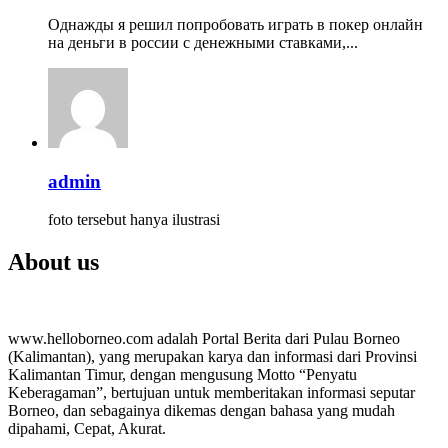
Однажды я решил попробовать играть в покер онлайн
на деньги в россии с денежными ставками,...
admin
foto tersebut hanya ilustrasi
About us
www.helloborneo.com adalah Portal Berita dari Pulau Borneo
(Kalimantan), yang merupakan karya dan informasi dari Provinsi
Kalimantan Timur, dengan mengusung Motto “Penyatu
Keberagaman”, bertujuan untuk memberitakan informasi seputar
Borneo, dan sebagainya dikemas dengan bahasa yang mudah
dipahami, Cepat, Akurat.