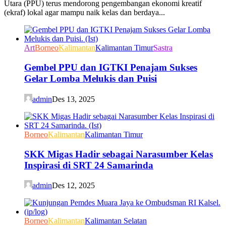
Utara (PPU) terus mendorong pengembangan ekonomi kreatif
(ekraf) lokal agar mampu naik kelas dan berdaya...
Art
Borneo
Kalimantan
Kalimantan Timur
Sastra
Gembel PPU dan IGTKI Penajam Sukses
Gelar Lomba Melukis dan Puisi
admin
Des 13, 2025
Borneo
Kalimantan
Kalimantan Timur
SKK Migas Hadir sebagai Narasumber Kelas
Inspirasi di SRT 24 Samarinda
admin
Des 12, 2025
Borneo
Kalimantan
Kalimantan Selatan