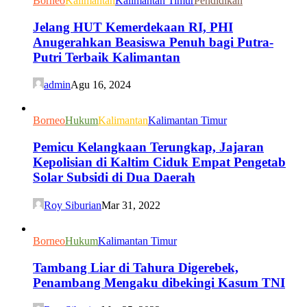
Borneo
Kalimantan
Kalimantan Timur
Pendidikan
Jelang HUT Kemerdekaan RI, PHI
Anugerahkan Beasiswa Penuh bagi Putra-
Putri Terbaik Kalimantan
admin
Agu 16, 2024
Borneo
Hukum
Kalimantan
Kalimantan Timur
Pemicu Kelangkaan Terungkap, Jajaran
Kepolisian di Kaltim Ciduk Empat Pengetab
Solar Subsidi di Dua Daerah
Roy Siburian
Mar 31, 2022
Borneo
Hukum
Kalimantan Timur
Tambang Liar di Tahura Digerebek,
Penambang Mengaku dibekingi Kasum TNI