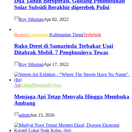
Dua Tahun Beroperasi, Gudang Penimbunan
Solar Subsidi Berakhir digerebek Polisi
Roy Siburian
Apr 02, 2022
Borneo
Kalimantan
Kalimantan Timur
Terheboh
Ruko Deret di Samarinda Terbakar Usai
Ditabrak Mobil, 7 Penghuninya Tewas
Roy Siburian
Apr 17, 2022
Art
Global
Nasional
Urban
Menjaga Api Tetap Menyala Hingga Membuka
Ambang
admin
Jun 23, 2026