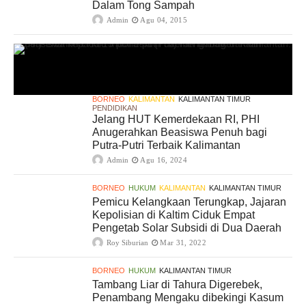
Dalam Tong Sampah
Admin
Agu 04, 2015
BORNEO
KALIMANTAN
KALIMANTAN TIMUR
PENDIDIKAN
Jelang HUT Kemerdekaan RI, PHI
Anugerahkan Beasiswa Penuh bagi
Putra-Putri Terbaik Kalimantan
Admin
Agu 16, 2024
BORNEO
HUKUM
KALIMANTAN
KALIMANTAN TIMUR
Pemicu Kelangkaan Terungkap, Jajaran
Kepolisian di Kaltim Ciduk Empat
Pengetab Solar Subsidi di Dua Daerah
Roy Siburian
Mar 31, 2022
BORNEO
HUKUM
KALIMANTAN TIMUR
Tambang Liar di Tahura Digerebek,
Penambang Mengaku dibekingi Kasum