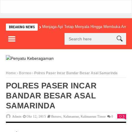
Menjaga Api Tetap Menyala Hingga Membuka Amba
BREAKING NEWS
Home
Borneo
Polres Paser Incar Bandar Besar Asal Samarinda
POLRES PASER INCAR
BANDAR BESAR ASAL
SAMARINDA
Admin
Okt 12, 2015
Borneo
,
Kalimantan
,
Kalimantan Timur
0
3