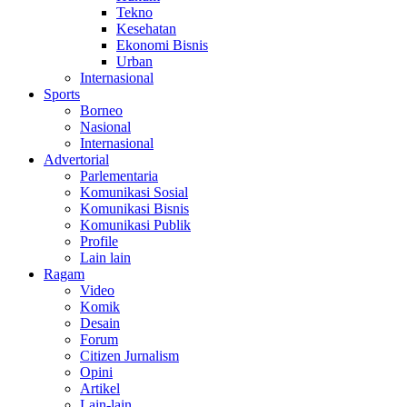
Tekno
Kesehatan
Ekonomi Bisnis
Urban
Internasional
Sports
Borneo
Nasional
Internasional
Advertorial
Parlementaria
Komunikasi Sosial
Komunikasi Bisnis
Komunikasi Publik
Profile
Lain lain
Ragam
Video
Komik
Desain
Forum
Citizen Jurnalism
Opini
Artikel
Lain-lain