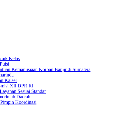
Naik Kelas
Puisi
uan Kemanusiaan Korban Banjir di Sumatera
marinda
n Kalsel
misi XII DPR RI
Layanan Sesuai Standar
merintah Daerah
Pimpin Koordinasi