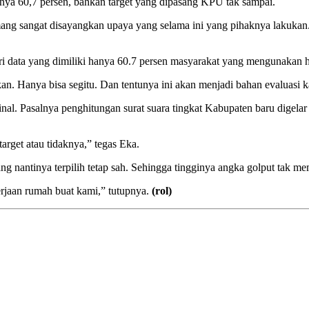
anya 60,7 persen, bahkan target yang dipasang KPU tak sampai.
sangat disayangkan upaya yang selama ini yang pihaknya lakukan. T
dari data yang dimiliki hanya 60.7 persen masyarakat yang mengunakan 
sikan. Hanya bisa segitu. Dan tentunya ini akan menjadi bahan evaluasi
. Pasalnya penghitungan surat suara tingkat Kabupaten baru digelar h
arget atau tidaknya,” tegas Eka.
g nantinya terpilih tetap sah. Sehingga tingginya angka golput tak me
erjaan rumah buat kami,” tutupnya.
(rol)