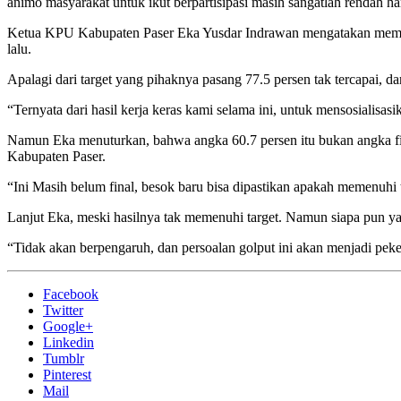
animo masyarakat untuk ikut berpartisipasi masih sangatlah rendah h
Ketua KPU Kabupaten Paser Eka Yusdar Indrawan mengatakan memang 
lalu.
Apalagi dari target yang pihaknya pasang 77.5 persen tak tercapai, 
“Ternyata dari hasil kerja keras kami selama ini, untuk mensosialisa
Namun Eka menuturkan, bahwa angka 60.7 persen itu bukan angka final
Kabupaten Paser.
“Ini Masih belum final, besok baru bisa dipastikan apakah memenuhi t
Lanjut Eka, meski hasilnya tak memenuhi target. Namun siapa pun yan
“Tidak akan berpengaruh, dan persoalan golput ini akan menjadi pek
Facebook
Twitter
Google+
Linkedin
Tumblr
Pinterest
Mail