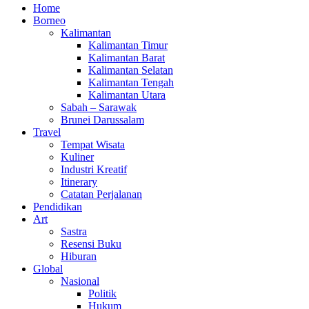
Home
Borneo
Kalimantan
Kalimantan Timur
Kalimantan Barat
Kalimantan Selatan
Kalimantan Tengah
Kalimantan Utara
Sabah – Sarawak
Brunei Darussalam
Travel
Tempat Wisata
Kuliner
Industri Kreatif
Itinerary
Catatan Perjalanan
Pendidikan
Art
Sastra
Resensi Buku
Hiburan
Global
Nasional
Politik
Hukum