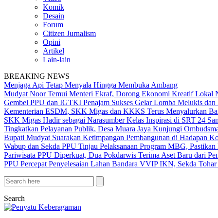
Komik
Desain
Forum
Citizen Jurnalism
Opini
Artikel
Lain-lain
BREAKING NEWS
Menjaga Api Tetap Menyala Hingga Membuka Ambang
Mudyat Noor Temui Menteri Ekraf, Dorong Ekonomi Kreatif Lokal 
Gembel PPU dan IGTKI Penajam Sukses Gelar Lomba Melukis dan 
Kementerian ESDM, SKK Migas dan KKKS Terus Menyalurkan Bant
SKK Migas Hadir sebagai Narasumber Kelas Inspirasi di SRT 24 Sa
Tingkatkan Pelayanan Publik, Desa Muara Jaya Kunjungi Ombudsma
Bupati Mudyat Suarakan Ketimpangan Pembangunan di Hadapan Ko
Wabup dan Sekda PPU Tinjau Pelaksanaan Program MBG, Pastikan 
Pariwisata PPU Diperkuat, Dua Pokdarwis Terima Aset Baru dari Pe
PPU Percepat Penyelesaian Lahan Bandara VVIP IKN, Sekda Tohar 
Search