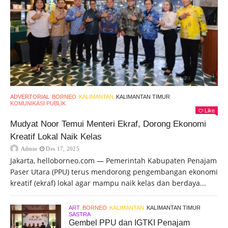
ADVERTORIAL
BORNEO
KALIMANTAN
KALIMANTAN TIMUR
KOMUNIKASI PUBLIK
Like
Mudyat Noor Temui Menteri Ekraf, Dorong Ekonomi
Kreatif Lokal Naik Kelas
Admin
Des 17, 2025
Jakarta, helloborneo.com — Pemerintah Kabupaten Penajam
Paser Utara (PPU) terus mendorong pengembangan ekonomi
kreatif (ekraf) lokal agar mampu naik kelas dan berdaya...
ART
BORNEO
KALIMANTAN
KALIMANTAN TIMUR
SASTRA
Gembel PPU dan IGTKI Penajam