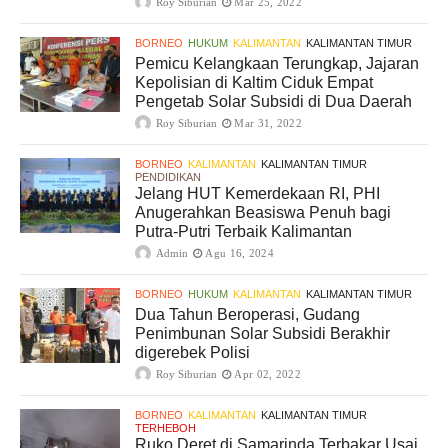
Roy Siburian
Mar 25, 2022
BORNEO
HUKUM
KALIMANTAN
KALIMANTAN TIMUR
Pemicu Kelangkaan Terungkap, Jajaran
Kepolisian di Kaltim Ciduk Empat
Pengetab Solar Subsidi di Dua Daerah
Roy Siburian
Mar 31, 2022
BORNEO
KALIMANTAN
KALIMANTAN TIMUR
PENDIDIKAN
Jelang HUT Kemerdekaan RI, PHI
Anugerahkan Beasiswa Penuh bagi
Putra-Putri Terbaik Kalimantan
Admin
Agu 16, 2024
BORNEO
HUKUM
KALIMANTAN
KALIMANTAN TIMUR
Dua Tahun Beroperasi, Gudang
Penimbunan Solar Subsidi Berakhir
digerebek Polisi
Roy Siburian
Apr 02, 2022
BORNEO
KALIMANTAN
KALIMANTAN TIMUR
TERHEBOH
Ruko Deret di Samarinda Terbakar Usai