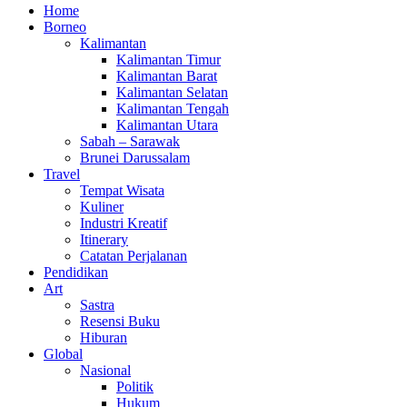
Home
Borneo
Kalimantan
Kalimantan Timur
Kalimantan Barat
Kalimantan Selatan
Kalimantan Tengah
Kalimantan Utara
Sabah – Sarawak
Brunei Darussalam
Travel
Tempat Wisata
Kuliner
Industri Kreatif
Itinerary
Catatan Perjalanan
Pendidikan
Art
Sastra
Resensi Buku
Hiburan
Global
Nasional
Politik
Hukum