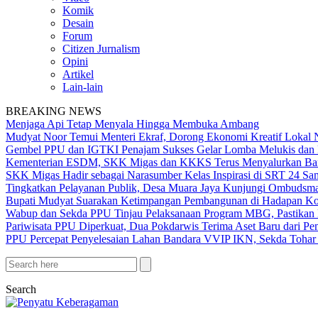
Komik
Desain
Forum
Citizen Jurnalism
Opini
Artikel
Lain-lain
BREAKING NEWS
Menjaga Api Tetap Menyala Hingga Membuka Ambang
Mudyat Noor Temui Menteri Ekraf, Dorong Ekonomi Kreatif Lokal 
Gembel PPU dan IGTKI Penajam Sukses Gelar Lomba Melukis dan 
Kementerian ESDM, SKK Migas dan KKKS Terus Menyalurkan Bant
SKK Migas Hadir sebagai Narasumber Kelas Inspirasi di SRT 24 Sa
Tingkatkan Pelayanan Publik, Desa Muara Jaya Kunjungi Ombudsma
Bupati Mudyat Suarakan Ketimpangan Pembangunan di Hadapan Ko
Wabup dan Sekda PPU Tinjau Pelaksanaan Program MBG, Pastikan 
Pariwisata PPU Diperkuat, Dua Pokdarwis Terima Aset Baru dari Pe
PPU Percepat Penyelesaian Lahan Bandara VVIP IKN, Sekda Tohar 
Search