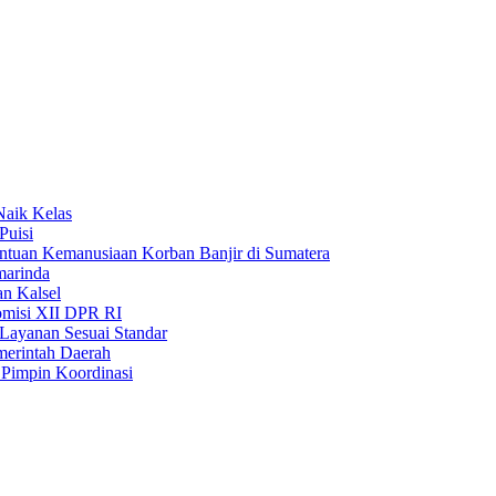
Naik Kelas
Puisi
uan Kemanusiaan Korban Banjir di Sumatera
marinda
n Kalsel
misi XII DPR RI
Layanan Sesuai Standar
merintah Daerah
Pimpin Koordinasi