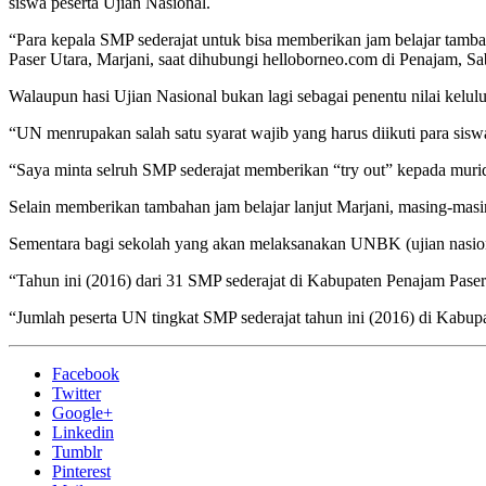
siswa peserta Ujian Nasional.
“Para kepala SMP sederajat untuk bisa memberikan jam belajar tamb
Paser Utara, Marjani, saat dihubungi helloborneo.com di Penajam, Sa
Walaupun hasi Ujian Nasional bukan lagi sebagai penentu nilai kelu
“UN menrupakan salah satu syarat wajib yang harus diikuti para sisw
“Saya minta selruh SMP sederajat memberikan “try out” kepada muri
Selain memberikan tambahan jam belajar lanjut Marjani, masing-masi
Sementara bagi sekolah yang akan melaksanakan UNBK (ujian nasiona
“Tahun ini (2016) dari 31 SMP sederajat di Kabupaten Penajam Pa
“Jumlah peserta UN tingkat SMP sederajat tahun ini (2016) di Kabu
Facebook
Twitter
Google+
Linkedin
Tumblr
Pinterest