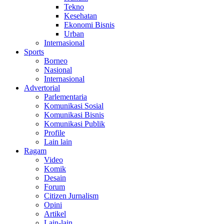
Tekno
Kesehatan
Ekonomi Bisnis
Urban
Internasional
Sports
Borneo
Nasional
Internasional
Advertorial
Parlementaria
Komunikasi Sosial
Komunikasi Bisnis
Komunikasi Publik
Profile
Lain lain
Ragam
Video
Komik
Desain
Forum
Citizen Jurnalism
Opini
Artikel
Lain-lain