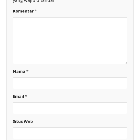
yang wajib ditandai
*
Komentar
*
Nama
*
Email
*
Situs Web