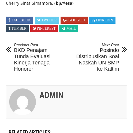
Cherry Sinta Simamora.
(bp
/*esa)
FACEBOOK
TWITTER
GOOGLE+
LINKEDIN
TUMBLR
PINTEREST
MAIL
Previous Post
Next Post
BKD Penajam
Posindo
Tunda Evaluasi
Distribusikan Soal
Kinerja Tenaga
Naskah UN SMP
Honorer
ke Kaltim
ADMIN
RELATED ARTICLES