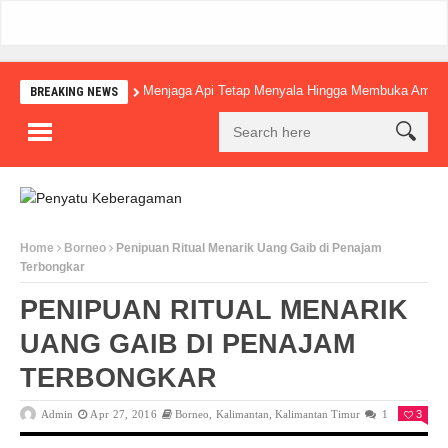
Menjaga Api Tetap Menyala Hingga Membuka Amba
BREAKING NEWS
Home
Borneo
Penipuan Ritual Menarik Uang Gaib di Penajam
Terbongkar
PENIPUAN RITUAL MENARIK
UANG GAIB DI PENAJAM
TERBONGKAR
Admin
Apr 27, 2016
Borneo
,
Kalimantan
,
Kalimantan Timur
1
3