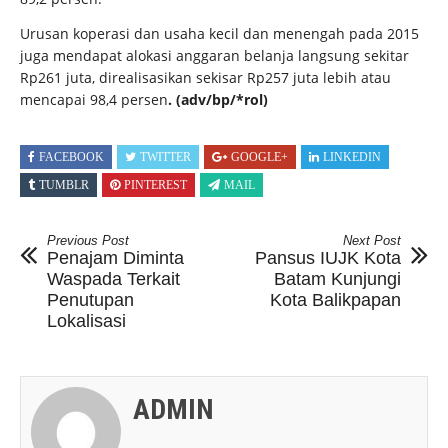
Urusan koperasi dan usaha kecil dan menengah pada 2015
juga mendapat alokasi anggaran belanja langsung sekitar
Rp261 juta, direalisasikan sekisar Rp257 juta lebih atau
mencapai 98,4 persen
. (adv/bp/*rol)
FACEBOOK
TWITTER
GOOGLE+
LINKEDIN
TUMBLR
PINTEREST
MAIL
Previous Post
Next Post
Penajam Diminta
Pansus IUJK Kota
Waspada Terkait
Batam Kunjungi
Penutupan
Kota Balikpapan
Lokalisasi
ADMIN