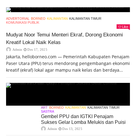
ADVERTORIAL
BORNEO
KALIMANTAN
KALIMANTAN TIMUR
KOMUNIKASI PUBLIK
Like
Mudyat Noor Temui Menteri Ekraf, Dorong Ekonomi
Kreatif Lokal Naik Kelas
Admin
Des 17, 2025
Jakarta, helloborneo.com — Pemerintah Kabupaten Penajam
Paser Utara (PPU) terus mendorong pengembangan ekonomi
kreatif (ekraf) lokal agar mampu naik kelas dan berdaya...
ART
BORNEO
KALIMANTAN
KALIMANTAN TIMUR
SASTRA
Gembel PPU dan IGTKI Penajam
Sukses Gelar Lomba Melukis dan Puisi
Admin
Des 13, 2025