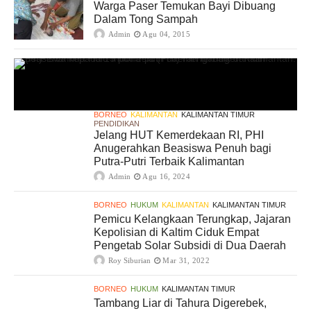
Warga Paser Temukan Bayi Dibuang
Dalam Tong Sampah
Admin
Agu 04, 2015
BORNEO
KALIMANTAN
KALIMANTAN TIMUR
PENDIDIKAN
Jelang HUT Kemerdekaan RI, PHI
Anugerahkan Beasiswa Penuh bagi
Putra-Putri Terbaik Kalimantan
Admin
Agu 16, 2024
BORNEO
HUKUM
KALIMANTAN
KALIMANTAN TIMUR
Pemicu Kelangkaan Terungkap, Jajaran
Kepolisian di Kaltim Ciduk Empat
Pengetab Solar Subsidi di Dua Daerah
Roy Siburian
Mar 31, 2022
BORNEO
HUKUM
KALIMANTAN TIMUR
Tambang Liar di Tahura Digerebek,