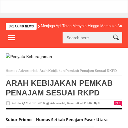
Menjaga Api Tetap Menyala Hingga Membuka Amba
BREAKING NEWS
Home
Advertorial
Arah Kebijakan Pemkab Penajam Sesuai RKPD
ARAH KEBIJAKAN PEMKAB
PENAJAM SESUAI RKPD
Admin
Mei 12, 2016
Advertorial
,
Komunikasi Publik
0
1
Subur Priono – Humas Setkab Penajam Paser Utara