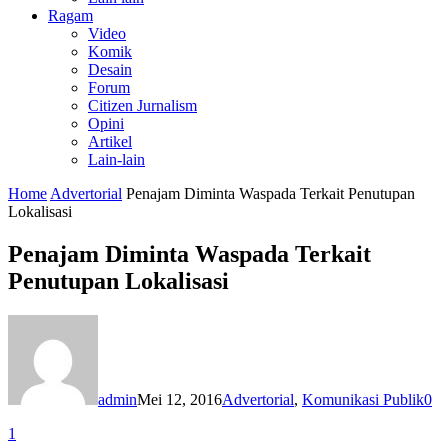
Ragam
Video
Komik
Desain
Forum
Citizen Jurnalism
Opini
Artikel
Lain-lain
Home
Advertorial
Penajam Diminta Waspada Terkait Penutupan
Lokalisasi
Penajam Diminta Waspada Terkait
Penutupan Lokalisasi
admin
Mei 12, 2016
Advertorial
,
Komunikasi Publik
0
1