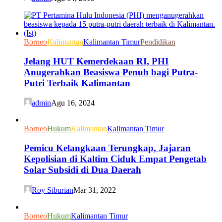
Borneo
Kalimantan
Kalimantan Timur
Pendidikan
Jelang HUT Kemerdekaan RI, PHI
Anugerahkan Beasiswa Penuh bagi Putra-
Putri Terbaik Kalimantan
admin
Agu 16, 2024
Borneo
Hukum
Kalimantan
Kalimantan Timur
Pemicu Kelangkaan Terungkap, Jajaran
Kepolisian di Kaltim Ciduk Empat Pengetab
Solar Subsidi di Dua Daerah
Roy Siburian
Mar 31, 2022
Borneo
Hukum
Kalimantan Timur