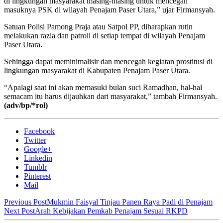
di lingkungan masyarakat masing-masing untuk mencegah
masuknya PSK di wilayah Penajam Paser Utara,” ujar Firmansyah.
Satuan Polisi Pamong Praja atau Satpol PP, diharapkan rutin
melakukan razia dan patroli di setiap tempat di wilayah Penajam
Paser Utara.
Sehingga dapat meminimalisir dan mencegah kegiatan prostitusi di
lingkungan masyarakat di Kabupaten Penajam Paser Utara.
“Apalagi saat ini akan memasuki bulan suci Ramadhan, hal-hal
semacam itu harus dijauhkan dari masyarakat,” tambah Firmansyah.
(adv/bp/*rol)
Facebook
Twitter
Google+
Linkedin
Tumblr
Pinterest
Mail
Previous Post
Mukmin Faisyal Tinjau Panen Raya Padi di Penajam
Next Post
Arah Kebijakan Pemkab Penajam Sesuai RKPD