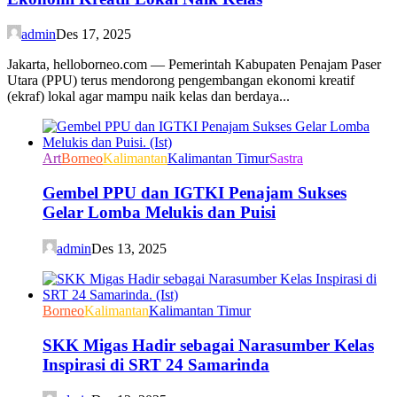
admin
Des 17, 2025
Jakarta, helloborneo.com — Pemerintah Kabupaten Penajam Paser
Utara (PPU) terus mendorong pengembangan ekonomi kreatif
(ekraf) lokal agar mampu naik kelas dan berdaya...
Art
Borneo
Kalimantan
Kalimantan Timur
Sastra
Gembel PPU dan IGTKI Penajam Sukses
Gelar Lomba Melukis dan Puisi
admin
Des 13, 2025
Borneo
Kalimantan
Kalimantan Timur
SKK Migas Hadir sebagai Narasumber Kelas
Inspirasi di SRT 24 Samarinda