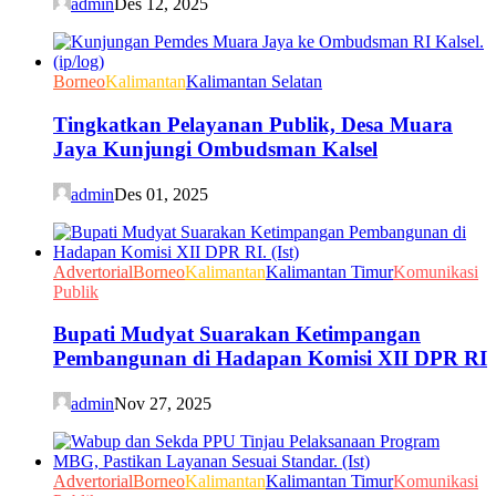
admin
Des 12, 2025
Borneo
Kalimantan
Kalimantan Selatan
Tingkatkan Pelayanan Publik, Desa Muara
Jaya Kunjungi Ombudsman Kalsel
admin
Des 01, 2025
Advertorial
Borneo
Kalimantan
Kalimantan Timur
Komunikasi
Publik
Bupati Mudyat Suarakan Ketimpangan
Pembangunan di Hadapan Komisi XII DPR RI
admin
Nov 27, 2025
Advertorial
Borneo
Kalimantan
Kalimantan Timur
Komunikasi