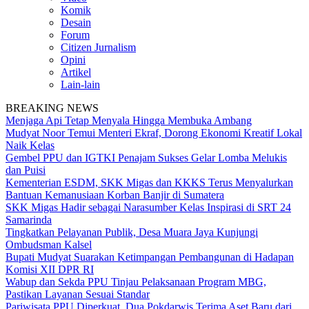
Komik
Desain
Forum
Citizen Jurnalism
Opini
Artikel
Lain-lain
BREAKING NEWS
Menjaga Api Tetap Menyala Hingga Membuka Ambang
Mudyat Noor Temui Menteri Ekraf, Dorong Ekonomi Kreatif Lokal
Naik Kelas
Gembel PPU dan IGTKI Penajam Sukses Gelar Lomba Melukis
dan Puisi
Kementerian ESDM, SKK Migas dan KKKS Terus Menyalurkan
Bantuan Kemanusiaan Korban Banjir di Sumatera
SKK Migas Hadir sebagai Narasumber Kelas Inspirasi di SRT 24
Samarinda
Tingkatkan Pelayanan Publik, Desa Muara Jaya Kunjungi
Ombudsman Kalsel
Bupati Mudyat Suarakan Ketimpangan Pembangunan di Hadapan
Komisi XII DPR RI
Wabup dan Sekda PPU Tinjau Pelaksanaan Program MBG,
Pastikan Layanan Sesuai Standar
Pariwisata PPU Diperkuat, Dua Pokdarwis Terima Aset Baru dari