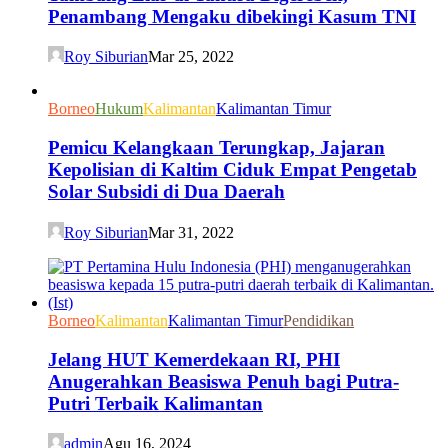
Penambang Mengaku dibekingi Kasum TNI
Roy Siburian
Mar 25, 2022
Borneo
Hukum
Kalimantan
Kalimantan Timur
Pemicu Kelangkaan Terungkap, Jajaran
Kepolisian di Kaltim Ciduk Empat Pengetab
Solar Subsidi di Dua Daerah
Roy Siburian
Mar 31, 2022
Borneo
Kalimantan
Kalimantan Timur
Pendidikan
Jelang HUT Kemerdekaan RI, PHI
Anugerahkan Beasiswa Penuh bagi Putra-
Putri Terbaik Kalimantan
admin
Agu 16, 2024