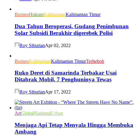
Borneo
Hukum
Kalimantan
Kalimantan Timur
Dua Tahun Beroperasi, Gudang Penimbunan
Solar Subsidi Berakhir digerebek Polisi
Roy Siburian
Apr 02, 2022
Borneo
Kalimantan
Kalimantan Timur
Terheboh
Ruko Deret di Samarinda Terbakar Usai
Ditabrak Mobil, 7 Penghuninya Tewas
Roy Siburian
Apr 17, 2022
Art
Global
Nasional
Urban
Menjaga Api Tetap Menyala Hingga Membuka
Ambang