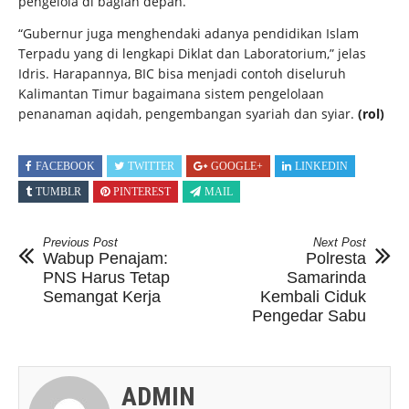
pengelola di bagian depan.
“Gubernur juga menghendaki adanya pendidikan Islam
Terpadu yang di lengkapi Diklat dan Laboratorium,” jelas
Idris. Harapannya, BIC bisa menjadi contoh diseluruh
Kalimantan Timur bagaimana sistem pengelolaan
penanaman aqidah, pengembangan syariah dan syiar.
(rol)
FACEBOOK
TWITTER
GOOGLE+
LINKEDIN
TUMBLR
PINTEREST
MAIL
Previous Post
Next Post
Wabup Penajam:
Polresta
PNS Harus Tetap
Samarinda
Semangat Kerja
Kembali Ciduk
Pengedar Sabu
ADMIN