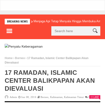
Menjaga Api Tetap Menyala Hingga Membuka Amba
BREAKING NEWS
Home
Borneo
17 Ramadan, Islamic Center Balikpapan Akan
Dievaluasi
17 RAMADAN, ISLAMIC
CENTER BALIKPAPAN AKAN
DIEVALUASI
Admin
Jun 08, 2016
Borneo
,
Kalimantan
,
Kalimantan Timur
0
LIKE