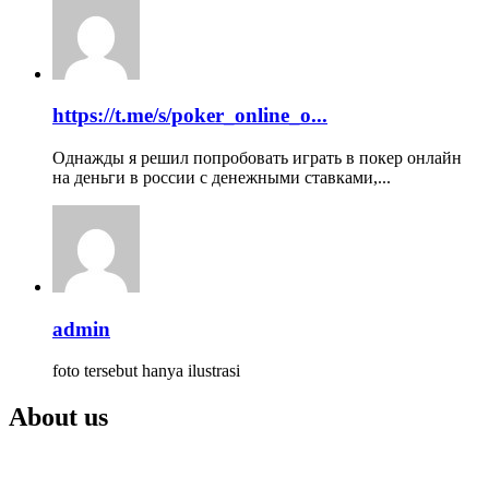
https://t.me/s/poker_online_o...
Однажды я решил попробовать играть в покер онлайн
на деньги в россии с денежными ставками,...
admin
foto tersebut hanya ilustrasi
About us