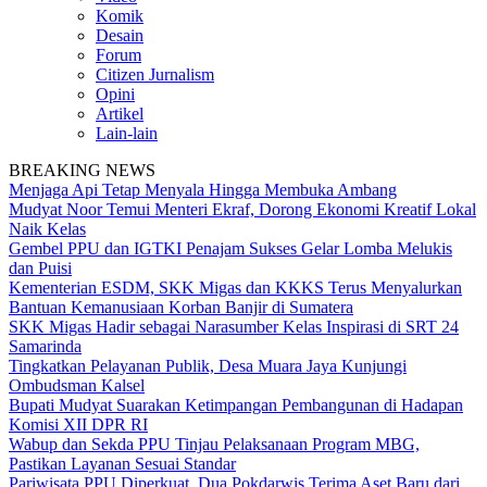
Komik
Desain
Forum
Citizen Jurnalism
Opini
Artikel
Lain-lain
BREAKING NEWS
Menjaga Api Tetap Menyala Hingga Membuka Ambang
Mudyat Noor Temui Menteri Ekraf, Dorong Ekonomi Kreatif Lokal
Naik Kelas
Gembel PPU dan IGTKI Penajam Sukses Gelar Lomba Melukis
dan Puisi
Kementerian ESDM, SKK Migas dan KKKS Terus Menyalurkan
Bantuan Kemanusiaan Korban Banjir di Sumatera
SKK Migas Hadir sebagai Narasumber Kelas Inspirasi di SRT 24
Samarinda
Tingkatkan Pelayanan Publik, Desa Muara Jaya Kunjungi
Ombudsman Kalsel
Bupati Mudyat Suarakan Ketimpangan Pembangunan di Hadapan
Komisi XII DPR RI
Wabup dan Sekda PPU Tinjau Pelaksanaan Program MBG,
Pastikan Layanan Sesuai Standar
Pariwisata PPU Diperkuat, Dua Pokdarwis Terima Aset Baru dari