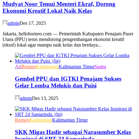
Mudyat Noor Temui Menteri Ekraf, Dorong
Ekonomi Kreatif Lokal Naik Kelas
admin
Des 17, 2025
Jakarta, helloborneo.com — Pemerintah Kabupaten Penajam Paser
Utara (PPU) terus mendorong pengembangan ekonomi kreatif
(ekraf) lokal agar mampu naik kelas dan berdaya...
Art
Borneo
Kalimantan
Kalimantan Timur
Sastra
Gembel PPU dan IGTKI Penajam Sukses
Gelar Lomba Melukis dan Puisi
admin
Des 13, 2025
Borneo
Kalimantan
Kalimantan Timur
SKK Migas Hadir sebagai Narasumber Kelas
Inspirasi di SRT 24 Samarinda