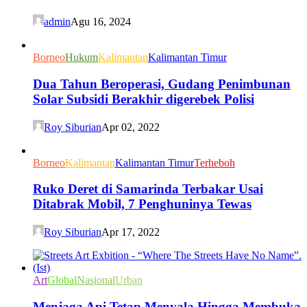
admin
Agu 16, 2024
Borneo
Hukum
Kalimantan
Kalimantan Timur
Dua Tahun Beroperasi, Gudang Penimbunan
Solar Subsidi Berakhir digerebek Polisi
Roy Siburian
Apr 02, 2022
Borneo
Kalimantan
Kalimantan Timur
Terheboh
Ruko Deret di Samarinda Terbakar Usai
Ditabrak Mobil, 7 Penghuninya Tewas
Roy Siburian
Apr 17, 2022
Art
Global
Nasional
Urban
Menjaga Api Tetap Menyala Hingga Membuka