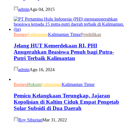
admin
Agu 04, 2015
Borneo
Kalimantan
Kalimantan Timur
Pendidikan
Jelang HUT Kemerdekaan RI, PHI
Anugerahkan Beasiswa Penuh bagi Putra-
Putri Terbaik Kalimantan
admin
Agu 16, 2024
Borneo
Hukum
Kalimantan
Kalimantan Timur
Pemicu Kelangkaan Terungkap, Jajaran
Kepolisian di Kaltim Ciduk Empat Pengetab
Solar Subsidi di Dua Daerah
Roy Siburian
Mar 31, 2022