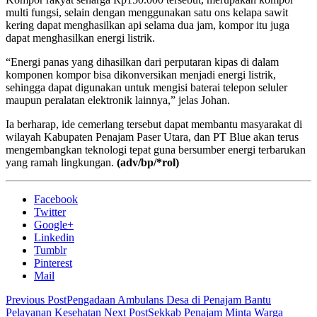
multi fungsi, selain dengan menggunakan satu ons kelapa sawit
kering dapat menghasilkan api selama dua jam, kompor itu juga
dapat menghasilkan energi listrik.
“Energi panas yang dihasilkan dari perputaran kipas di dalam
komponen kompor bisa dikonversikan menjadi energi listrik,
sehingga dapat digunakan untuk mengisi baterai telepon seluler
maupun peralatan elektronik lainnya,” jelas Johan.
Ia berharap, ide cemerlang tersebut dapat membantu masyarakat di
wilayah Kabupaten Penajam Paser Utara, dan PT Blue akan terus
mengembangkan teknologi tepat guna bersumber energi terbarukan
yang ramah lingkungan.
(adv/bp/*rol)
Facebook
Twitter
Google+
Linkedin
Tumblr
Pinterest
Mail
Previous Post
Pengadaan Ambulans Desa di Penajam Bantu
Pelayanan Kesehatan
Next Post
Sekkab Penajam Minta Warga