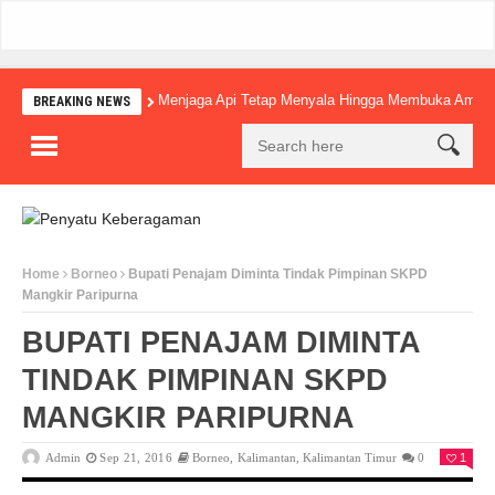
Menjaga Api Tetap Menyala Hingga Membuka Amba
BREAKING NEWS
Home
Borneo
Bupati Penajam Diminta Tindak Pimpinan SKPD
Mangkir Paripurna
BUPATI PENAJAM DIMINTA
TINDAK PIMPINAN SKPD
MANGKIR PARIPURNA
Admin
Sep 21, 2016
Borneo
,
Kalimantan
,
Kalimantan Timur
0
1