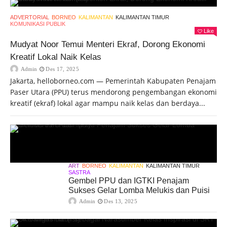
ADVERTORIAL
BORNEO
KALIMANTAN
KALIMANTAN TIMUR
KOMUNIKASI PUBLIK
Like
Mudyat Noor Temui Menteri Ekraf, Dorong Ekonomi
Kreatif Lokal Naik Kelas
Admin
Des 17, 2025
Jakarta, helloborneo.com — Pemerintah Kabupaten Penajam
Paser Utara (PPU) terus mendorong pengembangan ekonomi
kreatif (ekraf) lokal agar mampu naik kelas dan berdaya...
ART
BORNEO
KALIMANTAN
KALIMANTAN TIMUR
SASTRA
Gembel PPU dan IGTKI Penajam
Sukses Gelar Lomba Melukis dan Puisi
Admin
Des 13, 2025