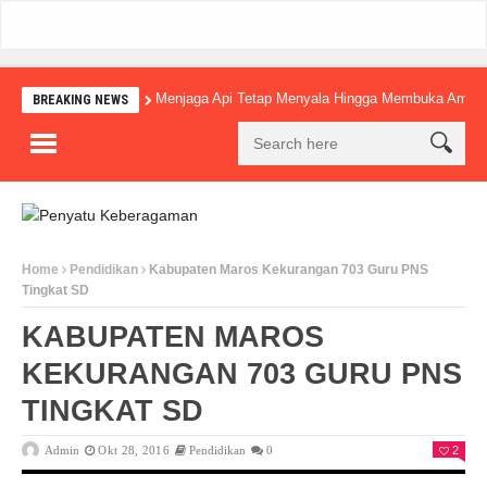
Menjaga Api Tetap Menyala Hingga Membuka Amba
BREAKING NEWS
Home
Pendidikan
Kabupaten Maros Kekurangan 703 Guru PNS
Tingkat SD
KABUPATEN MAROS
KEKURANGAN 703 GURU PNS
TINGKAT SD
Admin
Okt 28, 2016
Pendidikan
0
2