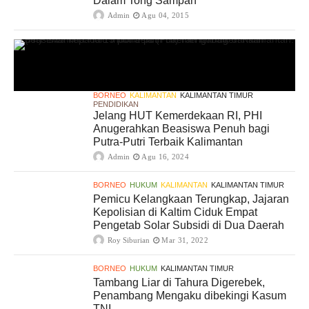
Dalam Tong Sampah
Admin
Agu 04, 2015
BORNEO
KALIMANTAN
KALIMANTAN TIMUR
PENDIDIKAN
Jelang HUT Kemerdekaan RI, PHI
Anugerahkan Beasiswa Penuh bagi
Putra-Putri Terbaik Kalimantan
Admin
Agu 16, 2024
BORNEO
HUKUM
KALIMANTAN
KALIMANTAN TIMUR
Pemicu Kelangkaan Terungkap, Jajaran
Kepolisian di Kaltim Ciduk Empat
Pengetab Solar Subsidi di Dua Daerah
Roy Siburian
Mar 31, 2022
BORNEO
HUKUM
KALIMANTAN TIMUR
Tambang Liar di Tahura Digerebek,
Penambang Mengaku dibekingi Kasum
TNI