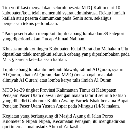
Tim verifikasi menyatakan seluruh peserta MTQ Kaltim dari 10
kabupaten/kota telah memenuhi syarat administrasi. Rekap jumlah
kafilah atau peserta diumumkan pada Senin sore, sekaligus
penjelasan teknis perlombaan.
“Para peserta akan mengikuti tujuh cabang lomba dan 39 kategori
yang diperlombakan,” ucap Ahmad Nabhan.
Khusus untuk kontingen Kabupaten Kutai Barat dan Mahakam Ulu
dipastikan tidak mengikuti seluruh cabang yang diperlombakan pada
MTQ, karena keterbatasan kafilah.
Tujuh cabang lomba itu meliputi tilawah, rahmil Al Quran, syahril
Al Quran, khath Al Quran, dan M2IQ (musabaqah makalah
alimiyah Al Quran) atau lomba karya tulis ilmiah Al Quran.
MTQ ke-39 tingkat Provinsi Kalimantan Timur di Kabupaten
Penajam Paser Utara diawali dengan malam ta’aruf seluruh kafilah
yang dihadiri Gubernur Kaltim Awang Faroek Ishak bersama Bupati
Penajam Paser Utara Yusran Aspar pada Minggu (14/5) malam.
Kegiatan yang berlangsung di Masjid Agung di Jalan Poros
Kilometer 9 Nipah-Nipah, Kecamatan Penajam, itu menghadirkan
qori internasional ustadz Ahmad Zarkasih.