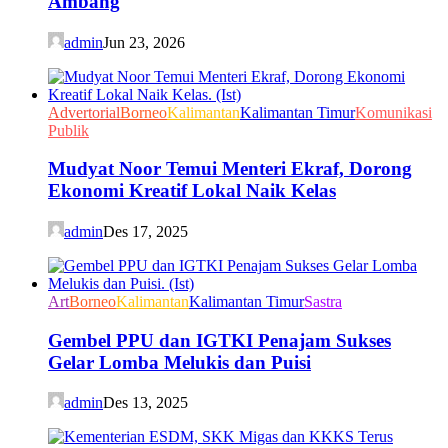
Ambang
admin
Jun 23, 2026
Advertorial
Borneo
Kalimantan
Kalimantan Timur
Komunikasi
Publik
Mudyat Noor Temui Menteri Ekraf, Dorong
Ekonomi Kreatif Lokal Naik Kelas
admin
Des 17, 2025
Art
Borneo
Kalimantan
Kalimantan Timur
Sastra
Gembel PPU dan IGTKI Penajam Sukses
Gelar Lomba Melukis dan Puisi
admin
Des 13, 2025