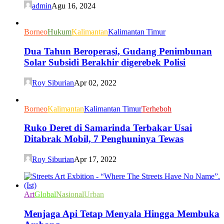
admin
Agu 16, 2024
Borneo
Hukum
Kalimantan
Kalimantan Timur
Dua Tahun Beroperasi, Gudang Penimbunan
Solar Subsidi Berakhir digerebek Polisi
Roy Siburian
Apr 02, 2022
Borneo
Kalimantan
Kalimantan Timur
Terheboh
Ruko Deret di Samarinda Terbakar Usai
Ditabrak Mobil, 7 Penghuninya Tewas
Roy Siburian
Apr 17, 2022
Art
Global
Nasional
Urban
Menjaga Api Tetap Menyala Hingga Membuka