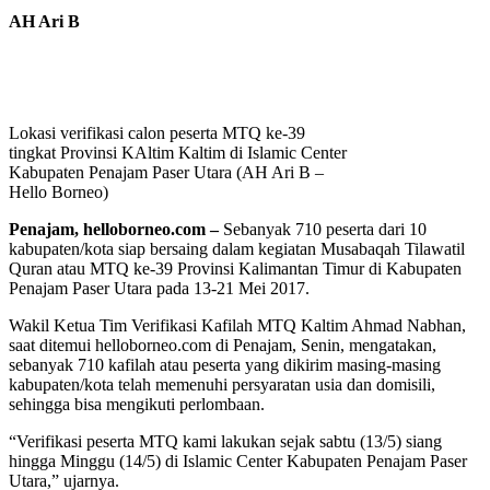
AH Ari B
Lokasi verifikasi calon peserta MTQ ke-39
tingkat Provinsi KAltim Kaltim di Islamic Center
Kabupaten Penajam Paser Utara (AH Ari B –
Hello Borneo)
Penajam, helloborneo.com
–
Sebanyak 710 peserta dari 10
kabupaten/kota siap bersaing dalam kegiatan Musabaqah Tilawatil
Quran atau MTQ ke-39 Provinsi Kalimantan Timur di Kabupaten
Penajam Paser Utara pada 13-21 Mei 2017.
Wakil Ketua Tim Verifikasi Kafilah MTQ Kaltim Ahmad Nabhan,
saat ditemui helloborneo.com di Penajam, Senin, mengatakan,
sebanyak 710 kafilah atau peserta yang dikirim masing-masing
kabupaten/kota telah memenuhi persyaratan usia dan domisili,
sehingga bisa mengikuti perlombaan.
“Verifikasi peserta MTQ kami lakukan sejak sabtu (13/5) siang
hingga Minggu (14/5) di Islamic Center Kabupaten Penajam Paser
Utara,” ujarnya.