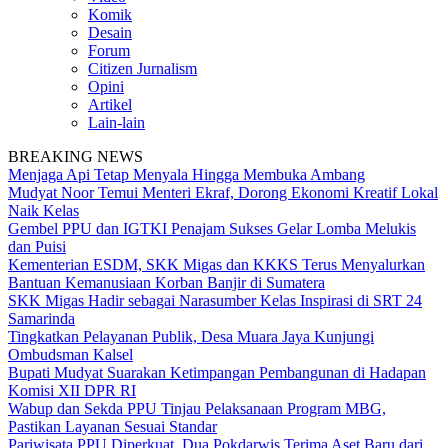
Komik
Desain
Forum
Citizen Jurnalism
Opini
Artikel
Lain-lain
BREAKING NEWS
Menjaga Api Tetap Menyala Hingga Membuka Ambang
Mudyat Noor Temui Menteri Ekraf, Dorong Ekonomi Kreatif Lokal
Naik Kelas
Gembel PPU dan IGTKI Penajam Sukses Gelar Lomba Melukis
dan Puisi
Kementerian ESDM, SKK Migas dan KKKS Terus Menyalurkan
Bantuan Kemanusiaan Korban Banjir di Sumatera
SKK Migas Hadir sebagai Narasumber Kelas Inspirasi di SRT 24
Samarinda
Tingkatkan Pelayanan Publik, Desa Muara Jaya Kunjungi
Ombudsman Kalsel
Bupati Mudyat Suarakan Ketimpangan Pembangunan di Hadapan
Komisi XII DPR RI
Wabup dan Sekda PPU Tinjau Pelaksanaan Program MBG,
Pastikan Layanan Sesuai Standar
Pariwisata PPU Diperkuat, Dua Pokdarwis Terima Aset Baru dari