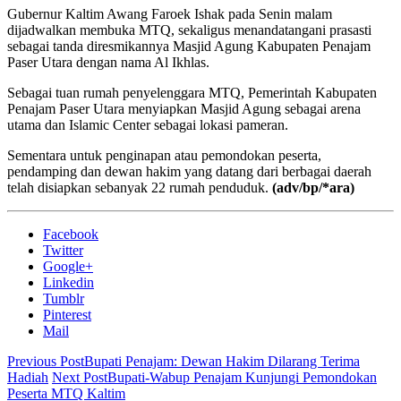
Gubernur Kaltim Awang Faroek Ishak pada Senin malam
dijadwalkan membuka MTQ, sekaligus menandatangani prasasti
sebagai tanda diresmikannya Masjid Agung Kabupaten Penajam
Paser Utara dengan nama Al Ikhlas.
Sebagai tuan rumah penyelenggara MTQ, Pemerintah Kabupaten
Penajam Paser Utara menyiapkan Masjid Agung sebagai arena
utama dan Islamic Center sebagai lokasi pameran.
Sementara untuk penginapan atau pemondokan peserta,
pendamping dan dewan hakim yang datang dari berbagai daerah
telah disiapkan sebanyak 22 rumah penduduk.
(adv/bp/*ara)
Facebook
Twitter
Google+
Linkedin
Tumblr
Pinterest
Mail
Previous Post
Bupati Penajam: Dewan Hakim Dilarang Terima
Hadiah
Next Post
Bupati-Wabup Penajam Kunjungi Pemondokan
Peserta MTQ Kaltim