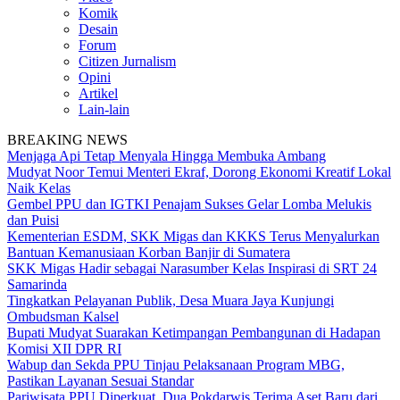
Komik
Desain
Forum
Citizen Jurnalism
Opini
Artikel
Lain-lain
BREAKING NEWS
Menjaga Api Tetap Menyala Hingga Membuka Ambang
Mudyat Noor Temui Menteri Ekraf, Dorong Ekonomi Kreatif Lokal
Naik Kelas
Gembel PPU dan IGTKI Penajam Sukses Gelar Lomba Melukis
dan Puisi
Kementerian ESDM, SKK Migas dan KKKS Terus Menyalurkan
Bantuan Kemanusiaan Korban Banjir di Sumatera
SKK Migas Hadir sebagai Narasumber Kelas Inspirasi di SRT 24
Samarinda
Tingkatkan Pelayanan Publik, Desa Muara Jaya Kunjungi
Ombudsman Kalsel
Bupati Mudyat Suarakan Ketimpangan Pembangunan di Hadapan
Komisi XII DPR RI
Wabup dan Sekda PPU Tinjau Pelaksanaan Program MBG,
Pastikan Layanan Sesuai Standar
Pariwisata PPU Diperkuat, Dua Pokdarwis Terima Aset Baru dari