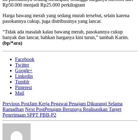
Rp50.000 menjadi Rp25.000 perkilogram
Harga bawang merah yang sedang murah tersebut, selain karena
pasokannya cukup, juga distribusinya yang lancar.
“Tidak ada masalah kalau bawang merah, pasokannya cukup
banyak dan lancar, bahkan harganya kini turun,” tambah Karim.
(bp/*ara)
Facebook
Twitter
Google+
Linkedin
Tumblr
Pinterest
Mail
Previous Post
Jam Kerja Pegawai Penajam Dikurangi Selama
Ramadhan
Next Post
Penajam Berupaya Realisasikan Target
Penerimaan SPPT PBB-P2