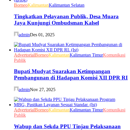
Borneo
Kalimantan
Kalimantan Selatan
Tingkatkan Pelayanan Publik, Desa Muara
Jaya Kunjungi Ombudsman Kalsel
admin
Des 01, 2025
Advertorial
Borneo
Kalimantan
Kalimantan Timur
Komunikasi
Publik
Bupati Mudyat Suarakan Ketimpangan
Pembangunan di Hadapan Komisi XII DPR RI
admin
Nov 27, 2025
Advertorial
Borneo
Kalimantan
Kalimantan Timur
Komunikasi
Publik
Wabup dan Sekda PPU Tinjau Pelaksanaan