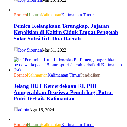
Roy Siburian
Mar 25, 2022
Borneo
Hukum
Kalimantan
Kalimantan Timur
Pemicu Kelangkaan Terungkap, Jajaran
Kepolisian di Kaltim Ciduk Empat Pengetab
Solar Subsidi di Dua Daerah
Roy Siburian
Mar 31, 2022
Borneo
Kalimantan
Kalimantan Timur
Pendidikan
Jelang HUT Kemerdekaan RI, PHI
Anugerahkan Beasiswa Penuh bagi Putra-
Putri Terbaik Kalimantan
admin
Agu 16, 2024
Borneo
Hukum
Kalimantan
Kalimantan Timur