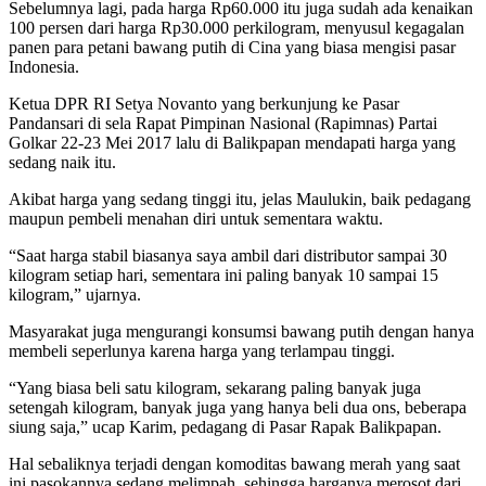
Sebelumnya lagi, pada harga Rp60.000 itu juga sudah ada kenaikan
100 persen dari harga Rp30.000 perkilogram, menyusul kegagalan
panen para petani bawang putih di Cina yang biasa mengisi pasar
Indonesia.
Ketua DPR RI Setya Novanto yang berkunjung ke Pasar
Pandansari di sela Rapat Pimpinan Nasional (Rapimnas) Partai
Golkar 22-23 Mei 2017 lalu di Balikpapan mendapati harga yang
sedang naik itu.
Akibat harga yang sedang tinggi itu, jelas Maulukin, baik pedagang
maupun pembeli menahan diri untuk sementara waktu.
“Saat harga stabil biasanya saya ambil dari distributor sampai 30
kilogram setiap hari, sementara ini paling banyak 10 sampai 15
kilogram,” ujarnya.
Masyarakat juga mengurangi konsumsi bawang putih dengan hanya
membeli seperlunya karena harga yang terlampau tinggi.
“Yang biasa beli satu kilogram, sekarang paling banyak juga
setengah kilogram, banyak juga yang hanya beli dua ons, beberapa
siung saja,” ucap Karim, pedagang di Pasar Rapak Balikpapan.
Hal sebaliknya terjadi dengan komoditas bawang merah yang saat
ini pasokannya sedang melimpah, sehingga harganya merosot dari