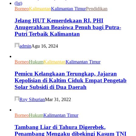
Borneo
Kalimantan
Kalimantan Timur
Pendidikan
Jelang HUT Kemerdekaan RI, PHI
Anugerahkan Beasiswa Penuh bagi Putra-
Putri Terbaik Kalimantan
admin
Agu 16, 2024
Borneo
Hukum
Kalimantan
Kalimantan Timur
Pemicu Kelangkaan Terungkap, Jajaran
Kepolisian di Kaltim Ciduk Empat Pengetab
Solar Subsidi di Dua Daerah
Roy Siburian
Mar 31, 2022
Borneo
Hukum
Kalimantan Timur
Tambang Liar di Tahura Digerebek,
Penambang Mengaku dibekingi Kasum TNI