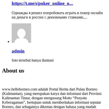
https://t.me/s/poker_online_o...
Однажды я решил попробовать играть в покер онлайн
на деньги в россии с денежными ставками,...
admin
foto tersebut hanya ilustrasi
About us
www.helloborneo.com adalah Portal Berita dari Pulau Borneo
(Kalimantan), yang merupakan karya dan informasi dari Provinsi
Kalimantan Timur, dengan mengusung Motto “Penyatu
Keberagaman”, bertujuan untuk memberitakan informasi seputar
Borneo, dan sebagainya dikemas dengan bahasa yang mudah