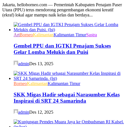
Jakarta, helloborneo.com — Pemerintah Kabupaten Penajam Paser
Utara (PPU) terus mendorong pengembangan ekonomi kreatif
(ekraf) lokal agar mampu naik kelas dan berdaya...
Art
Borneo
Kalimantan
Kalimantan Timur
Sastra
Gembel PPU dan IGTKI Penajam Sukses
Gelar Lomba Melukis dan Puisi
admin
Des 13, 2025
Borneo
Kalimantan
Kalimantan Timur
SKK Migas Hadir sebagai Narasumber Kelas
Inspirasi di SRT 24 Samarinda
admin
Des 12, 2025