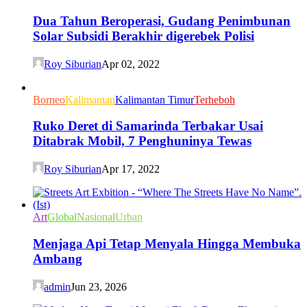
Dua Tahun Beroperasi, Gudang Penimbunan
Solar Subsidi Berakhir digerebek Polisi
Roy Siburian
Apr 02, 2022
Borneo
Kalimantan
Kalimantan Timur
Terheboh
Ruko Deret di Samarinda Terbakar Usai
Ditabrak Mobil, 7 Penghuninya Tewas
Roy Siburian
Apr 17, 2022
Art
Global
Nasional
Urban
Menjaga Api Tetap Menyala Hingga Membuka
Ambang
admin
Jun 23, 2026