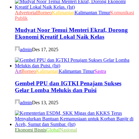
Advertorial
Borneo
Kalimantan
Kalimantan Timur
Komunikasi
Publik
Mudyat Noor Temui Menteri Ekraf, Dorong
Ekonomi Kreatif Lokal Naik Kelas
admin
Des 17, 2025
Art
Borneo
Kalimantan
Kalimantan Timur
Sastra
Gembel PPU dan IGTKI Penajam Sukses
Gelar Lomba Melukis dan Puisi
admin
Des 13, 2025
Ekonomi Bisnis
Global
Nasional