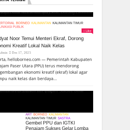
ERTORIAL
BORNEO
KALIMANTAN
KALIMANTAN TIMUR
NIKASI PUBLIK
Like
yat Noor Temui Menteri Ekraf, Dorong
nomi Kreatif Lokal Naik Kelas
Admin
Des 17, 2025
arta, helloborneo.com — Pemerintah Kabupaten
ajam Paser Utara (PPU) terus mendorong
gembangan ekonomi kreatif (ekraf) lokal agar
pu naik kelas dan berdaya...
ART
BORNEO
KALIMANTAN
KALIMANTAN TIMUR
SASTRA
Gembel PPU dan IGTKI
Penajam Sukses Gelar Lomba