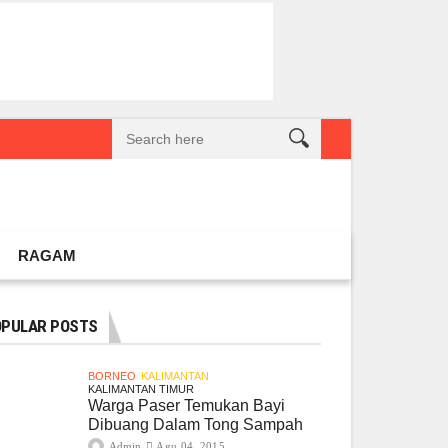
reatif Lokal Naik Kelas
Gembel PPU dan IGTKI Penajam Sukses Gelar L
RAGAM
PULAR POSTS
BORNEO
KALIMANTAN
KALIMANTAN TIMUR
Warga Paser Temukan Bayi
Dibuang Dalam Tong Sampah
Admin
Agu 04, 2015