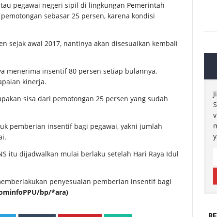
 atau pegawai negeri sipil di lingkungan Pemerintah
pemotongan sebasar 25 persen, karena kondisi
sen sejak awal 2017, nantinya akan disesuaikan kembali
 menerima insentif 80 persen setiap bulannya,
paian kinerja.
J
erupakan sisa dari pemotongan 25 persen yang sudah
S
v
m
ntuk pemberian insentif bagi pegawai, yakni jumlah
y
i.
 itu dijadwalkan mulai berlaku setelah Hari Raya Idul
memberlakukan penyesuaian pemberian insentif bagi
ominfoPPU/bp/*ara)
BE