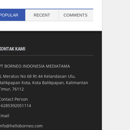
POPULAR
RECENT
COMMENTS
KONTAK KAMI
PT BORNEO INDONESIA MEDIATAMA
JL Meratus No 68 Rt 44 Kelandasan Ulu,
Balikpapan Kota, Kota Balikpapan, Kalimantan
Timur, 76112
Contact Person
+6285392051114
Email
info@helloborneo.com