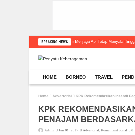
Menjaga Api Tetap Menyala Hin
BREAKING NEWS
HOME
BORNEO
TRAVEL
PEND
Home
Advertorial
KPK Rekomendasikan Insentif Peg
KPK REKOMENDASIKAN
PENAJAM BERDASARK
Admin
Jun 01, 2017
Advertorial
,
Komunikasi Sosial
0