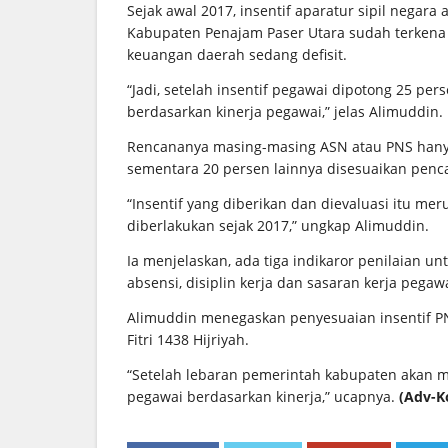
Sejak awal 2017, insentif aparatur sipil negara
Kabupaten Penajam Paser Utara sudah terkena 
keuangan daerah sedang defisit.
“Jadi, setelah insentif pegawai dipotong 25 per
berdasarkan kinerja pegawai,” jelas Alimuddin.
Rencananya masing-masing ASN atau PNS hanya
sementara 20 persen lainnya disesuaikan penca
“Insentif yang diberikan dan dievaluasi itu m
diberlakukan sejak 2017,” ungkap Alimuddin.
Ia menjelaskan, ada tiga indikaror penilaian u
absensi, disiplin kerja dan sasaran kerja pegawa
Alimuddin menegaskan penyesuaian insentif PNS
Fitri 1438 Hijriyah.
“Setelah lebaran pemerintah kabupaten akan 
pegawai berdasarkan kinerja,” ucapnya.
(Adv-K