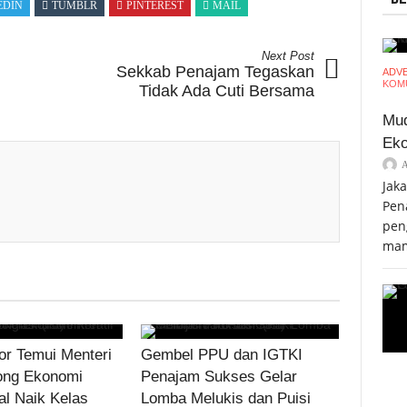
EDIN
TUMBLR
PINTEREST
MAIL
Next Post
Sekkab Penajam Tegaskan
ADV
KOMU
Tidak Ada Cuti Bersama
Mud
Eko
Jak
Pen
pen
mam
r Temui Menteri
Gembel PPU dan IGTKI
ong Ekonomi
Penajam Sukses Gelar
al Naik Kelas
Lomba Melukis dan Puisi