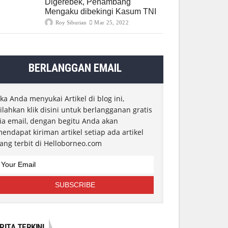
Digerebek, Penambang
Mengaku dibekingi Kasum TNI
Roy Siburian
Mar 25, 2022
BERLANGGAN EMAIL
ika Anda menyukai Artikel di blog ini,
ilahkan klik disini untuk berlangganan gratis
ia email, dengan begitu Anda akan
endapat kiriman artikel setiap ada artikel
ang terbit di Helloborneo.com
RITA TERKINI