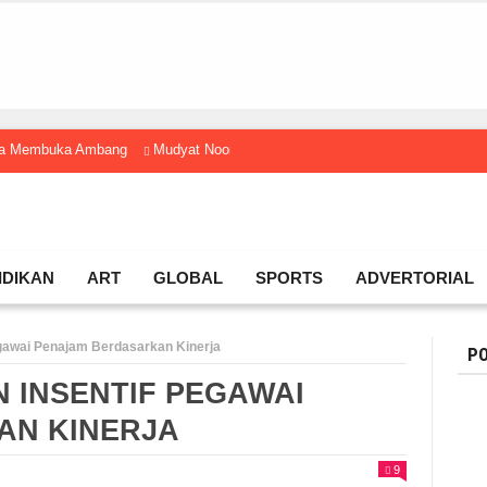
gga Membuka Ambang
Mudyat Noor Temui Menteri Ekraf, Dorong Ekonomi K
IDIKAN
ART
GLOBAL
SPORTS
ADVERTORIAL
awai Penajam Berdasarkan Kinerja
PO
 INSENTIF PEGAWAI
AN KINERJA
9