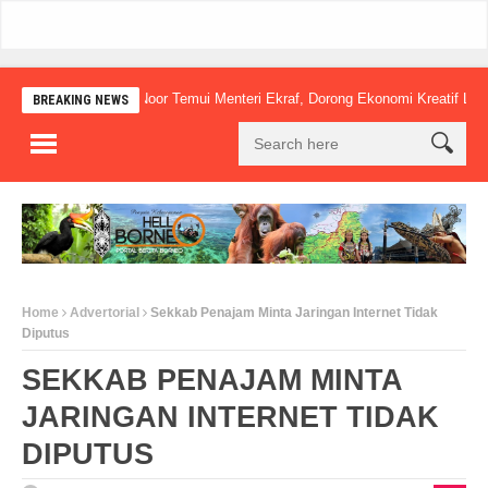
Mudyat Noor Temui Menteri Ekraf, Dorong Ekonomi Kreatif Lokal Naik 
BREAKING NEWS
Home
Advertorial
Sekkab Penajam Minta Jaringan Internet Tidak
Diputus
SEKKAB PENAJAM MINTA
JARINGAN INTERNET TIDAK
DIPUTUS