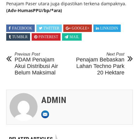
Penajam Paser utara juga dipastikan terkena dampaknya.
(Adv-HumasPPU/bp/*ara)
FACEBOOK
TWITTER
GOOGLE+
LINKEDIN
TUMBLR
PINTEREST
MAIL
Previous Post
Next Post
PDAM Penajam
Penajam Bebaskan
Akui Distribusi Air
Lahan Techno Park
Belum Maksimal
20 Hektare
ADMIN