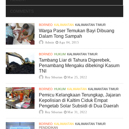
COMMENTS
BORNEO
KALIMANTAN
KALIMANTAN TIMUR
Warga Paser Temukan Bayi Dibuang
Dalam Tong Sampah
Admin
Agu 04, 2015
BORNEO
HUKUM
KALIMANTAN TIMUR
Tambang Liar di Tahura Digerebek,
Penambang Mengaku dibekingi Kasum
TNI
Roy Siburian
Mar 25, 2022
BORNEO
HUKUM
KALIMANTAN
KALIMANTAN TIMUR
Pemicu Kelangkaan Terungkap, Jajaran
Kepolisian di Kaltim Ciduk Empat
Pengetab Solar Subsidi di Dua Daerah
Roy Siburian
Mar 31, 2022
BORNEO
KALIMANTAN
KALIMANTAN TIMUR
PENDIDIKAN