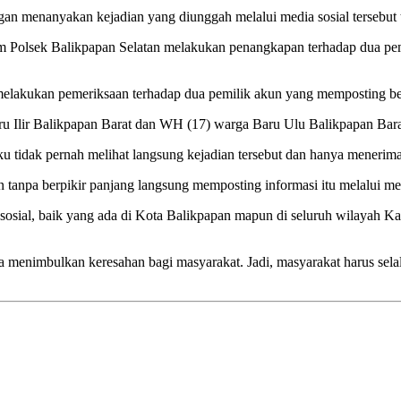
n menanyakan kejadian yang diunggah melalui media sosial tersebut tet
rim Polsek Balikpapan Selatan melakukan penangkapan terhadap dua pe
akukan pemeriksaan terhadap dua pemilik akun yang memposting berita
ru Ilir Balikpapan Barat dan WH (17) warga Baru Ulu Balikpapan Bara
tidak pernah melihat langsung kejadian tersebut dan hanya menerima b
tanpa berpikir panjang langsung memposting informasi itu melalui me
ial, baik yang ada di Kota Balikpapan mapun di seluruh wilayah Kal
isa menimbulkan keresahan bagi masyarakat. Jadi, masyarakat harus 