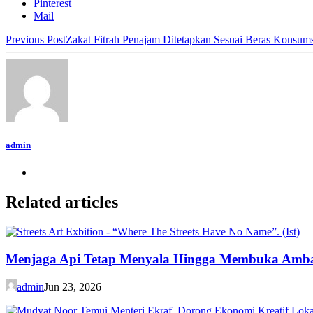
Pinterest
Mail
Previous Post
Zakat Fitrah Penajam Ditetapkan Sesuai Beras Konsum
admin
Related articles
Menjaga Api Tetap Menyala Hingga Membuka Amb
admin
Jun 23, 2026