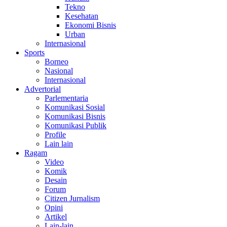
Tekno
Kesehatan
Ekonomi Bisnis
Urban
Internasional
Sports
Borneo
Nasional
Internasional
Advertorial
Parlementaria
Komunikasi Sosial
Komunikasi Bisnis
Komunikasi Publik
Profile
Lain lain
Ragam
Video
Komik
Desain
Forum
Citizen Jurnalism
Opini
Artikel
Lain-lain