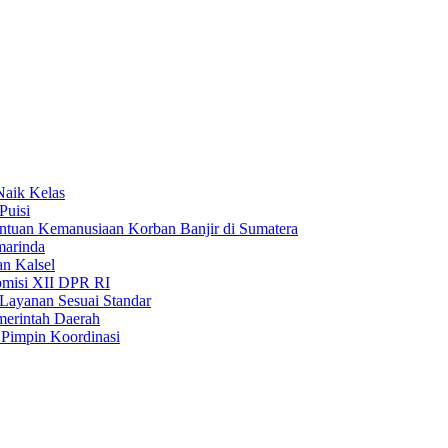
Naik Kelas
Puisi
uan Kemanusiaan Korban Banjir di Sumatera
marinda
n Kalsel
misi XII DPR RI
Layanan Sesuai Standar
merintah Daerah
Pimpin Koordinasi