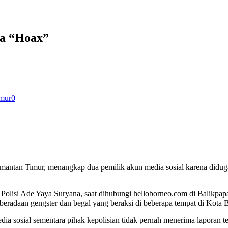
ta “Hoax”
imur
0
mantan Timur, menangkap dua pemilik akun media sosial karena diduga
olisi Ade Yaya Suryana, saat dihubungi helloborneo.com di Balikpap
keberadaan gengster dan begal yang beraksi di beberapa tempat di Kot
dia sosial sementara pihak kepolisian tidak pernah menerima laporan te