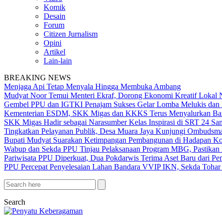
Komik
Desain
Forum
Citizen Jurnalism
Opini
Artikel
Lain-lain
BREAKING NEWS
Menjaga Api Tetap Menyala Hingga Membuka Ambang
Mudyat Noor Temui Menteri Ekraf, Dorong Ekonomi Kreatif Lokal 
Gembel PPU dan IGTKI Penajam Sukses Gelar Lomba Melukis dan 
Kementerian ESDM, SKK Migas dan KKKS Terus Menyalurkan Bant
SKK Migas Hadir sebagai Narasumber Kelas Inspirasi di SRT 24 Sa
Tingkatkan Pelayanan Publik, Desa Muara Jaya Kunjungi Ombudsma
Bupati Mudyat Suarakan Ketimpangan Pembangunan di Hadapan Ko
Wabup dan Sekda PPU Tinjau Pelaksanaan Program MBG, Pastikan 
Pariwisata PPU Diperkuat, Dua Pokdarwis Terima Aset Baru dari Pe
PPU Percepat Penyelesaian Lahan Bandara VVIP IKN, Sekda Tohar 
Search