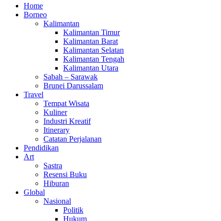
Home
Borneo
Kalimantan
Kalimantan Timur
Kalimantan Barat
Kalimantan Selatan
Kalimantan Tengah
Kalimantan Utara
Sabah – Sarawak
Brunei Darussalam
Travel
Tempat Wisata
Kuliner
Industri Kreatif
Itinerary
Catatan Perjalanan
Pendidikan
Art
Sastra
Resensi Buku
Hiburan
Global
Nasional
Politik
Hukum