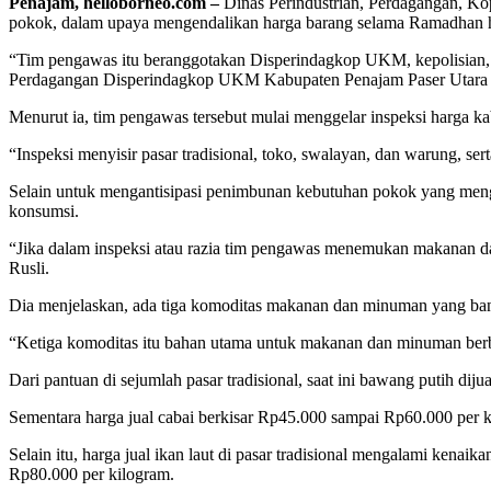
Penajam, helloborneo.com –
Dinas Perindustrian, Perdagangan, K
pokok, dalam upaya mengendalikan harga barang selama Ramadhan hin
“Tim pengawas itu beranggotakan Disperindagkop UKM, kepolisian, Sa
Perdagangan Disperindagkop UKM Kabupaten Penajam Paser Utara Ru
Menurut ia, tim pengawas tersebut mulai menggelar inspeksi harga k
“Inspeksi menyisir pasar tradisional, toko, swalayan, dan warung, s
Selain untuk mengantisipasi penimbunan kebutuhan pokok yang mengak
konsumsi.
“Jika dalam inspeksi atau razia tim pengawas menemukan makanan dan 
Rusli.
Dia menjelaskan, ada tiga komoditas makanan dan minuman yang banya
“Ketiga komoditas itu bahan utama untuk makanan dan minuman berbuk
Dari pantuan di sejumlah pasar tradisional, saat ini bawang putih 
Sementara harga jual cabai berkisar Rp45.000 sampai Rp60.000 per k
Selain itu, harga jual ikan laut di pasar tradisional mengalami kena
Rp80.000 per kilogram.