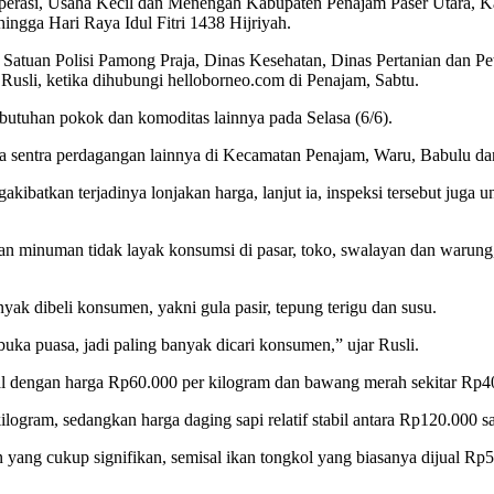
operasi, Usaha Kecil dan Menengah Kabupaten Penajam Paser Utara, 
gga Hari Raya Idul Fitri 1438 Hijriyah.
tuan Polisi Pamong Praja, Dinas Kesehatan, Dinas Pertanian dan Pete
sli, ketika dihubungi helloborneo.com di Penajam, Sabtu.
abutuhan pokok dan komoditas lainnya pada Selasa (6/6).
erta sentra perdagangan lainnya di Kecamatan Penajam, Waru, Babulu da
ibatkan terjadinya lonjakan harga, lanjut ia, inspeksi tersebut jug
minuman tidak layak konsumsi di pasar, toko, swalayan dan warung, se
k dibeli konsumen, yakni gula pasir, tepung terigu dan susu.
a puasa, jadi paling banyak dicari konsumen,” ujar Rusli.
dijual dengan harga Rp60.000 per kilogram dan bawang merah sekitar Rp
ilogram, sedangkan harga daging sapi relatif stabil antara Rp120.000 
ikan yang cukup signifikan, semisal ikan tongkol yang biasanya dijual