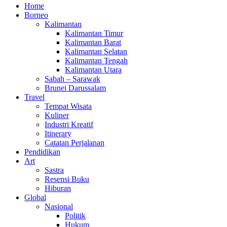
Home
Borneo
Kalimantan
Kalimantan Timur
Kalimantan Barat
Kalimantan Selatan
Kalimantan Tengah
Kalimantan Utara
Sabah – Sarawak
Brunei Darussalam
Travel
Tempat Wisata
Kuliner
Industri Kreatif
Itinerary
Catatan Perjalanan
Pendidikan
Art
Sastra
Resensi Buku
Hiburan
Global
Nasional
Politik
Hukum