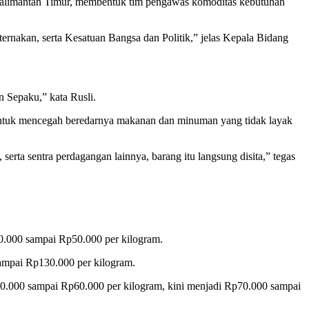
Kalimantan Timur, membentuk tim pengawas komoditas kebutuhan
rnakan, serta Kesatuan Bangsa dan Politik,” jelas Kepala Bidang
n Sepaku,” kata Rusli.
a untuk mencegah beredarnya makanan dan minuman yang tidak layak
rta sentra perdagangan lainnya, barang itu langsung disita,” tegas
40.000 sampai Rp50.000 per kilogram.
sampai Rp130.000 per kilogram.
 Rp50.000 sampai Rp60.000 per kilogram, kini menjadi Rp70.000 sampai