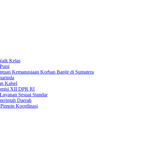
Naik Kelas
Puisi
uan Kemanusiaan Korban Banjir di Sumatera
marinda
n Kalsel
misi XII DPR RI
Layanan Sesuai Standar
merintah Daerah
Pimpin Koordinasi