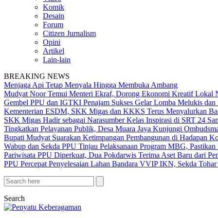
Komik
Desain
Forum
Citizen Jurnalism
Opini
Artikel
Lain-lain
BREAKING NEWS
Menjaga Api Tetap Menyala Hingga Membuka Ambang
Mudyat Noor Temui Menteri Ekraf, Dorong Ekonomi Kreatif Lokal 
Gembel PPU dan IGTKI Penajam Sukses Gelar Lomba Melukis dan 
Kementerian ESDM, SKK Migas dan KKKS Terus Menyalurkan Bant
SKK Migas Hadir sebagai Narasumber Kelas Inspirasi di SRT 24 Sa
Tingkatkan Pelayanan Publik, Desa Muara Jaya Kunjungi Ombudsma
Bupati Mudyat Suarakan Ketimpangan Pembangunan di Hadapan Ko
Wabup dan Sekda PPU Tinjau Pelaksanaan Program MBG, Pastikan 
Pariwisata PPU Diperkuat, Dua Pokdarwis Terima Aset Baru dari Pe
PPU Percepat Penyelesaian Lahan Bandara VVIP IKN, Sekda Tohar 
Search