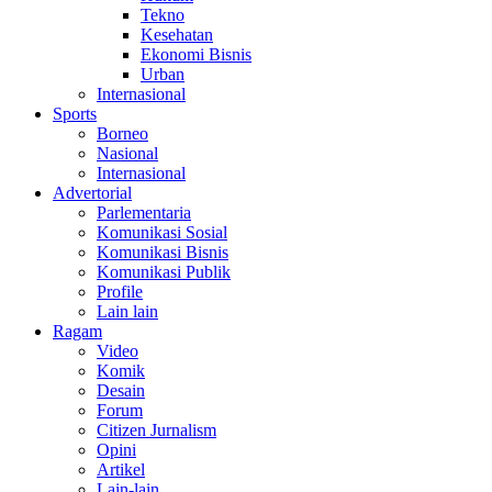
Tekno
Kesehatan
Ekonomi Bisnis
Urban
Internasional
Sports
Borneo
Nasional
Internasional
Advertorial
Parlementaria
Komunikasi Sosial
Komunikasi Bisnis
Komunikasi Publik
Profile
Lain lain
Ragam
Video
Komik
Desain
Forum
Citizen Jurnalism
Opini
Artikel
Lain-lain