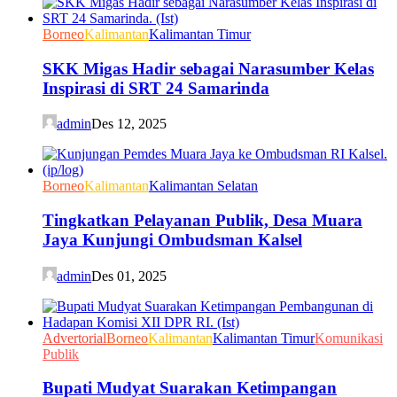
Borneo
Kalimantan
Kalimantan Timur
SKK Migas Hadir sebagai Narasumber Kelas
Inspirasi di SRT 24 Samarinda
admin
Des 12, 2025
Borneo
Kalimantan
Kalimantan Selatan
Tingkatkan Pelayanan Publik, Desa Muara
Jaya Kunjungi Ombudsman Kalsel
admin
Des 01, 2025
Advertorial
Borneo
Kalimantan
Kalimantan Timur
Komunikasi
Publik
Bupati Mudyat Suarakan Ketimpangan