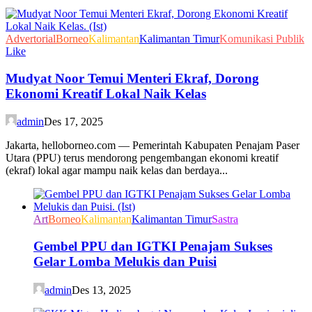
Advertorial
Borneo
Kalimantan
Kalimantan Timur
Komunikasi Publik
Like
Mudyat Noor Temui Menteri Ekraf, Dorong
Ekonomi Kreatif Lokal Naik Kelas
admin
Des 17, 2025
Jakarta, helloborneo.com — Pemerintah Kabupaten Penajam Paser
Utara (PPU) terus mendorong pengembangan ekonomi kreatif
(ekraf) lokal agar mampu naik kelas dan berdaya...
Art
Borneo
Kalimantan
Kalimantan Timur
Sastra
Gembel PPU dan IGTKI Penajam Sukses
Gelar Lomba Melukis dan Puisi
admin
Des 13, 2025