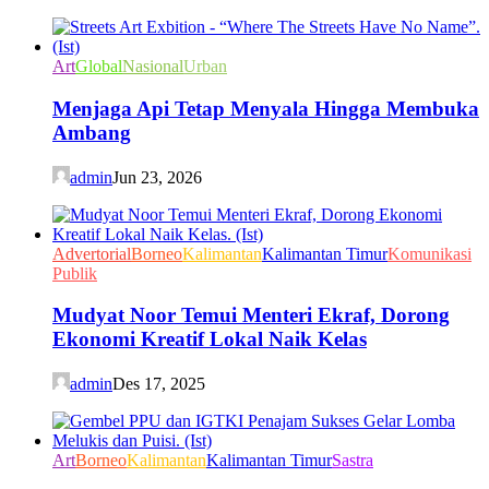
Art
Global
Nasional
Urban
Menjaga Api Tetap Menyala Hingga Membuka
Ambang
admin
Jun 23, 2026
Advertorial
Borneo
Kalimantan
Kalimantan Timur
Komunikasi
Publik
Mudyat Noor Temui Menteri Ekraf, Dorong
Ekonomi Kreatif Lokal Naik Kelas
admin
Des 17, 2025
Art
Borneo
Kalimantan
Kalimantan Timur
Sastra