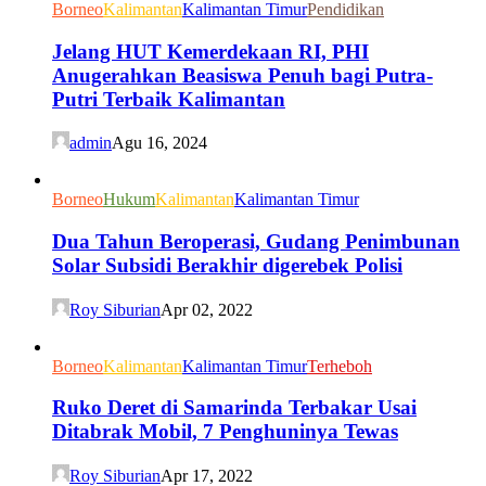
Borneo
Kalimantan
Kalimantan Timur
Pendidikan
Jelang HUT Kemerdekaan RI, PHI
Anugerahkan Beasiswa Penuh bagi Putra-
Putri Terbaik Kalimantan
admin
Agu 16, 2024
Borneo
Hukum
Kalimantan
Kalimantan Timur
Dua Tahun Beroperasi, Gudang Penimbunan
Solar Subsidi Berakhir digerebek Polisi
Roy Siburian
Apr 02, 2022
Borneo
Kalimantan
Kalimantan Timur
Terheboh
Ruko Deret di Samarinda Terbakar Usai
Ditabrak Mobil, 7 Penghuninya Tewas
Roy Siburian
Apr 17, 2022