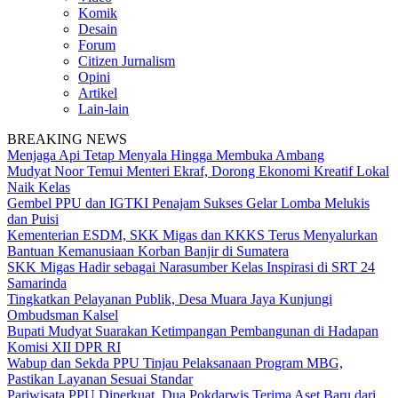
Komik
Desain
Forum
Citizen Jurnalism
Opini
Artikel
Lain-lain
BREAKING NEWS
Menjaga Api Tetap Menyala Hingga Membuka Ambang
Mudyat Noor Temui Menteri Ekraf, Dorong Ekonomi Kreatif Lokal
Naik Kelas
Gembel PPU dan IGTKI Penajam Sukses Gelar Lomba Melukis
dan Puisi
Kementerian ESDM, SKK Migas dan KKKS Terus Menyalurkan
Bantuan Kemanusiaan Korban Banjir di Sumatera
SKK Migas Hadir sebagai Narasumber Kelas Inspirasi di SRT 24
Samarinda
Tingkatkan Pelayanan Publik, Desa Muara Jaya Kunjungi
Ombudsman Kalsel
Bupati Mudyat Suarakan Ketimpangan Pembangunan di Hadapan
Komisi XII DPR RI
Wabup dan Sekda PPU Tinjau Pelaksanaan Program MBG,
Pastikan Layanan Sesuai Standar
Pariwisata PPU Diperkuat, Dua Pokdarwis Terima Aset Baru dari