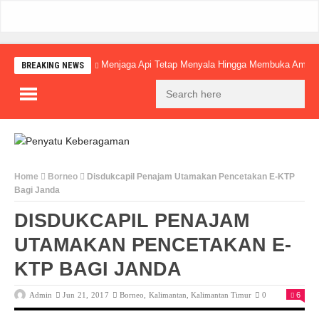
Menjaga Api Tetap Menyala Hingga Membuka Amba
BREAKING NEWS
Home
Borneo
Disdukcapil Penajam Utamakan Pencetakan E-KTP
Bagi Janda
DISDUKCAPIL PENAJAM
UTAMAKAN PENCETAKAN E-
KTP BAGI JANDA
Admin
Jun 21, 2017
Borneo
,
Kalimantan
,
Kalimantan Timur
0
6