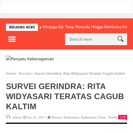
Menjaga Api Tetap Menyala Hingga Membuka Amba
BREAKING NEWS
Home
Borneo
Survei Gerindra: Rita Widyasari Teratas Cagub Kaltim
SURVEI GERINDRA: RITA
WIDYASARI TERATAS CAGUB
KALTIM
Admin
Jun 22, 2017
Borneo
,
Kalimantan
,
Kalimantan Timur
,
Politik
0
8