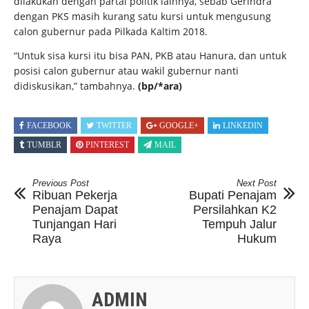
dilakukan dengan partai politik lainnya, sebab Gerindra
dengan PKS masih kurang satu kursi untuk mengusung
calon gubernur pada Pilkada Kaltim 2018.
“Untuk sisa kursi itu bisa PAN, PKB atau Hanura, dan untuk
posisi calon gubernur atau wakil gubernur nanti
didiskusikan,” tambahnya.
(bp/*ara)
FACEBOOK
TWITTER
GOOGLE+
LINKEDIN
TUMBLR
PINTEREST
MAIL
Previous Post
Next Post
Ribuan Pekerja
Bupati Penajam
Penajam Dapat
Persilahkan K2
Tunjangan Hari
Tempuh Jalur
Raya
Hukum
ADMIN