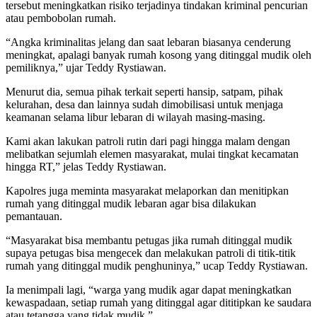
tersebut meningkatkan risiko terjadinya tindakan kriminal pencurian
atau pembobolan rumah.
“Angka kriminalitas jelang dan saat lebaran biasanya cenderung
meningkat, apalagi banyak rumah kosong yang ditinggal mudik oleh
pemiliknya,” ujar Teddy Rystiawan.
Menurut dia, semua pihak terkait seperti hansip, satpam, pihak
kelurahan, desa dan lainnya sudah dimobilisasi untuk menjaga
keamanan selama libur lebaran di wilayah masing-masing.
Kami akan lakukan patroli rutin dari pagi hingga malam dengan
melibatkan sejumlah elemen masyarakat, mulai tingkat kecamatan
hingga RT,” jelas Teddy Rystiawan.
Kapolres juga meminta masyarakat melaporkan dan menitipkan
rumah yang ditinggal mudik lebaran agar bisa dilakukan
pemantauan.
“Masyarakat bisa membantu petugas jika rumah ditinggal mudik
supaya petugas bisa mengecek dan melakukan patroli di titik-titik
rumah yang ditinggal mudik penghuninya,” ucap Teddy Rystiawan.
Ia menimpali lagi, “warga yang mudik agar dapat meningkatkan
kewaspadaan, setiap rumah yang ditinggal agar dititipkan ke saudara
atau tetangga yang tidak mudik.”