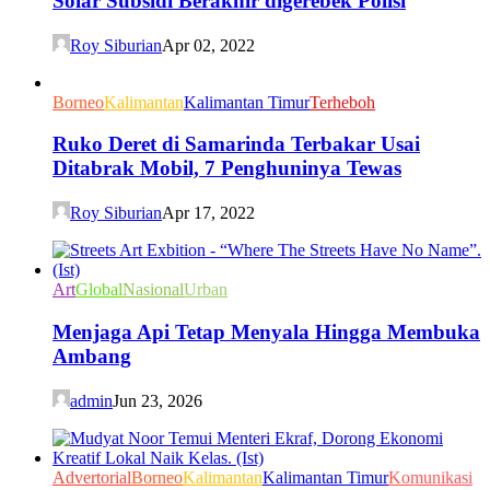
Solar Subsidi Berakhir digerebek Polisi
Roy Siburian
Apr 02, 2022
Borneo
Kalimantan
Kalimantan Timur
Terheboh
Ruko Deret di Samarinda Terbakar Usai
Ditabrak Mobil, 7 Penghuninya Tewas
Roy Siburian
Apr 17, 2022
Art
Global
Nasional
Urban
Menjaga Api Tetap Menyala Hingga Membuka
Ambang
admin
Jun 23, 2026
Advertorial
Borneo
Kalimantan
Kalimantan Timur
Komunikasi