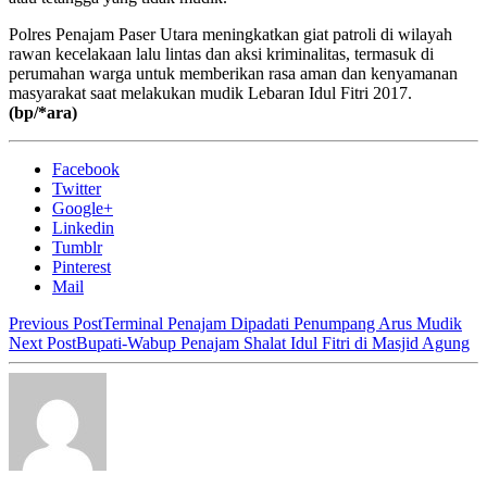
Polres Penajam Paser Utara meningkatkan giat patroli di wilayah
rawan kecelakaan lalu lintas dan aksi kriminalitas, termasuk di
perumahan warga untuk memberikan rasa aman dan kenyamanan
masyarakat saat melakukan mudik Lebaran Idul Fitri 2017.
(bp/*ara)
Facebook
Twitter
Google+
Linkedin
Tumblr
Pinterest
Mail
Previous Post
Terminal Penajam Dipadati Penumpang Arus Mudik
Next Post
Bupati-Wabup Penajam Shalat Idul Fitri di Masjid Agung