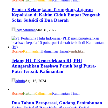
Borneo
Hukum
Kalimantan
Kalimantan Timur
Pemicu Kelangkaan Terungkap, Jajaran
Kepolisian di Kaltim Ciduk Empat Pengetab
Solar Subsidi di Dua Daerah
Roy Siburian
Mar 31, 2022
Borneo
Kalimantan
Kalimantan Timur
Pendidikan
Jelang HUT Kemerdekaan RI, PHI
Anugerahkan Beasiswa Penuh bagi Putra-
Putri Terbaik Kalimantan
admin
Agu 16, 2024
Borneo
Hukum
Kalimantan
Kalimantan Timur
Dua Tahun Beroperasi, Gudang Penimbunan