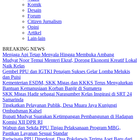
Komik
Desain
Forum
Citizen Jurnalism
Opini
Artikel
Lain-lain
BREAKING NEWS
Menjaga Api Tetap Menyala Hingga Membuka Ambang
Mudyat Noor Temui Menteri Ekraf, Dorong Ekonomi Kreatif Lokal
Naik Kelas
Gembel PPU dan IGTKI Penajam Sukses Gelar Lomba Melukis
dan Puisi
Kementerian ESDM, SKK Migas dan KKKS Terus Menyalurkan
Bantuan Kemanusiaan Korban Banjir di Sumatera
SKK Migas Hadir sebagai Narasumber Kelas Inspirasi di SRT 24
Samarinda
Tingkatkan Pelayanan Publik, Desa Muara Jaya Kunjungi
Ombudsman Kalsel
Bupati Mudyat Suarakan Ketimpangan Pembangunan di Hadapan
Komisi XII DPR RI
Wabup dan Sekda PPU Tinjau Pelaksanaan Program MBG,
Pastikan Layanan Sesuai Standar
Pariwisata PPU Diperkuat, Dua Pokdarwis Terima Aset Baru dari