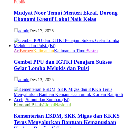
Publik
Mudyat Noor Temui Menteri Ekraf, Dorong
Ekonomi Kreatif Lokal Naik Kelas
admin
Des 17, 2025
Art
Borneo
Kalimantan
Kalimantan Timur
Sastra
Gembel PPU dan IGTKI Penajam Sukses
Gelar Lomba Melukis dan Puisi
admin
Des 13, 2025
Ekonomi Bisnis
Global
Nasional
Kementerian ESDM, SKK Migas dan KKKS
Terus Menyalurkan Bantuan Kemanusiaan