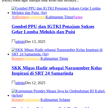
(ekraf) lokal agar mampu naik kelas dan berdaya...
Art
Borneo
Kalimantan
Kalimantan Timur
Sastra
Gembel PPU dan IGTKI Penajam Sukses
Gelar Lomba Melukis dan Puisi
admin
Des 13, 2025
Borneo
Kalimantan
Kalimantan Timur
SKK Migas Hadir sebagai Narasumber Kelas
Inspirasi di SRT 24 Samarinda
admin
Des 12, 2025
Borneo
Kalimantan
Kalimantan Selatan