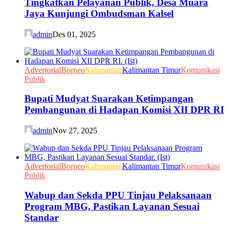
Tingkatkan Pelayanan Publik, Desa Muara
Jaya Kunjungi Ombudsman Kalsel
admin
Des 01, 2025
Advertorial
Borneo
Kalimantan
Kalimantan Timur
Komunikasi
Publik
Bupati Mudyat Suarakan Ketimpangan
Pembangunan di Hadapan Komisi XII DPR RI
admin
Nov 27, 2025
Advertorial
Borneo
Kalimantan
Kalimantan Timur
Komunikasi
Publik
Wabup dan Sekda PPU Tinjau Pelaksanaan
Program MBG, Pastikan Layanan Sesuai
Standar