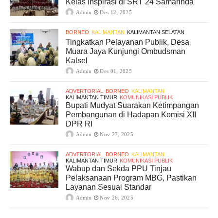
Kelas Inspirasi di SRT 24 Samarinda
Admin
Des 12, 2025
BORNEO
KALIMANTAN
KALIMANTAN SELATAN
Tingkatkan Pelayanan Publik, Desa
Muara Jaya Kunjungi Ombudsman
Kalsel
Admin
Des 01, 2025
ADVERTORIAL
BORNEO
KALIMANTAN
KALIMANTAN TIMUR
KOMUNIKASI PUBLIK
Bupati Mudyat Suarakan Ketimpangan
Pembangunan di Hadapan Komisi XII
DPR RI
Admin
Nov 27, 2025
ADVERTORIAL
BORNEO
KALIMANTAN
KALIMANTAN TIMUR
KOMUNIKASI PUBLIK
Wabup dan Sekda PPU Tinjau
Pelaksanaan Program MBG, Pastikan
Layanan Sesuai Standar
Admin
Nov 26, 2025