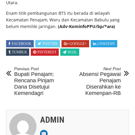
Utara.
Enam titik pembangunan BTS itu berada di wilayah
Kecamatan Penajam, Waru dan Kecamatan Babulu yang
belum memiliki jaringan.
(Adv-KominfoPPU/bp/*ara)
FACEBOOK
TWITTER
GOOGLE+
LINKEDIN
TUMBLR
PINTEREST
MAIL
Previous Post
Next Post
Bupati Penajam:
Absensi Pegawai
Rencana Pinjam
Penajam
Dana Disetujui
Diserahkan ke
Kemendagri
Kemenpan-RB
ADMIN