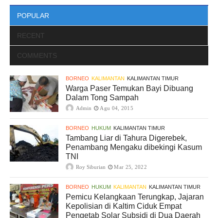
POPULAR
RECENT
COMMENTS
BORNEO
KALIMANTAN
KALIMANTAN TIMUR
Warga Paser Temukan Bayi Dibuang
Dalam Tong Sampah
Admin
Agu 04, 2015
BORNEO
HUKUM
KALIMANTAN TIMUR
Tambang Liar di Tahura Digerebek,
Penambang Mengaku dibekingi Kasum
TNI
Roy Siburian
Mar 25, 2022
BORNEO
HUKUM
KALIMANTAN
KALIMANTAN TIMUR
Pemicu Kelangkaan Terungkap, Jajaran
Kepolisian di Kaltim Ciduk Empat
Pengetab Solar Subsidi di Dua Daerah