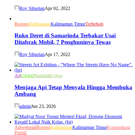
Roy Siburian
Apr 02, 2022
Borneo
Kalimantan
Kalimantan Timur
Terheboh
Ruko Deret di Samarinda Terbakar Usai
Ditabrak Mobil, 7 Penghuninya Tewas
Roy Siburian
Apr 17, 2022
Art
Global
Nasional
Urban
Menjaga Api Tetap Menyala Hingga Membuka
Ambang
admin
Jun 23, 2026
Advertorial
Borneo
Kalimantan
Kalimantan Timur
Komunikasi
Publik