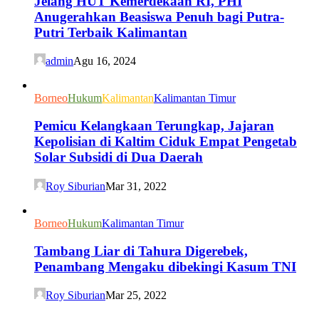
Jelang HUT Kemerdekaan RI, PHI
Anugerahkan Beasiswa Penuh bagi Putra-
Putri Terbaik Kalimantan
admin
Agu 16, 2024
Borneo
Hukum
Kalimantan
Kalimantan Timur
Pemicu Kelangkaan Terungkap, Jajaran
Kepolisian di Kaltim Ciduk Empat Pengetab
Solar Subsidi di Dua Daerah
Roy Siburian
Mar 31, 2022
Borneo
Hukum
Kalimantan Timur
Tambang Liar di Tahura Digerebek,
Penambang Mengaku dibekingi Kasum TNI
Roy Siburian
Mar 25, 2022