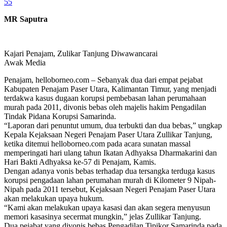
55
MR Saputra
Kajari Penajam, Zulikar Tanjung Diwawancarai
Awak Media
Penajam, helloborneo.com – Sebanyak dua dari empat pejabat
Kabupaten Penajam Paser Utara, Kalimantan Timur, yang menjadi
terdakwa kasus dugaan korupsi pembebasan lahan perumahaan
murah pada 2011, divonis bebas oleh majelis hakim Pengadilan
Tindak Pidana Korupsi Samarinda.
“Laporan dari penuntut umum, dua terbukti dan dua bebas,” ungkap
Kepala Kejaksaan Negeri Penajam Paser Utara Zullikar Tanjung,
ketika ditemui helloborneo.com pada acara sunatan massal
memperingati hari ulang tahun Ikatan Adhyaksa Dharmakarini dan
Hari Bakti Adhyaksa ke-57 di Penajam, Kamis.
Dengan adanya vonis bebas terhadap dua tersangka terduga kasus
korupsi pengadaan lahan perumahan murah di Kilometer 9 Nipah-
Nipah pada 2011 tersebut, Kejaksaan Negeri Penajam Paser Utara
akan melakukan upaya hukum.
“Kami akan melakukan upaya kasasi dan akan segera menyusun
memori kasasinya secermat mungkin,” jelas Zullikar Tanjung.
Dua pejabat yang divonis bebas Pengadilan Tipikor Samarinda pada