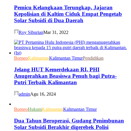
Pemicu Kelangkaan Terungkap, Jajaran
Kepolisian di Kaltim Ciduk Empat Pengetab
Solar Subsidi di Dua Daerah
Roy Siburian
Mar 31, 2022
Borneo
Kalimantan
Kalimantan Timur
Pendidikan
Jelang HUT Kemerdekaan RI, PHI
Anugerahkan Beasiswa Penuh bagi Putra-
Putri Terbaik Kalimantan
admin
Agu 16, 2024
Borneo
Hukum
Kalimantan
Kalimantan Timur
Dua Tahun Beroperasi, Gudang Penimbunan
Solar Subsidi Berakhir digerebek Polisi