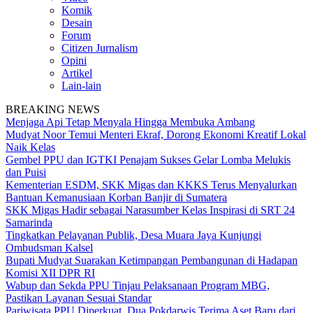
Komik
Desain
Forum
Citizen Jurnalism
Opini
Artikel
Lain-lain
BREAKING NEWS
Menjaga Api Tetap Menyala Hingga Membuka Ambang
Mudyat Noor Temui Menteri Ekraf, Dorong Ekonomi Kreatif Lokal
Naik Kelas
Gembel PPU dan IGTKI Penajam Sukses Gelar Lomba Melukis
dan Puisi
Kementerian ESDM, SKK Migas dan KKKS Terus Menyalurkan
Bantuan Kemanusiaan Korban Banjir di Sumatera
SKK Migas Hadir sebagai Narasumber Kelas Inspirasi di SRT 24
Samarinda
Tingkatkan Pelayanan Publik, Desa Muara Jaya Kunjungi
Ombudsman Kalsel
Bupati Mudyat Suarakan Ketimpangan Pembangunan di Hadapan
Komisi XII DPR RI
Wabup dan Sekda PPU Tinjau Pelaksanaan Program MBG,
Pastikan Layanan Sesuai Standar
Pariwisata PPU Diperkuat, Dua Pokdarwis Terima Aset Baru dari