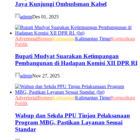
Jaya Kunjungi Ombudsman Kalsel
admin
Des 01, 2025
Advertorial
Borneo
Kalimantan
Kalimantan Timur
Komunikasi
Publik
Bupati Mudyat Suarakan Ketimpangan
Pembangunan di Hadapan Komisi XII DPR RI
admin
Nov 27, 2025
Advertorial
Borneo
Kalimantan
Kalimantan Timur
Komunikasi
Publik
Wabup dan Sekda PPU Tinjau Pelaksanaan
Program MBG, Pastikan Layanan Sesuai
Standar