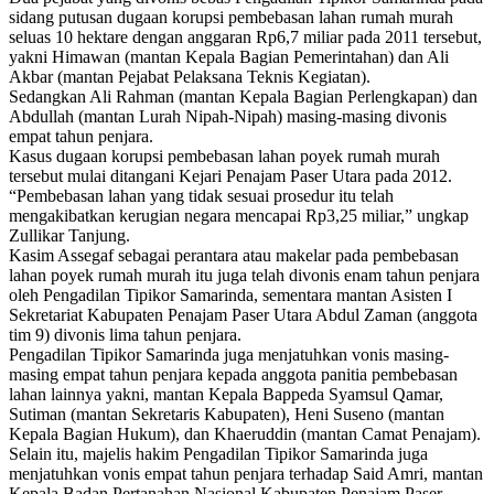
sidang putusan dugaan korupsi pembebasan lahan rumah murah
seluas 10 hektare dengan anggaran Rp6,7 miliar pada 2011 tersebut,
yakni Himawan (mantan Kepala Bagian Pemerintahan) dan Ali
Akbar (mantan Pejabat Pelaksana Teknis Kegiatan).
Sedangkan Ali Rahman (mantan Kepala Bagian Perlengkapan) dan
Abdullah (mantan Lurah Nipah-Nipah) masing-masing divonis
empat tahun penjara.
Kasus dugaan korupsi pembebasan lahan poyek rumah murah
tersebut mulai ditangani Kejari Penajam Paser Utara pada 2012.
“Pembebasan lahan yang tidak sesuai prosedur itu telah
mengakibatkan kerugian negara mencapai Rp3,25 miliar,” ungkap
Zullikar Tanjung.
Kasim Assegaf sebagai perantara atau makelar pada pembebasan
lahan poyek rumah murah itu juga telah divonis enam tahun penjara
oleh Pengadilan Tipikor Samarinda, sementara mantan Asisten I
Sekretariat Kabupaten Penajam Paser Utara Abdul Zaman (anggota
tim 9) divonis lima tahun penjara.
Pengadilan Tipikor Samarinda juga menjatuhkan vonis masing-
masing empat tahun penjara kepada anggota panitia pembebasan
lahan lainnya yakni, mantan Kepala Bappeda Syamsul Qamar,
Sutiman (mantan Sekretaris Kabupaten), Heni Suseno (mantan
Kepala Bagian Hukum), dan Khaeruddin (mantan Camat Penajam).
Selain itu, majelis hakim Pengadilan Tipikor Samarinda juga
menjatuhkan vonis empat tahun penjara terhadap Said Amri, mantan
Kepala Badan Pertanahan Nasional Kabupaten Penajam Paser