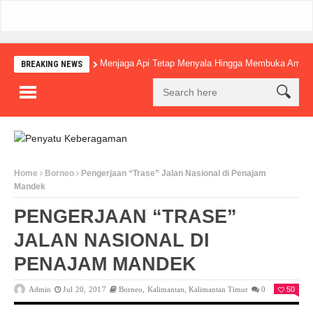
Menjaga Api Tetap Menyala Hingga Membuka Amba
BREAKING NEWS
Home
Borneo
Pengerjaan “Trase” Jalan Nasional di Penajam
Mandek
PENGERJAAN “TRASE”
JALAN NASIONAL DI
PENAJAM MANDEK
Admin
Jul 20, 2017
Borneo
,
Kalimantan
,
Kalimantan Timur
0
50