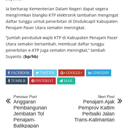
Ia berharap Kementerian Dalam Negeri dapat segera
mengirimkan blangko KTP elektronik tambahan mengingat
daftar tunggu untuk penerbitan di Disdukcapil Kabupaten
Penajam Paser Utara semakin meningkat.
“Jumlah penduduk wajib KTP di Kabupaten Penajam Paser
Utara semakin bertambah, membuat daftar tunggu
penerbitan e-KTP juga semakin meningkat,” tambah
Suyanto.
(bp/hb)
FACEBOOK
TWITTER
GOOGLE+
LINKEDIN
TUMBLR
PINTEREST
MAIL
Previous Post
Next Post
Anggaran
Penajam Ajak
Pembangunan
Pemprov Kaltim
Jembatan Tol
Perbaiki Jalan
Penajam-
Trans-Kalimantan
Balikpapan