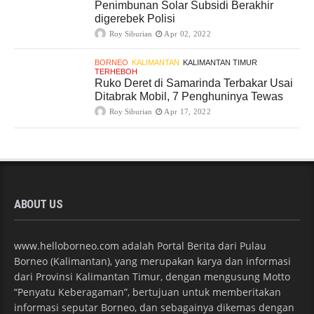
Penimbunan Solar Subsidi Berakhir
digerebek Polisi
Roy Siburian
Apr 02, 2022
BORNEO
KALIMANTAN
KALIMANTAN TIMUR
TERHEBOH
Ruko Deret di Samarinda Terbakar Usai
Ditabrak Mobil, 7 Penghuninya Tewas
Roy Siburian
Apr 17, 2022
ABOUT US
www.helloborneo.com adalah Portal Berita dari Pulau
Borneo (Kalimantan), yang merupakan karya dan informasi
dari Provinsi Kalimantan Timur, dengan mengusung Motto
“Penyatu Keberagaman”, bertujuan untuk memberitakan
informasi seputar Borneo, dan sebagainya dikemas dengan