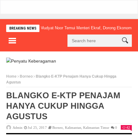
Mudyat Noor Temui Menteri Ekraf, Dorong Ekonomi Kreatif Lo
BREAKING NEWS
Home
Borneo
Blangko E-KTP Penajam Hanya Cukup Hingga
Agustus
BLANGKO E-KTP PENAJAM
HANYA CUKUP HINGGA
AGUSTUS
Admin
Jul 25, 2017
Borneo
,
Kalimantan
,
Kalimantan Timur
0
42