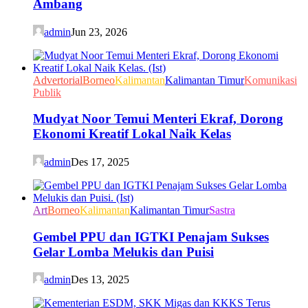
Ambang
admin
Jun 23, 2026
Advertorial
Borneo
Kalimantan
Kalimantan Timur
Komunikasi
Publik
Mudyat Noor Temui Menteri Ekraf, Dorong
Ekonomi Kreatif Lokal Naik Kelas
admin
Des 17, 2025
Art
Borneo
Kalimantan
Kalimantan Timur
Sastra
Gembel PPU dan IGTKI Penajam Sukses
Gelar Lomba Melukis dan Puisi
admin
Des 13, 2025