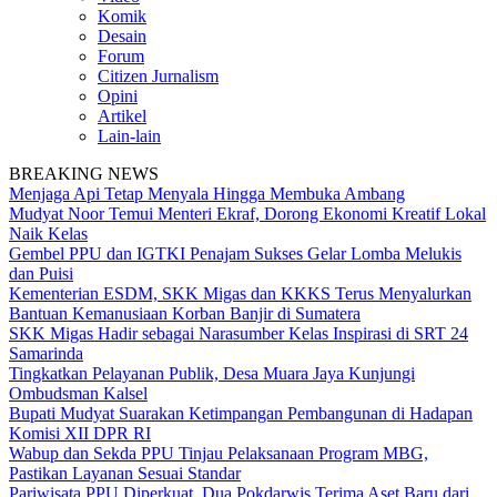
Komik
Desain
Forum
Citizen Jurnalism
Opini
Artikel
Lain-lain
BREAKING NEWS
Menjaga Api Tetap Menyala Hingga Membuka Ambang
Mudyat Noor Temui Menteri Ekraf, Dorong Ekonomi Kreatif Lokal
Naik Kelas
Gembel PPU dan IGTKI Penajam Sukses Gelar Lomba Melukis
dan Puisi
Kementerian ESDM, SKK Migas dan KKKS Terus Menyalurkan
Bantuan Kemanusiaan Korban Banjir di Sumatera
SKK Migas Hadir sebagai Narasumber Kelas Inspirasi di SRT 24
Samarinda
Tingkatkan Pelayanan Publik, Desa Muara Jaya Kunjungi
Ombudsman Kalsel
Bupati Mudyat Suarakan Ketimpangan Pembangunan di Hadapan
Komisi XII DPR RI
Wabup dan Sekda PPU Tinjau Pelaksanaan Program MBG,
Pastikan Layanan Sesuai Standar
Pariwisata PPU Diperkuat, Dua Pokdarwis Terima Aset Baru dari