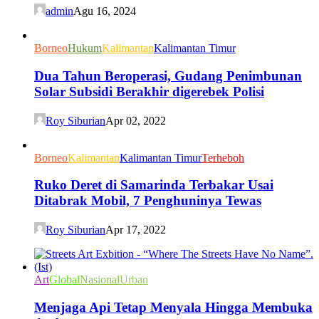
admin
Agu 16, 2024
Borneo
Hukum
Kalimantan
Kalimantan Timur
Dua Tahun Beroperasi, Gudang Penimbunan
Solar Subsidi Berakhir digerebek Polisi
Roy Siburian
Apr 02, 2022
Borneo
Kalimantan
Kalimantan Timur
Terheboh
Ruko Deret di Samarinda Terbakar Usai
Ditabrak Mobil, 7 Penghuninya Tewas
Roy Siburian
Apr 17, 2022
Art
Global
Nasional
Urban
Menjaga Api Tetap Menyala Hingga Membuka