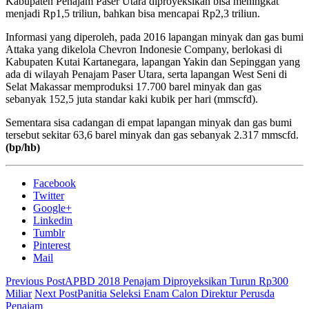
Kabupaten Penajam Paser Utara diproyeksikan bisa meningkat
menjadi Rp1,5 triliun, bahkan bisa mencapai Rp2,3 triliun.
Informasi yang diperoleh, pada 2016 lapangan minyak dan gas bumi
Attaka yang dikelola Chevron Indonesie Company, berlokasi di
Kabupaten Kutai Kartanegara, lapangan Yakin dan Sepinggan yang
ada di wilayah Penajam Paser Utara, serta lapangan West Seni di
Selat Makassar memproduksi 17.700 barel minyak dan gas
sebanyak 152,5 juta standar kaki kubik per hari (mmscfd).
Sementara sisa cadangan di empat lapangan minyak dan gas bumi
tersebut sekitar 63,6 barel minyak dan gas sebanyak 2.317 mmscfd.
(bp/hb)
Facebook
Twitter
Google+
Linkedin
Tumblr
Pinterest
Mail
Previous Post
APBD 2018 Penajam Diproyeksikan Turun Rp300
Miliar
Next Post
Panitia Seleksi Enam Calon Direktur Perusda
Penajam