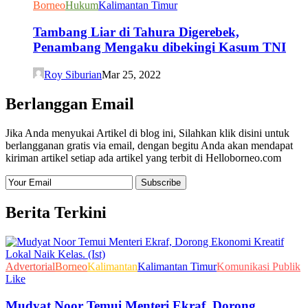
Borneo
Hukum
Kalimantan Timur
Tambang Liar di Tahura Digerebek,
Penambang Mengaku dibekingi Kasum TNI
Roy Siburian
Mar 25, 2022
Berlanggan Email
Jika Anda menyukai Artikel di blog ini, Silahkan klik disini untuk
berlangganan gratis via email, dengan begitu Anda akan mendapat
kiriman artikel setiap ada artikel yang terbit di Helloborneo.com
Berita Terkini
Advertorial
Borneo
Kalimantan
Kalimantan Timur
Komunikasi Publik
Like
Mudyat Noor Temui Menteri Ekraf, Dorong