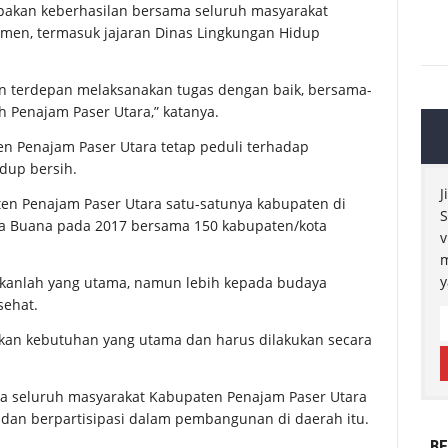
upakan keberhasilan bersama seluruh masyarakat
men, termasuk jajaran Dinas Lingkungan Hidup
an terdepan melaksanakan tugas dengan baik, bersama-
 Penajam Paser Utara,” katanya.
 Penajam Paser Utara tetap peduli terhadap
dup bersih.
J
en Penajam Paser Utara satu-satunya kabupaten di
S
ra Buana pada 2017 bersama 150 kabupaten/kota
v
m
y
ukanlah yang utama, namun lebih kepada budaya
sehat.
kan kebutuhan yang utama dan harus dilakukan secara
a seluruh masyarakat Kabupaten Penajam Paser Utara
dan berpartisipasi dalam pembangunan di daerah itu.
BE