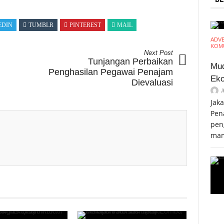
EDIN
TUMBLR
PINTEREST
MAIL
ADV
KOMU
Next Post
Tunjangan Perbaikan
Mud
Penghasilan Pegawai Penajam
Eko
Dievaluasi
Jak
Pen
pen
mam