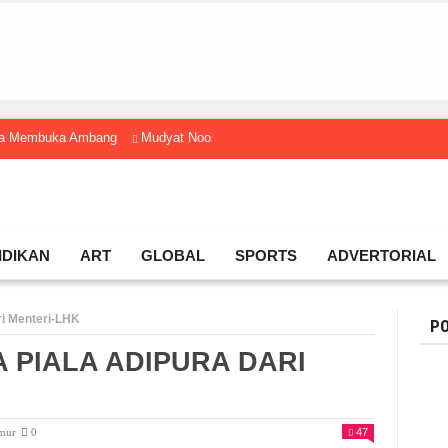
gga Membuka Ambang
Mudyat Noor Temui Menteri Ekraf, Dorong Ekonomi K
IDIKAN
ART
GLOBAL
SPORTS
ADVERTORIAL
ri Menteri-LHK
PO
 PIALA ADIPURA DARI
imur
0
47