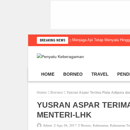
Menjaga Api Tetap Menyala Hin
BREAKING NEWS
HOME
BORNEO
TRAVEL
PEND
Home
Borneo
Yusran Aspar Terima Piala Adipura da
YUSRAN ASPAR TERIMA
MENTERI-LHK
Admin
Agu 04, 2017
Borneo
,
Kalimantan
,
Kalimantan T