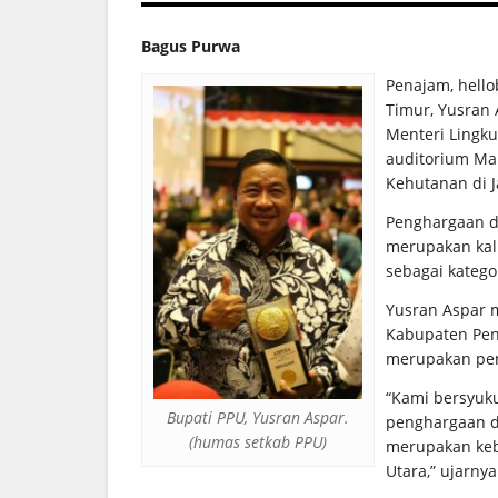
Bagus Purwa
Penajam, hello
Timur, Yusran
Menteri Lingk
auditorium Ma
Kehutanan di J
Penghargaan di
merupakan kal
sebagai kategor
Yusran Aspar m
Kabupaten Pen
merupakan pen
“Kami bersyuk
Bupati PPU, Yusran Aspar.
penghargaan di 
(humas setkab PPU)
merupakan keb
Utara,” ujarnya