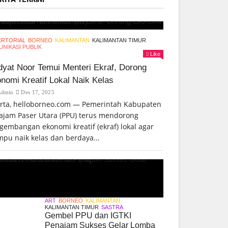
ERTORIAL
BORNEO
KALIMANTAN
KALIMANTAN TIMUR
NIKASI PUBLIK
Like
yat Noor Temui Menteri Ekraf, Dorong
nomi Kreatif Lokal Naik Kelas
Admin
Des 17, 2025
arta, helloborneo.com — Pemerintah Kabupaten
ajam Paser Utara (PPU) terus mendorong
gembangan ekonomi kreatif (ekraf) lokal agar
pu naik kelas dan berdaya...
ART
BORNEO
KALIMANTAN
KALIMANTAN TIMUR
SASTRA
Gembel PPU dan IGTKI
Penajam Sukses Gelar Lomba