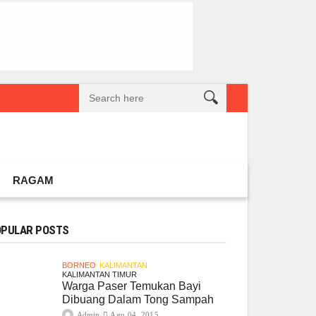
reatif Lokal Naik Kelas
Gembel PPU dan IGTKI Penajam Sukses Gelar L
RAGAM
PULAR POSTS
BORNEO
KALIMANTAN
KALIMANTAN TIMUR
Warga Paser Temukan Bayi
Dibuang Dalam Tong Sampah
Admin
Agu 04, 2015