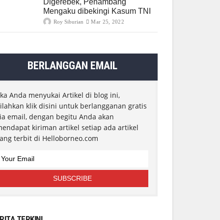
Digerebek, Penambang
Mengaku dibekingi Kasum TNI
Roy Siburian
Mar 25, 2022
BERLANGGAN EMAIL
ika Anda menyukai Artikel di blog ini,
ilahkan klik disini untuk berlangganan gratis
ia email, dengan begitu Anda akan
endapat kiriman artikel setiap ada artikel
ang terbit di Helloborneo.com
RITA TERKINI