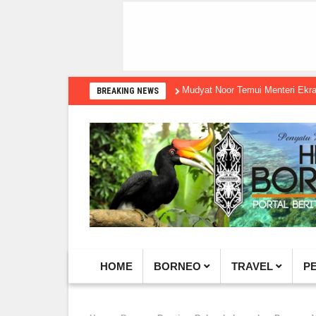
Mudyat Noor Temui Menteri Ekraf, Dorong 
BREAKING NEWS
HOME
BORNEO
TRAVEL
P