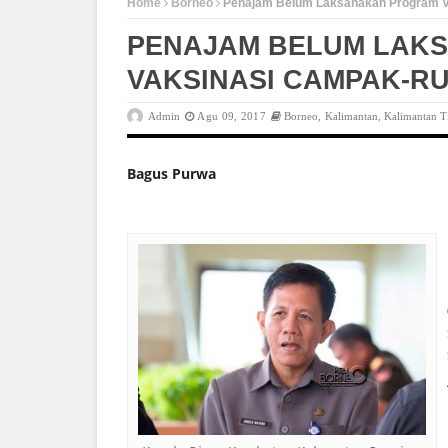
Home
Borneo
Penajam Belum Laksanakan Program V
PENAJAM BELUM LAK
VAKSINASI CAMPAK-R
Admin
Agu 09, 2017
Borneo
,
Kalimantan
,
Kalimantan 
Bagus Purwa