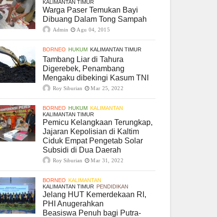
KALIMANTAN TIMUR
Warga Paser Temukan Bayi
Dibuang Dalam Tong Sampah
Admin
Agu 04, 2015
BORNEO
HUKUM
KALIMANTAN TIMUR
Tambang Liar di Tahura
Digerebek, Penambang
Mengaku dibekingi Kasum TNI
Roy Siburian
Mar 25, 2022
BORNEO
HUKUM
KALIMANTAN
KALIMANTAN TIMUR
Pemicu Kelangkaan Terungkap,
Jajaran Kepolisian di Kaltim
Ciduk Empat Pengetab Solar
Subsidi di Dua Daerah
Roy Siburian
Mar 31, 2022
BORNEO
KALIMANTAN
KALIMANTAN TIMUR
PENDIDIKAN
Jelang HUT Kemerdekaan RI,
PHI Anugerahkan
Beasiswa Penuh bagi Putra-