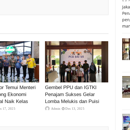
Jak
Pen
pen
mam
r Temui Menteri
Gembel PPU dan IGTKI
ong Ekonomi
Penajam Sukses Gelar
al Naik Kelas
Lomba Melukis dan Puisi
s 17, 2025
Admin
Des 13, 2025