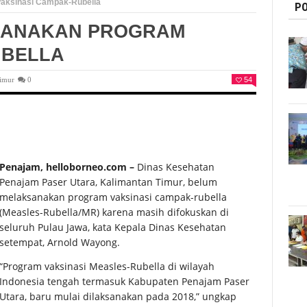
aksinasi Campak-Rubella
PO
SANAKAN PROGRAM
UBELLA
Timur
0
54
Penajam, helloborneo.com –
Dinas Kesehatan
Penajam Paser Utara, Kalimantan Timur, belum
melaksanakan program vaksinasi campak-rubella
(Measles-Rubella/MR) karena masih difokuskan di
seluruh Pulau Jawa, kata Kepala Dinas Kesehatan
setempat, Arnold Wayong.
“Program vaksinasi Measles-Rubella di wilayah
Indonesia tengah termasuk Kabupaten Penajam Paser
Utara, baru mulai dilaksanakan pada 2018,” ungkap