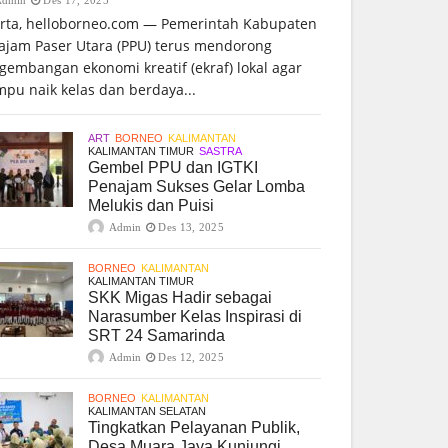
arta, helloborneo.com — Pemerintah Kabupaten
ajam Paser Utara (PPU) terus mendorong
gembangan ekonomi kreatif (ekraf) lokal agar
pu naik kelas dan berdaya...
ART
BORNEO
KALIMANTAN
KALIMANTAN TIMUR
SASTRA
Gembel PPU dan IGTKI
Penajam Sukses Gelar Lomba
Melukis dan Puisi
Admin
Des 13, 2025
BORNEO
KALIMANTAN
KALIMANTAN TIMUR
SKK Migas Hadir sebagai
Narasumber Kelas Inspirasi di
SRT 24 Samarinda
Admin
Des 12, 2025
BORNEO
KALIMANTAN
KALIMANTAN SELATAN
Tingkatkan Pelayanan Publik,
Desa Muara Jaya Kunjungi