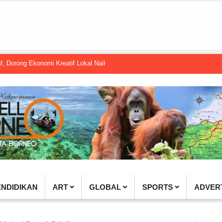
Ekonomi Kreatif Lokal Naik Kelas
Gembel PPU dan IGTKI Penajam Sukse
ENDIDIKAN
ART
GLOBAL
SPORTS
ADVER