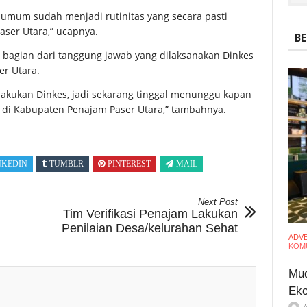
 umum sudah menjadi rutinitas yang secara pasti
ser Utara,” ucapnya.
BE
 bagian dari tanggung jawab yang dilaksanakan Dinkes
r Utara.
ilakukan Dinkes, jadi sekarang tinggal menunggu kapan
a di Kabupaten Penajam Paser Utara,” tambahnya.
NKEDIN
TUMBLR
PINTEREST
MAIL
Next Post
Tim Verifikasi Penajam Lakukan
Penilaian Desa/kelurahan Sehat
ADV
KOMU
Mud
Eko