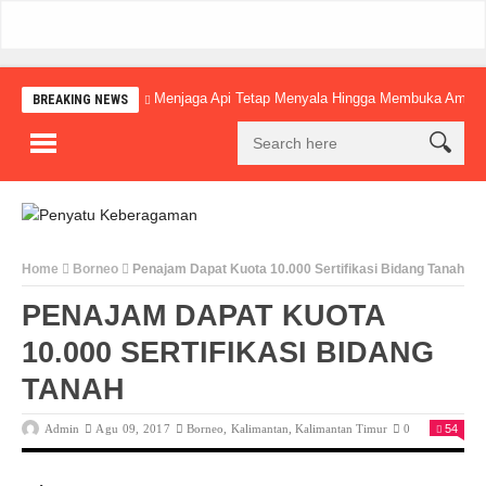
Menjaga Api Tetap Menyala Hingga Membuka Amba
BREAKING NEWS
Home
Borneo
Penajam Dapat Kuota 10.000 Sertifikasi Bidang Tanah
PENAJAM DAPAT KUOTA
10.000 SERTIFIKASI BIDANG
TANAH
Admin
Agu 09, 2017
Borneo
,
Kalimantan
,
Kalimantan Timur
0
54