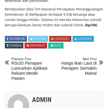
kesehatan dan pendidikan.
Berdasarkan data Tim Nasional Percepatan Penanggulangan
Kemiskinan, di Balikpapan terdapat 9.536 keluarga atau
rumah tangga miskin. Selama ini mereka menerima subsidi
berupa bantuan beras miskin dan subsidi listrik
. (bp/hb)
FACEBOOK
TWITTER
GOOGLE+
LINKEDIN
TUMBLR
PINTEREST
MAIL
Previous Post
Next Post
RSUD Penajam
Harga Ikan Laut di
Luncurkan Aplikasi
Penajam Semakin
Rekam Medik
Mahal
Pasien
ADMIN