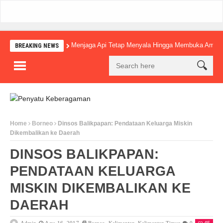
Menjaga Api Tetap Menyala Hingga Membuka Amba
BREAKING NEWS
Home
Borneo
Dinsos Balikpapan: Pendataan Keluarga Miskin
Dikembalikan ke Daerah
DINSOS BALIKPAPAN:
PENDATAAN KELUARGA
MISKIN DIKEMBALIKAN KE
DAERAH