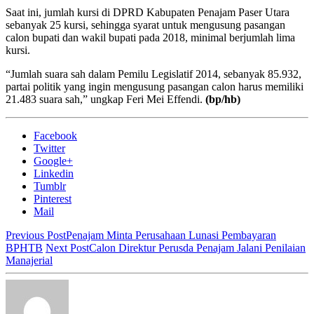
Saat ini, jumlah kursi di DPRD Kabupaten Penajam Paser Utara
sebanyak 25 kursi, sehingga syarat untuk mengusung pasangan
calon bupati dan wakil bupati pada 2018, minimal berjumlah lima
kursi.
“Jumlah suara sah dalam Pemilu Legislatif 2014, sebanyak 85.932,
partai politik yang ingin mengusung pasangan calon harus memiliki
21.483 suara sah,” ungkap Feri Mei Effendi.
(bp/hb)
Facebook
Twitter
Google+
Linkedin
Tumblr
Pinterest
Mail
Previous Post
Penajam Minta Perusahaan Lunasi Pembayaran
BPHTB
Next Post
Calon Direktur Perusda Penajam Jalani Penilaian
Manajerial