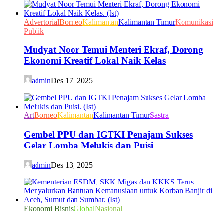
Advertorial
Borneo
Kalimantan
Kalimantan Timur
Komunikasi
Publik
Mudyat Noor Temui Menteri Ekraf, Dorong
Ekonomi Kreatif Lokal Naik Kelas
admin
Des 17, 2025
Art
Borneo
Kalimantan
Kalimantan Timur
Sastra
Gembel PPU dan IGTKI Penajam Sukses
Gelar Lomba Melukis dan Puisi
admin
Des 13, 2025
Ekonomi Bisnis
Global
Nasional