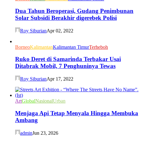
Dua Tahun Beroperasi, Gudang Penimbunan
Solar Subsidi Berakhir digerebek Polisi
Roy Siburian
Apr 02, 2022
Borneo
Kalimantan
Kalimantan Timur
Terheboh
Ruko Deret di Samarinda Terbakar Usai
Ditabrak Mobil, 7 Penghuninya Tewas
Roy Siburian
Apr 17, 2022
Art
Global
Nasional
Urban
Menjaga Api Tetap Menyala Hingga Membuka
Ambang
admin
Jun 23, 2026