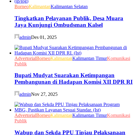
Borneo
Kalimantan
Kalimantan Selatan
Tingkatkan Pelayanan Publik, Desa Muara
Jaya Kunjungi Ombudsman Kalsel
admin
Des 01, 2025
Advertorial
Borneo
Kalimantan
Kalimantan Timur
Komunikasi
Publik
Bupati Mudyat Suarakan Ketimpangan
Pembangunan di Hadapan Komisi XII DPR RI
admin
Nov 27, 2025
Advertorial
Borneo
Kalimantan
Kalimantan Timur
Komunikasi
Publik
Wabup dan Sekda PPU Tinjau Pelaksanaan