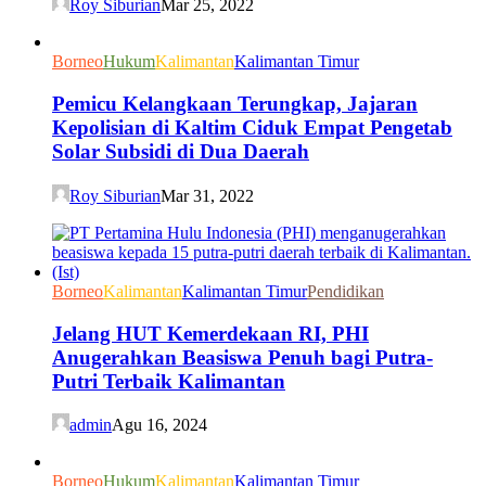
Roy Siburian
Mar 25, 2022
Borneo
Hukum
Kalimantan
Kalimantan Timur
Pemicu Kelangkaan Terungkap, Jajaran
Kepolisian di Kaltim Ciduk Empat Pengetab
Solar Subsidi di Dua Daerah
Roy Siburian
Mar 31, 2022
Borneo
Kalimantan
Kalimantan Timur
Pendidikan
Jelang HUT Kemerdekaan RI, PHI
Anugerahkan Beasiswa Penuh bagi Putra-
Putri Terbaik Kalimantan
admin
Agu 16, 2024
Borneo
Hukum
Kalimantan
Kalimantan Timur