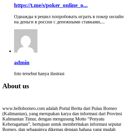
https://t.me/s/poker_online_o...
Однажды я решил попробовать играть в покер онлайн
на деньги в россии с денежными ставками,...
admin
foto tersebut hanya ilustrasi
About us
www.helloborneo.com adalah Portal Berita dari Pulau Borneo
(Kalimantan), yang merupakan karya dan informasi dari Provinsi
Kalimantan Timur, dengan mengusung Motto “Penyatu
Keberagaman”, bertujuan untuk memberitakan informasi seputar
Borneo, dan sebagainya dikemas dengan bahasa yang mudah