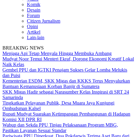
Komik
Desain
Forum
Citizen Jurnalism
Opini
Artikel
Lain-lain
BREAKING NEWS
Menjaga Api Tetap Menyala Hingga Membuka Ambang
Mudyat Noor Temui Menteri Ekraf, Dorong Ekonomi Kreatif Lokal
Naik Kelas
Gembel PPU dan IGTKI Penajam Sukses Gelar Lomba Melukis
dan Puisi
Kementerian ESDM, SKK Migas dan KKKS Terus Menyalurkan
Bantuan Kemanusiaan Korban Banjir di Sumatera
SKK Migas Hadir sebagai Narasumber Kelas Inspirasi di SRT 24
Samarinda
Tingkatkan Pelayanan Publik, Desa Muara Jaya Kunjungi
Ombudsman Kalsel
Bupati Mudyat Suarakan Ketimpangan Pembangunan di Hadapan
Komisi XII DPR RI
Wabup dan Sekda PPU Tinjau Pelaksanaan Program MBG,
Pastikan Layanan Sesuai Standar
Pariwisata PPU Diperkuat, Dua Pokdarwis Terima Aset Baru dari