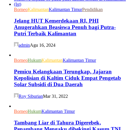
Borneo
Kalimantan
Kalimantan Timur
Pendidikan
Jelang HUT Kemerdekaan RI, PHI
Anugerahkan Beasiswa Penuh bagi Putra-
Putri Terbaik Kalimantan
admin
Agu 16, 2024
Borneo
Hukum
Kalimantan
Kalimantan Timur
Pemicu Kelangkaan Terungkap, Jajaran
Kepolisian di Kaltim Ciduk Empat Pengetab
Solar Subsidi di Dua Daerah
Roy Siburian
Mar 31, 2022
Borneo
Hukum
Kalimantan Timur
Tambang Liar di Tahura Digerebek,
Penambang Mengaku dibekingi Kasum TNI