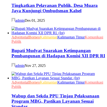
Tingkatkan Pelayanan Publik, Desa Muara
Jaya Kunjungi Ombudsman Kalsel
admin
Des 01, 2025
Advertorial
Borneo
Kalimantan
Kalimantan Timur
Komunikasi
Publik
Bupati Mudyat Suarakan Ketimpangan
Pembangunan di Hadapan Komisi XII DPR RI
admin
Nov 27, 2025
Advertorial
Borneo
Kalimantan
Kalimantan Timur
Komunikasi
Publik
Wabup dan Sekda PPU Tinjau Pelaksanaan
Program MBG, Pastikan Layanan Sesuai
Standar