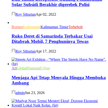
Solar Subsidi Berakhir digerebek Polisi
Roy Siburian
Apr 02, 2022
Borneo
Kalimantan
Kalimantan Timur
Terheboh
Ruko Deret di Samarinda Terbakar Usai
Ditabrak Mobil, 7 Penghuninya Tewas
Roy Siburian
Apr 17, 2022
Art
Global
Nasional
Urban
Menjaga Api Tetap Menyala Hingga Membuka
Ambang
admin
Jun 23, 2026