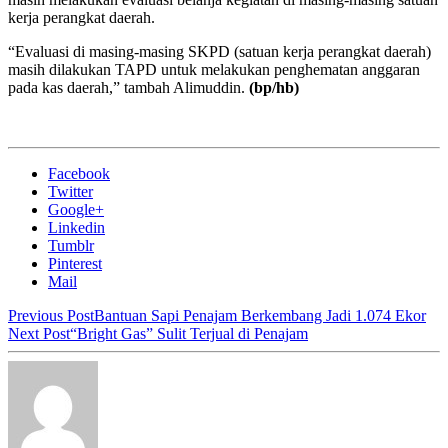
kerja perangkat daerah.
“Evaluasi di masing-masing SKPD (satuan kerja perangkat daerah)
masih dilakukan TAPD untuk melakukan penghematan anggaran
pada kas daerah,” tambah Alimuddin.
(bp/hb)
Facebook
Twitter
Google+
Linkedin
Tumblr
Pinterest
Mail
Previous Post
Bantuan Sapi Penajam Berkembang Jadi 1.074 Ekor
Next Post
“Bright Gas” Sulit Terjual di Penajam