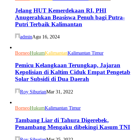
Jelang HUT Kemerdekaan RI, PHI
Anugerahkan Beasiswa Penuh bagi Putra-
Putri Terbaik Kalimantan
admin
Agu 16, 2024
Borneo
Hukum
Kalimantan
Kalimantan Timur
Pemicu Kelangkaan Terungkap, Jajaran
Kepolisian di Kaltim Ciduk Empat Pengetab
Solar Subsidi di Dua Daerah
Roy Siburian
Mar 31, 2022
Borneo
Hukum
Kalimantan Timur
Tambang Liar di Tahura Digerebek,
Penambang Mengaku dibekingi Kasum TNI
Roy Siburian
Mar 25, 2022