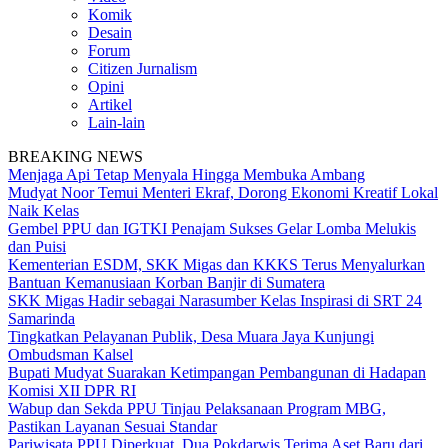
Komik
Desain
Forum
Citizen Jurnalism
Opini
Artikel
Lain-lain
BREAKING NEWS
Menjaga Api Tetap Menyala Hingga Membuka Ambang
Mudyat Noor Temui Menteri Ekraf, Dorong Ekonomi Kreatif Lokal
Naik Kelas
Gembel PPU dan IGTKI Penajam Sukses Gelar Lomba Melukis
dan Puisi
Kementerian ESDM, SKK Migas dan KKKS Terus Menyalurkan
Bantuan Kemanusiaan Korban Banjir di Sumatera
SKK Migas Hadir sebagai Narasumber Kelas Inspirasi di SRT 24
Samarinda
Tingkatkan Pelayanan Publik, Desa Muara Jaya Kunjungi
Ombudsman Kalsel
Bupati Mudyat Suarakan Ketimpangan Pembangunan di Hadapan
Komisi XII DPR RI
Wabup dan Sekda PPU Tinjau Pelaksanaan Program MBG,
Pastikan Layanan Sesuai Standar
Pariwisata PPU Diperkuat, Dua Pokdarwis Terima Aset Baru dari