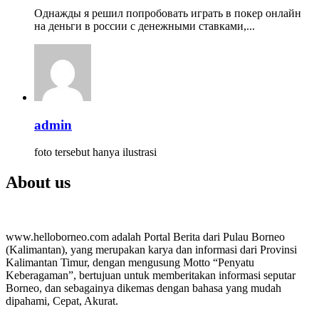
Однажды я решил попробовать играть в покер онлайн
на деньги в россии с денежными ставками,...
admin
foto tersebut hanya ilustrasi
About us
www.helloborneo.com adalah Portal Berita dari Pulau Borneo
(Kalimantan), yang merupakan karya dan informasi dari Provinsi
Kalimantan Timur, dengan mengusung Motto “Penyatu
Keberagaman”, bertujuan untuk memberitakan informasi seputar
Borneo, dan sebagainya dikemas dengan bahasa yang mudah
dipahami, Cepat, Akurat.