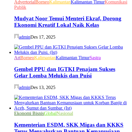
Advertorial
Borneo
Kalimantan
Kalimantan Timur
Komunikasi
Publik
Mudyat Noor Temui Menteri Ekraf, Dorong
Ekonomi Kreatif Lokal Naik Kelas
admin
Des 17, 2025
Art
Borneo
Kalimantan
Kalimantan Timur
Sastra
Gembel PPU dan IGTKI Penajam Sukses
Gelar Lomba Melukis dan Puisi
admin
Des 13, 2025
Ekonomi Bisnis
Global
Nasional
Kementerian ESDM, SKK Migas dan KKKS
Terus Menyalurkan Bantuan Kemanusiaan