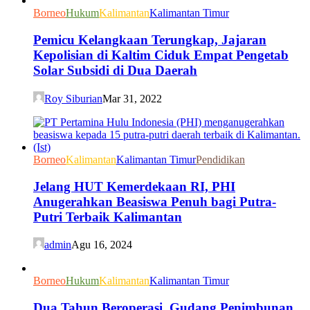
Borneo
Hukum
Kalimantan
Kalimantan Timur
Pemicu Kelangkaan Terungkap, Jajaran
Kepolisian di Kaltim Ciduk Empat Pengetab
Solar Subsidi di Dua Daerah
Roy Siburian
Mar 31, 2022
Borneo
Kalimantan
Kalimantan Timur
Pendidikan
Jelang HUT Kemerdekaan RI, PHI
Anugerahkan Beasiswa Penuh bagi Putra-
Putri Terbaik Kalimantan
admin
Agu 16, 2024
Borneo
Hukum
Kalimantan
Kalimantan Timur
Dua Tahun Beroperasi, Gudang Penimbunan