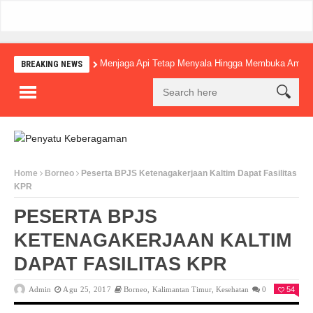
Menjaga Api Tetap Menyala Hingga Membuka Amba
BREAKING NEWS
Home
Borneo
Peserta BPJS Ketenagakerjaan Kaltim Dapat Fasilitas
KPR
PESERTA BPJS
KETENAGAKERJAAN KALTIM
DAPAT FASILITAS KPR
Admin
Agu 25, 2017
Borneo
,
Kalimantan Timur
,
Kesehatan
0
54