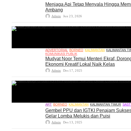
Menjaga Api Tetap Menyala Hingga Me
Ambang
Admin
Jun 23, 2026
ADVERTORIAL
BORNEO
KALIMANTAN
KALIMANTAN T
KOMUNIKASI PUBLIK
Mudyat Noor Temui Menteri Ekraf, Doron
Ekonomi Kreatif Lokal Naik Kelas
Admin
Des 17, 2025
ART
BORNEO
KALIMANTAN
KALIMANTAN TIMUR
SAST
Gembel PPU dan IGTKI Penajam Sukse
Gelar Lomba Melukis dan Puisi
Admin
Des 13, 2025