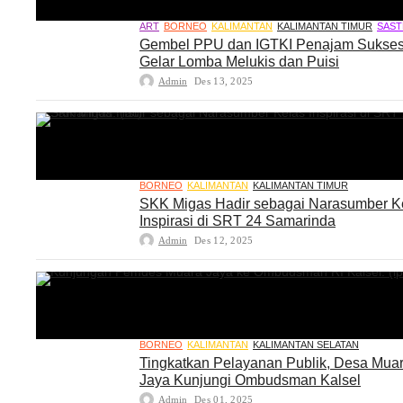
ART
BORNEO
KALIMANTAN
KALIMANTAN TIMUR
SAST
Gembel PPU dan IGTKI Penajam Sukse
Gelar Lomba Melukis dan Puisi
Admin
Des 13, 2025
BORNEO
KALIMANTAN
KALIMANTAN TIMUR
SKK Migas Hadir sebagai Narasumber K
Inspirasi di SRT 24 Samarinda
Admin
Des 12, 2025
BORNEO
KALIMANTAN
KALIMANTAN SELATAN
Tingkatkan Pelayanan Publik, Desa Mua
Jaya Kunjungi Ombudsman Kalsel
Admin
Des 01, 2025