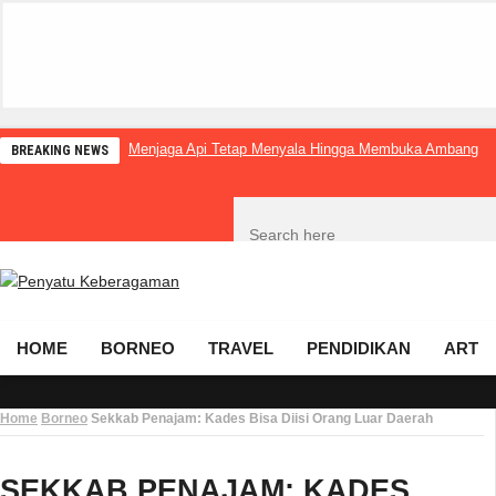
Menjaga Api Tetap Menyala Hingga Membuka Ambang
BREAKING NEWS
HOME
BORNEO
TRAVEL
PENDIDIKAN
ART
Home
Borneo
Sekkab Penajam: Kades Bisa Diisi Orang Luar Daerah
SEKKAB PENAJAM: KADES