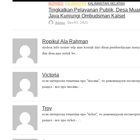
BORNEO
KALIMANTAN
KALIMANTAN SELATAN
Tingkatkan Pelayanan Publik, Desa Mua
Jaya Kunjungi Ombudsman Kalsel
Admin
Des 01, 2025
Ropikul Ala Rahman
mohon info nomer telp atau kontak dari dinas pemberdayaan masy
dan desa ppu untuk be...
Victoria
если интересна тематика про "москва", то рекомендуем посмотр
раздел - все про москва.- ...
Troy
если интересна тематика про "ticket", то рекомендуем посмотрет
раздел - все про ticket.- ...