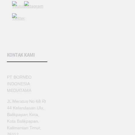
KONTAK KAMI
PT BORNEO
INDONESIA
MEDIATAMA
JL Meratus No 68 Rt
44 Kelandasan Ulu,
Balikpapan Kota,
Kota Balikpapan,
Kalimantan Timur,
76112