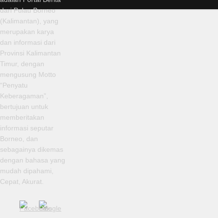
dari Pulau Borneo
(Kalimantan), yang
merupakan karya
dan informasi dari
Provinsi Kalimantan
Timur, dengan
mengusung Motto
“Penyatu
Keberagaman”,
bertujuan untuk
memberitakan
informasi seputar
Borneo, dan
sebagainya dikemas
dengan bahasa yang
mudah dipahami,
Cepat, Akurat.