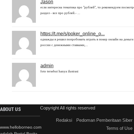
Jason
если интересна тематика про "рублей", то рекомендуем посмотр
раздел - все про рублей.- ...
https://t.me/s/poker_online_o...
однажды я решил попробовать играть в покер онлайн на деньги
россии с денежными ставками,...
admin
foto tersebut hanya ilustrasi
Copyright All rights reserved
ABOUT US
Redaksi
Pedoman Pemberitaan Siber
www.helloborneo.com
Terms of Use
adalah Portal Berita