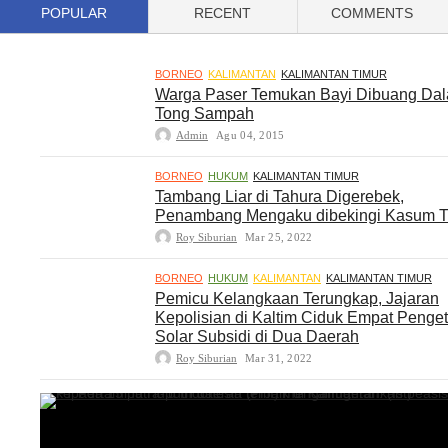
POPULAR
RECENT
COMMENTS
BORNEO
KALIMANTAN
KALIMANTAN TIMUR
Warga Paser Temukan Bayi Dibuang Da
Tong Sampah
Admin
Agu 04, 2015
BORNEO
HUKUM
KALIMANTAN TIMUR
Tambang Liar di Tahura Digerebek,
Penambang Mengaku dibekingi Kasum 
Roy Siburian
Mar 25, 2022
BORNEO
HUKUM
KALIMANTAN
KALIMANTAN TIMUR
Pemicu Kelangkaan Terungkap, Jajaran
Kepolisian di Kaltim Ciduk Empat Penge
Solar Subsidi di Dua Daerah
Roy Siburian
Mar 31, 2022