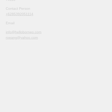
Contact Person
+6285392051114
Email
info@helloborneo.com
roeang@yahoo.com