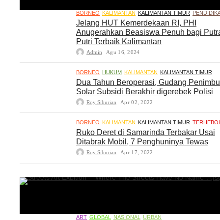
BORNEO
KALIMANTAN
KALIMANTAN TIMUR
PENDIDIK
Jelang HUT Kemerdekaan RI, PHI
Anugerahkan Beasiswa Penuh bagi Putr
Putri Terbaik Kalimantan
Admin
Agu 16, 2024
BORNEO
HUKUM
KALIMANTAN
KALIMANTAN TIMUR
Dua Tahun Beroperasi, Gudang Penimb
Solar Subsidi Berakhir digerebek Polisi
Roy Siburian
Apr 02, 2022
BORNEO
KALIMANTAN
KALIMANTAN TIMUR
TERHEBO
Ruko Deret di Samarinda Terbakar Usai
Ditabrak Mobil, 7 Penghuninya Tewas
Roy Siburian
Apr 17, 2022
ART
GLOBAL
NASIONAL
URBAN