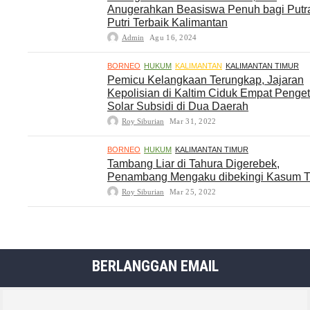
Anugerahkan Beasiswa Penuh bagi Putr
Putri Terbaik Kalimantan
Admin
Agu 16, 2024
BORNEO
HUKUM
KALIMANTAN
KALIMANTAN TIMUR
Pemicu Kelangkaan Terungkap, Jajaran
Kepolisian di Kaltim Ciduk Empat Penge
Solar Subsidi di Dua Daerah
Roy Siburian
Mar 31, 2022
BORNEO
HUKUM
KALIMANTAN TIMUR
Tambang Liar di Tahura Digerebek,
Penambang Mengaku dibekingi Kasum 
Roy Siburian
Mar 25, 2022
BERLANGGAN EMAIL