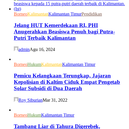
Borneo
Kalimantan
Kalimantan Timur
Pendidikan
Jelang HUT Kemerdekaan RI, PHI
Anugerahkan Beasiswa Penuh bagi Putra-
Putri Terbaik Kalimantan
admin
Agu 16, 2024
Borneo
Hukum
Kalimantan
Kalimantan Timur
Pemicu Kelangkaan Terungkap, Jajaran
Kepolisian di Kaltim Ciduk Empat Pengetab
Solar Subsidi di Dua Daerah
Roy Siburian
Mar 31, 2022
Borneo
Hukum
Kalimantan Timur
Tambang Liar di Tahura Digerebek,