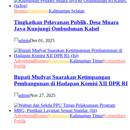
Borneo
Kalimantan
Kalimantan Selatan
Tingkatkan Pelayanan Publik, Desa Muara
Jaya Kunjungi Ombudsman Kalsel
admin
Des 01, 2025
Advertorial
Borneo
Kalimantan
Kalimantan Timur
Komunikasi
Publik
Bupati Mudyat Suarakan Ketimpangan
Pembangunan di Hadapan Komisi XII DPR RI
admin
Nov 27, 2025
Advertorial
Borneo
Kalimantan
Kalimantan Timur
Komunikasi
Publik