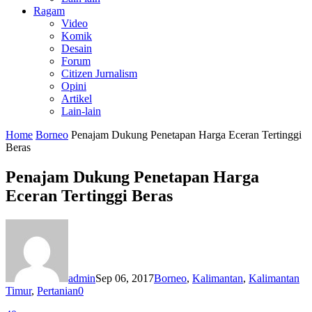
Ragam
Video
Komik
Desain
Forum
Citizen Jurnalism
Opini
Artikel
Lain-lain
Home
Borneo
Penajam Dukung Penetapan Harga Eceran Tertinggi
Beras
Penajam Dukung Penetapan Harga
Eceran Tertinggi Beras
admin
Sep 06, 2017
Borneo
,
Kalimantan
,
Kalimantan
Timur
,
Pertanian
0