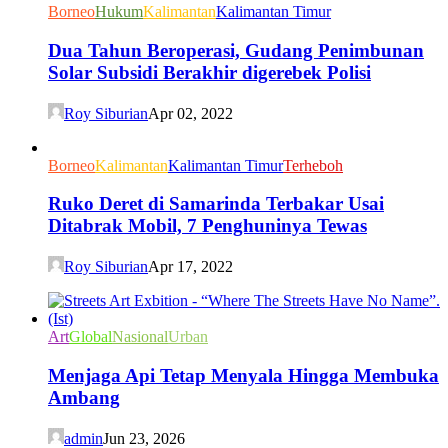
Borneo
Hukum
Kalimantan
Kalimantan Timur
Dua Tahun Beroperasi, Gudang Penimbunan
Solar Subsidi Berakhir digerebek Polisi
Roy Siburian
Apr 02, 2022
Borneo
Kalimantan
Kalimantan Timur
Terheboh
Ruko Deret di Samarinda Terbakar Usai
Ditabrak Mobil, 7 Penghuninya Tewas
Roy Siburian
Apr 17, 2022
Art
Global
Nasional
Urban
Menjaga Api Tetap Menyala Hingga Membuka
Ambang
admin
Jun 23, 2026