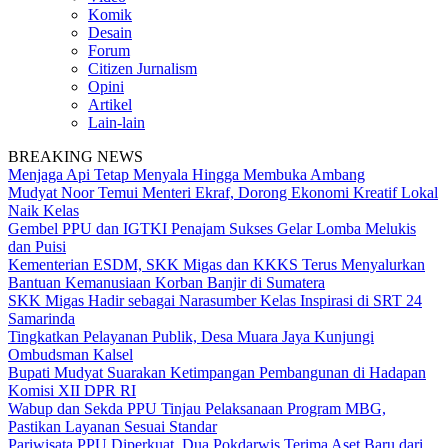
Komik
Desain
Forum
Citizen Jurnalism
Opini
Artikel
Lain-lain
BREAKING NEWS
Menjaga Api Tetap Menyala Hingga Membuka Ambang
Mudyat Noor Temui Menteri Ekraf, Dorong Ekonomi Kreatif Lokal
Naik Kelas
Gembel PPU dan IGTKI Penajam Sukses Gelar Lomba Melukis
dan Puisi
Kementerian ESDM, SKK Migas dan KKKS Terus Menyalurkan
Bantuan Kemanusiaan Korban Banjir di Sumatera
SKK Migas Hadir sebagai Narasumber Kelas Inspirasi di SRT 24
Samarinda
Tingkatkan Pelayanan Publik, Desa Muara Jaya Kunjungi
Ombudsman Kalsel
Bupati Mudyat Suarakan Ketimpangan Pembangunan di Hadapan
Komisi XII DPR RI
Wabup dan Sekda PPU Tinjau Pelaksanaan Program MBG,
Pastikan Layanan Sesuai Standar
Pariwisata PPU Diperkuat, Dua Pokdarwis Terima Aset Baru dari