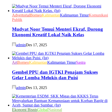
Advertorial
Borneo
Kalimantan
Kalimantan Timur
Komunikasi
Publik
Mudyat Noor Temui Menteri Ekraf, Dorong
Ekonomi Kreatif Lokal Naik Kelas
admin
Des 17, 2025
Art
Borneo
Kalimantan
Kalimantan Timur
Sastra
Gembel PPU dan IGTKI Penajam Sukses
Gelar Lomba Melukis dan Puisi
admin
Des 13, 2025
Ekonomi Bisnis
Global
Nasional