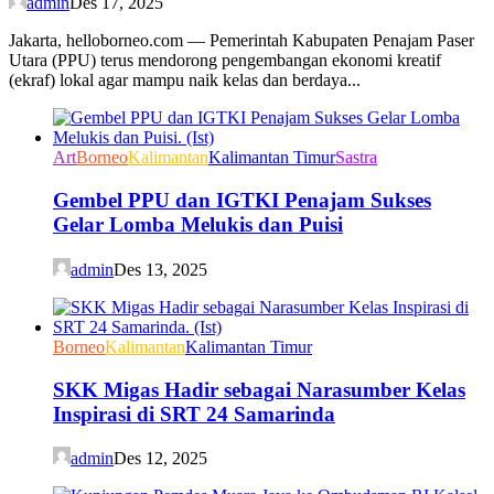
admin
Des 17, 2025
Jakarta, helloborneo.com — Pemerintah Kabupaten Penajam Paser
Utara (PPU) terus mendorong pengembangan ekonomi kreatif
(ekraf) lokal agar mampu naik kelas dan berdaya...
Art
Borneo
Kalimantan
Kalimantan Timur
Sastra
Gembel PPU dan IGTKI Penajam Sukses
Gelar Lomba Melukis dan Puisi
admin
Des 13, 2025
Borneo
Kalimantan
Kalimantan Timur
SKK Migas Hadir sebagai Narasumber Kelas
Inspirasi di SRT 24 Samarinda
admin
Des 12, 2025