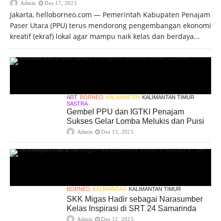
Admin
Des 17, 2025
Jakarta, helloborneo.com — Pemerintah Kabupaten Penajam
Paser Utara (PPU) terus mendorong pengembangan ekonomi
kreatif (ekraf) lokal agar mampu naik kelas dan berdaya...
ART
BORNEO
KALIMANTAN
KALIMANTAN TIMUR
SASTRA
Gembel PPU dan IGTKI Penajam
Sukses Gelar Lomba Melukis dan Puisi
Admin
Des 13, 2025
BORNEO
KALIMANTAN
KALIMANTAN TIMUR
SKK Migas Hadir sebagai Narasumber
Kelas Inspirasi di SRT 24 Samarinda
Admin
Des 12, 2025