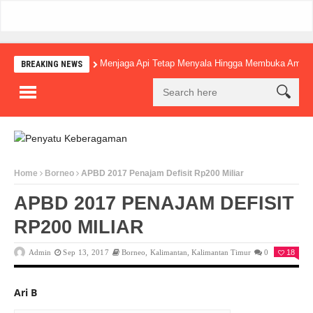
Menjaga Api Tetap Menyala Hingga Membuka Amba
BREAKING NEWS
Home
Borneo
APBD 2017 Penajam Defisit Rp200 Miliar
APBD 2017 PENAJAM DEFISIT
RP200 MILIAR
Admin
Sep 13, 2017
Borneo
,
Kalimantan
,
Kalimantan Timur
0
18
Ari B