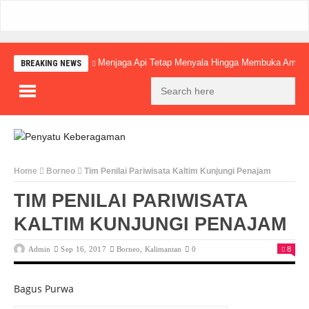
Menjaga Api Tetap Menyala Hingga Membuka Amba
BREAKING NEWS
Home
Borneo
Tim Penilai Pariwisata Kaltim Kunjungi Penajam
TIM PENILAI PARIWISATA
KALTIM KUNJUNGI PENAJAM
Admin
Sep 16, 2017
Borneo
,
Kalimantan
0
8
Bagus Purwa