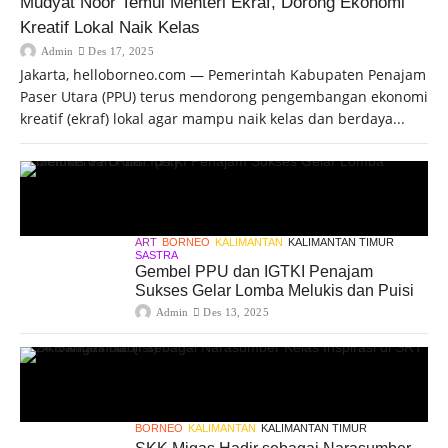
Mudyat Noor Temui Menteri Ekraf, Dorong Ekonomi
Kreatif Lokal Naik Kelas
Admin
Des 17, 2025
Jakarta, helloborneo.com — Pemerintah Kabupaten Penajam
Paser Utara (PPU) terus mendorong pengembangan ekonomi
kreatif (ekraf) lokal agar mampu naik kelas dan berdaya...
ART
BORNEO
KALIMANTAN
KALIMANTAN TIMUR
SASTRA
Gembel PPU dan IGTKI Penajam
Sukses Gelar Lomba Melukis dan Puisi
Admin
Des 13, 2025
BORNEO
KALIMANTAN
KALIMANTAN TIMUR