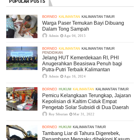
POPULAR POSTS
BORNEO
KALIMANTAN
KALIMANTAN TIMUR
Warga Paser Temukan Bayi Dibuang
Dalam Tong Sampah
Admin
Agu 04, 2015
BORNEO
KALIMANTAN
KALIMANTAN TIMUR
PENDIDIKAN
Jelang HUT Kemerdekaan RI, PHI
Anugerahkan Beasiswa Penuh bagi
Putra-Putri Terbaik Kalimantan
Admin
Agu 16, 2024
BORNEO
HUKUM
KALIMANTAN
KALIMANTAN TIMUR
Pemicu Kelangkaan Terungkap, Jajaran
Kepolisian di Kaltim Ciduk Empat
Pengetab Solar Subsidi di Dua Daerah
Roy Siburian
Mar 31, 2022
BORNEO
HUKUM
KALIMANTAN TIMUR
Tambang Liar di Tahura Digerebek,
Penambang Mengaku dibekingi Kasum