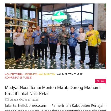
ADVERTORIAL
BORNEO
KALIMANTAN
KALIMANTAN TIMUR
KOMUNIKASI PUBLIK
Like
Mudyat Noor Temui Menteri Ekraf, Dorong Ekonomi
Kreatif Lokal Naik Kelas
Admin
Des 17, 2025
Jakarta, helloborneo.com — Pemerintah Kabupaten Penajam
Paser Utara (PPU) terus mendorong pengembangan ekonomi