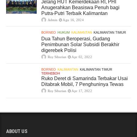
Jelang HUT Kemerdekaan RI, PHI
Anugerahkan Beasiswa Penuh bagi
Putra-Putri Terbaik Kalimantan
Admin
Agu 16, 2024
BORNEO
HUKUM
KALIMANTAN
KALIMANTAN TIMUR
Dua Tahun Beroperasi, Gudang
Penimbunan Solar Subsidi Berakhir
digerebek Polisi
Roy Siburian
Apr 02, 2022
BORNEO
KALIMANTAN
KALIMANTAN TIMUR
TERHEBOH
Ruko Deret di Samarinda Terbakar Usai
Ditabrak Mobil, 7 Penghuninya Tewas
Roy Siburian
Apr 17, 2022
ABOUT US