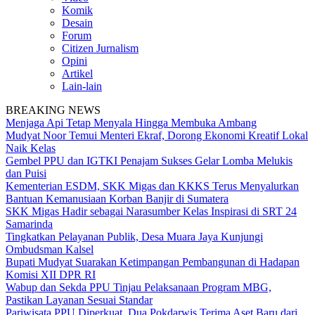
Komik
Desain
Forum
Citizen Jurnalism
Opini
Artikel
Lain-lain
BREAKING NEWS
Menjaga Api Tetap Menyala Hingga Membuka Ambang
Mudyat Noor Temui Menteri Ekraf, Dorong Ekonomi Kreatif Lokal
Naik Kelas
Gembel PPU dan IGTKI Penajam Sukses Gelar Lomba Melukis
dan Puisi
Kementerian ESDM, SKK Migas dan KKKS Terus Menyalurkan
Bantuan Kemanusiaan Korban Banjir di Sumatera
SKK Migas Hadir sebagai Narasumber Kelas Inspirasi di SRT 24
Samarinda
Tingkatkan Pelayanan Publik, Desa Muara Jaya Kunjungi
Ombudsman Kalsel
Bupati Mudyat Suarakan Ketimpangan Pembangunan di Hadapan
Komisi XII DPR RI
Wabup dan Sekda PPU Tinjau Pelaksanaan Program MBG,
Pastikan Layanan Sesuai Standar
Pariwisata PPU Diperkuat, Dua Pokdarwis Terima Aset Baru dari