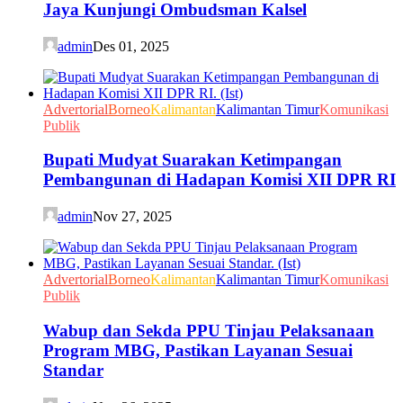
Jaya Kunjungi Ombudsman Kalsel
admin
Des 01, 2025
Advertorial
Borneo
Kalimantan
Kalimantan Timur
Komunikasi
Publik
Bupati Mudyat Suarakan Ketimpangan
Pembangunan di Hadapan Komisi XII DPR RI
admin
Nov 27, 2025
Advertorial
Borneo
Kalimantan
Kalimantan Timur
Komunikasi
Publik
Wabup dan Sekda PPU Tinjau Pelaksanaan
Program MBG, Pastikan Layanan Sesuai
Standar