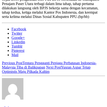
Penajam Paser Utara terbagi dalam lima tahap, tahap pertama
dilakukan langsung oleh BPJS bekerja sama dengan kecamatan,
tahap kedua, ketiga melalui Kantor Pos Indonesia, dan keempat
serta kelima melalui Dinas Sosial Kabupaten PPU.(bp/hb)
Facebook
Twitter
Google+
Linkedin
Tumblr
Pinterest
Mail
Previous Post
Tentara Pengganti Penjaga Perbatasan Indonesia-
Malaysia Tiba di Balikpapan
Next Post
Yusran Aspar Tetap
Optimistis Maju Pilkada Kaltim