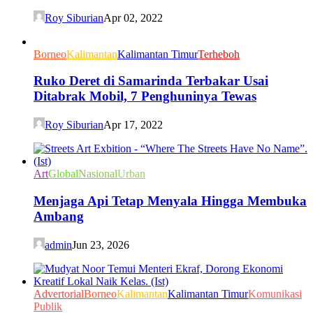
Roy Siburian
Apr 02, 2022
Borneo
Kalimantan
Kalimantan Timur
Terheboh
Ruko Deret di Samarinda Terbakar Usai
Ditabrak Mobil, 7 Penghuninya Tewas
Roy Siburian
Apr 17, 2022
Art
Global
Nasional
Urban
Menjaga Api Tetap Menyala Hingga Membuka
Ambang
admin
Jun 23, 2026
Advertorial
Borneo
Kalimantan
Kalimantan Timur
Komunikasi
Publik