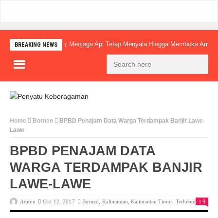
Menjaga Api Tetap Menyala Hingga Membuka Amba
BREAKING NEWS
Home
Borneo
BPBD Penajam Data Warga Terdampak Banjir Lawe-
Lawe
BPBD PENAJAM DATA
WARGA TERDAMPAK BANJIR
LAWE-LAWE
Admin
Okt 12, 2017
Borneo
,
Kalimantan
,
Kalimantan Timur
,
Terheboh
9
0