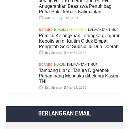
Jelang HUT Kemerdekaan RI, PHI
Anugerahkan Beasiswa Penuh bagi
Putra-Putri Terbaik Kalimantan
Admin
Agu 16, 2024
BORNEO
HUKUM
KALIMANTAN
KALIMANTAN TIMUR
Pemicu Kelangkaan Terungkap, Jajaran
Kepolisian di Kaltim Ciduk Empat
Pengetab Solar Subsidi di Dua Daerah
Roy Siburian
Mar 31, 2022
BORNEO
HUKUM
KALIMANTAN TIMUR
Tambang Liar di Tahura Digerebek,
Penambang Mengaku dibekingi Kasum
TNI
Roy Siburian
Mar 25, 2022
BERLANGGAN EMAIL