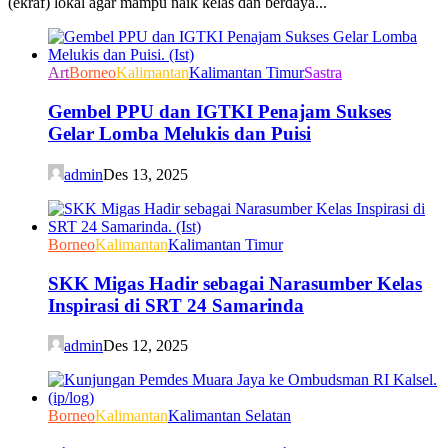
(ekraf) lokal agar mampu naik kelas dan berdaya...
Art
Borneo
Kalimantan
Kalimantan Timur
Sastra
Gembel PPU dan IGTKI Penajam Sukses
Gelar Lomba Melukis dan Puisi
admin
Des 13, 2025
Borneo
Kalimantan
Kalimantan Timur
SKK Migas Hadir sebagai Narasumber Kelas
Inspirasi di SRT 24 Samarinda
admin
Des 12, 2025
Borneo
Kalimantan
Kalimantan Selatan