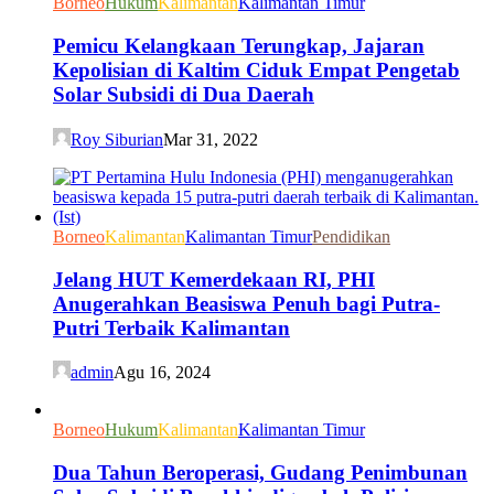
Borneo
Hukum
Kalimantan
Kalimantan Timur
Pemicu Kelangkaan Terungkap, Jajaran
Kepolisian di Kaltim Ciduk Empat Pengetab
Solar Subsidi di Dua Daerah
Roy Siburian
Mar 31, 2022
Borneo
Kalimantan
Kalimantan Timur
Pendidikan
Jelang HUT Kemerdekaan RI, PHI
Anugerahkan Beasiswa Penuh bagi Putra-
Putri Terbaik Kalimantan
admin
Agu 16, 2024
Borneo
Hukum
Kalimantan
Kalimantan Timur
Dua Tahun Beroperasi, Gudang Penimbunan