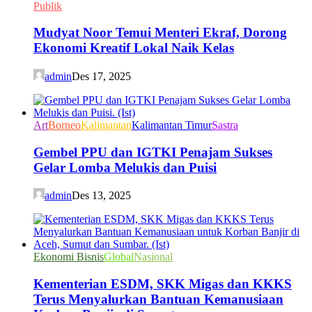
Publik
Mudyat Noor Temui Menteri Ekraf, Dorong
Ekonomi Kreatif Lokal Naik Kelas
admin
Des 17, 2025
Art
Borneo
Kalimantan
Kalimantan Timur
Sastra
Gembel PPU dan IGTKI Penajam Sukses
Gelar Lomba Melukis dan Puisi
admin
Des 13, 2025
Ekonomi Bisnis
Global
Nasional
Kementerian ESDM, SKK Migas dan KKKS
Terus Menyalurkan Bantuan Kemanusiaan