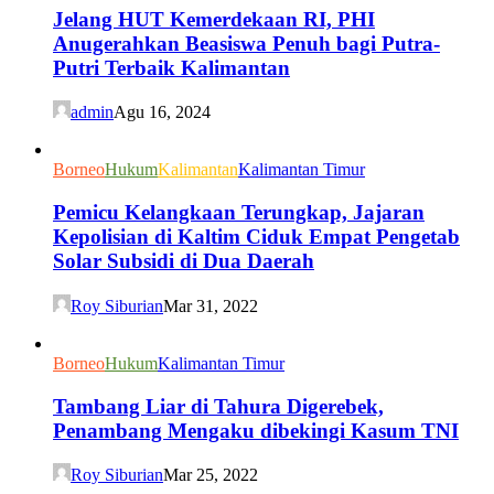
Jelang HUT Kemerdekaan RI, PHI
Anugerahkan Beasiswa Penuh bagi Putra-
Putri Terbaik Kalimantan
admin
Agu 16, 2024
Borneo
Hukum
Kalimantan
Kalimantan Timur
Pemicu Kelangkaan Terungkap, Jajaran
Kepolisian di Kaltim Ciduk Empat Pengetab
Solar Subsidi di Dua Daerah
Roy Siburian
Mar 31, 2022
Borneo
Hukum
Kalimantan Timur
Tambang Liar di Tahura Digerebek,
Penambang Mengaku dibekingi Kasum TNI
Roy Siburian
Mar 25, 2022