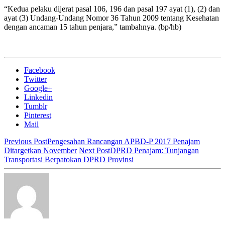
“Kedua pelaku dijerat pasal 106, 196 dan pasal 197 ayat (1), (2) dan
ayat (3) Undang-Undang Nomor 36 Tahun 2009 tentang Kesehatan
dengan ancaman 15 tahun penjara,” tambahnya. (bp/hb)
Facebook
Twitter
Google+
Linkedin
Tumblr
Pinterest
Mail
Previous Post
Pengesahan Rancangan APBD-P 2017 Penajam
Ditargetkan November
Next Post
DPRD Penajam: Tunjangan
Transportasi Berpatokan DPRD Provinsi