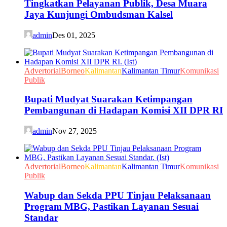
Tingkatkan Pelayanan Publik, Desa Muara
Jaya Kunjungi Ombudsman Kalsel
admin
Des 01, 2025
Advertorial
Borneo
Kalimantan
Kalimantan Timur
Komunikasi
Publik
Bupati Mudyat Suarakan Ketimpangan
Pembangunan di Hadapan Komisi XII DPR RI
admin
Nov 27, 2025
Advertorial
Borneo
Kalimantan
Kalimantan Timur
Komunikasi
Publik
Wabup dan Sekda PPU Tinjau Pelaksanaan
Program MBG, Pastikan Layanan Sesuai
Standar