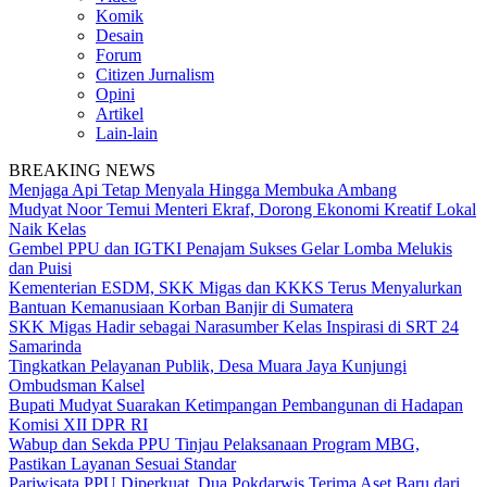
Komik
Desain
Forum
Citizen Jurnalism
Opini
Artikel
Lain-lain
BREAKING NEWS
Menjaga Api Tetap Menyala Hingga Membuka Ambang
Mudyat Noor Temui Menteri Ekraf, Dorong Ekonomi Kreatif Lokal
Naik Kelas
Gembel PPU dan IGTKI Penajam Sukses Gelar Lomba Melukis
dan Puisi
Kementerian ESDM, SKK Migas dan KKKS Terus Menyalurkan
Bantuan Kemanusiaan Korban Banjir di Sumatera
SKK Migas Hadir sebagai Narasumber Kelas Inspirasi di SRT 24
Samarinda
Tingkatkan Pelayanan Publik, Desa Muara Jaya Kunjungi
Ombudsman Kalsel
Bupati Mudyat Suarakan Ketimpangan Pembangunan di Hadapan
Komisi XII DPR RI
Wabup dan Sekda PPU Tinjau Pelaksanaan Program MBG,
Pastikan Layanan Sesuai Standar
Pariwisata PPU Diperkuat, Dua Pokdarwis Terima Aset Baru dari