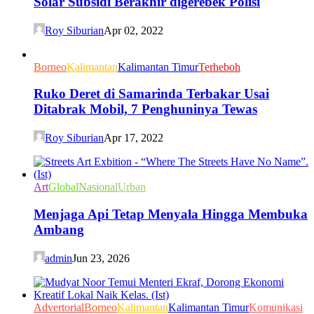
Solar Subsidi Berakhir digerebek Polisi
Roy Siburian
Apr 02, 2022
Borneo
Kalimantan
Kalimantan Timur
Terheboh
Ruko Deret di Samarinda Terbakar Usai
Ditabrak Mobil, 7 Penghuninya Tewas
Roy Siburian
Apr 17, 2022
Art
Global
Nasional
Urban
Menjaga Api Tetap Menyala Hingga Membuka
Ambang
admin
Jun 23, 2026
Advertorial
Borneo
Kalimantan
Kalimantan Timur
Komunikasi