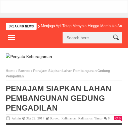
Menjaga Api Tetap Menyala Hingga Membuka Amba
BREAKING NEWS
Home
Borneo
Penajam Siapkan Lahan Pembangunan Gedung
Pengadilan
PENAJAM SIAPKAN LAHAN
PEMBANGUNAN GEDUNG
PENGADILAN
Admin
Okt 22, 2017
Borneo
,
Kalimantan
,
Kalimantan Timur
0
6