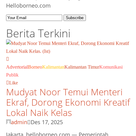
Helloborneo.com
Berita Terkini
Advertorial
Borneo
Kalimantan
Kalimantan Timur
Komunikasi
Publik
Like
Mudyat Noor Temui Menteri
Ekraf, Dorong Ekonomi Kreatif
Lokal Naik Kelas
admin
Des 17, 2025
Jakarta, helloborneo.com — Pemerintah