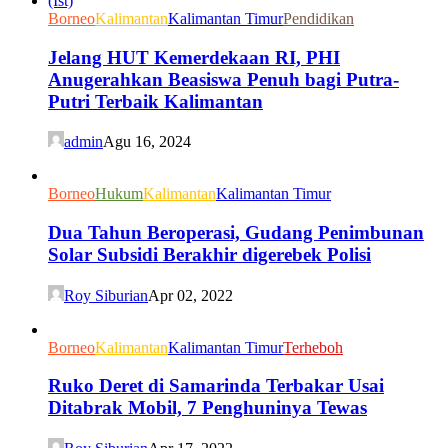
Borneo
Kalimantan
Kalimantan Timur
Pendidikan
Jelang HUT Kemerdekaan RI, PHI
Anugerahkan Beasiswa Penuh bagi Putra-
Putri Terbaik Kalimantan
admin
Agu 16, 2024
Borneo
Hukum
Kalimantan
Kalimantan Timur
Dua Tahun Beroperasi, Gudang Penimbunan
Solar Subsidi Berakhir digerebek Polisi
Roy Siburian
Apr 02, 2022
Borneo
Kalimantan
Kalimantan Timur
Terheboh
Ruko Deret di Samarinda Terbakar Usai
Ditabrak Mobil, 7 Penghuninya Tewas