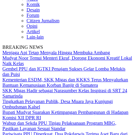
Komik
Desain
Forum
Citizen Jurnalism
Opini
Artikel
Lain-lain
BREAKING NEWS
Menjaga Api Tetap Menyala Hingga Membuka Ambang
Mudyat Noor Temui Menteri Ekraf, Dorong Ekonomi Kreatif Lokal
Naik Kelas
Gembel PPU dan IGTKI Penajam Sukses Gelar Lomba Melukis
dan Puisi
Kementerian ESDM, SKK Migas dan KKKS Terus Menyalurkan
Bantuan Kemanusiaan Korban Banjir di Sumatera
SKK Migas Hadir sebagai Narasumber Kelas Inspirasi di SRT 24
Samarinda
Tingkatkan Pelayanan Publik, Desa Muara Jaya Kunjungi
Ombudsman Kalsel
Bupati Mudyat Suarakan Ketimpangan Pembangunan di Hadapan
Komisi XII DPR RI
Wabup dan Sekda PPU Tinjau Pelaksanaan Program MBG,
Pastikan Layanan Sesuai Standar
Pariwisata PPU Diperkuat, Dua Pokdarwis Terima Aset Baru dari