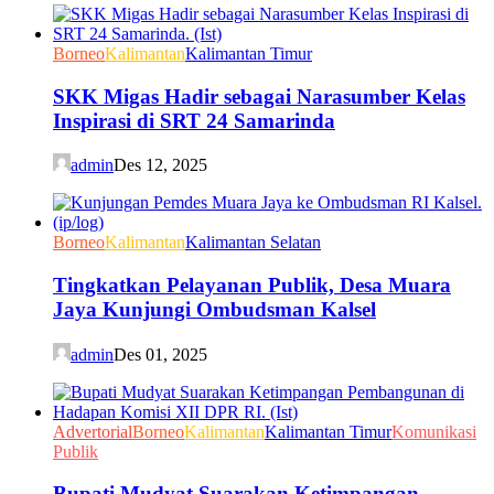
Borneo
Kalimantan
Kalimantan Timur
SKK Migas Hadir sebagai Narasumber Kelas
Inspirasi di SRT 24 Samarinda
admin
Des 12, 2025
Borneo
Kalimantan
Kalimantan Selatan
Tingkatkan Pelayanan Publik, Desa Muara
Jaya Kunjungi Ombudsman Kalsel
admin
Des 01, 2025
Advertorial
Borneo
Kalimantan
Kalimantan Timur
Komunikasi
Publik
Bupati Mudyat Suarakan Ketimpangan