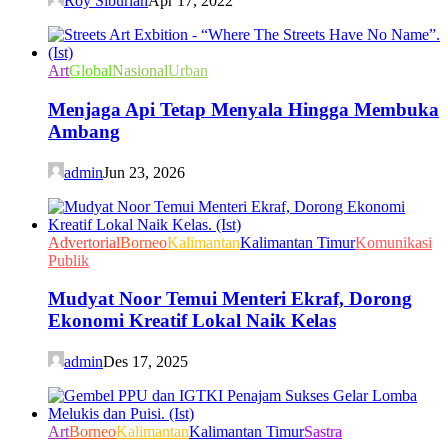
Roy Siburian
Apr 17, 2022
Art
Global
Nasional
Urban
Menjaga Api Tetap Menyala Hingga Membuka
Ambang
admin
Jun 23, 2026
Advertorial
Borneo
Kalimantan
Kalimantan Timur
Komunikasi
Publik
Mudyat Noor Temui Menteri Ekraf, Dorong
Ekonomi Kreatif Lokal Naik Kelas
admin
Des 17, 2025
Art
Borneo
Kalimantan
Kalimantan Timur
Sastra