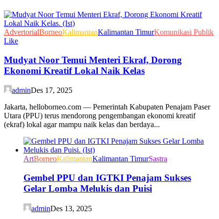
Advertorial
Borneo
Kalimantan
Kalimantan Timur
Komunikasi Publik
Like
Mudyat Noor Temui Menteri Ekraf, Dorong
Ekonomi Kreatif Lokal Naik Kelas
admin
Des 17, 2025
Jakarta, helloborneo.com — Pemerintah Kabupaten Penajam Paser
Utara (PPU) terus mendorong pengembangan ekonomi kreatif
(ekraf) lokal agar mampu naik kelas dan berdaya...
Art
Borneo
Kalimantan
Kalimantan Timur
Sastra
Gembel PPU dan IGTKI Penajam Sukses
Gelar Lomba Melukis dan Puisi
admin
Des 13, 2025