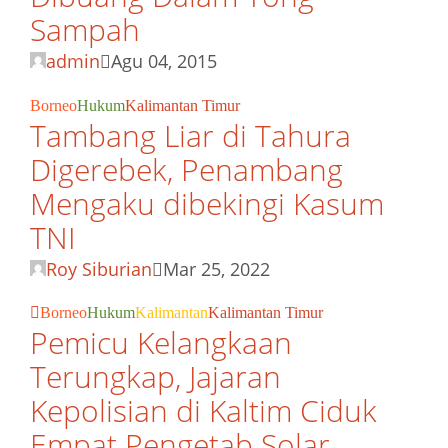
Sampah
admin
Agu 04, 2015
Borneo
Hukum
Kalimantan Timur
Tambang Liar di Tahura
Digerebek, Penambang
Mengaku dibekingi Kasum
TNI
Roy Siburian
Mar 25, 2022
Borneo
Hukum
Kalimantan
Kalimantan Timur
Pemicu Kelangkaan
Terungkap, Jajaran
Kepolisian di Kaltim Ciduk
Empat Pengetab Solar