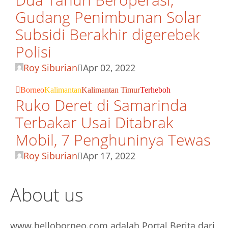
Gudang Penimbunan Solar
Subsidi Berakhir digerebek
Polisi
Roy Siburian
Apr 02, 2022
Borneo
Kalimantan
Kalimantan Timur
Terheboh
Ruko Deret di Samarinda
Terbakar Usai Ditabrak
Mobil, 7 Penghuninya Tewas
Roy Siburian
Apr 17, 2022
About us
www.helloborneo.com adalah Portal Berita dari