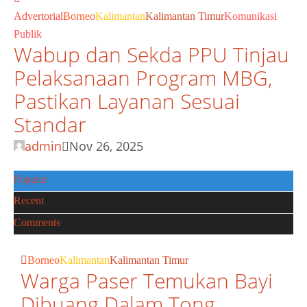
Advertorial
Borneo
Kalimantan
Kalimantan Timur
Komunikasi
Publik
Wabup dan Sekda PPU Tinjau
Pelaksanaan Program MBG,
Pastikan Layanan Sesuai
Standar
admin
Nov 26, 2025
Popular
Recent
Comments
Borneo
Kalimantan
Kalimantan Timur
Warga Paser Temukan Bayi
Dibuang Dalam Tong