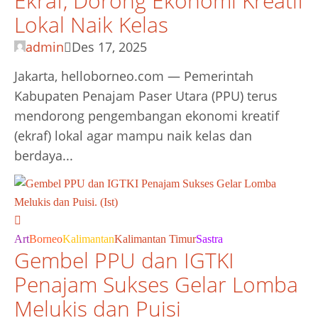
Ekraf, Dorong Ekonomi Kreatif
Lokal Naik Kelas
admin
Des 17, 2025
Jakarta, helloborneo.com — Pemerintah
Kabupaten Penajam Paser Utara (PPU) terus
mendorong pengembangan ekonomi kreatif
(ekraf) lokal agar mampu naik kelas dan
berdaya...
Art
Borneo
Kalimantan
Kalimantan Timur
Sastra
Gembel PPU dan IGTKI
Penajam Sukses Gelar Lomba
Melukis dan Puisi