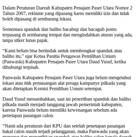
Dalam Peraturan Daerah Kabupaten Penajam Paser Utara Nomor 2
Tahun 2007, reklame yang dipasang harus memiliki izin dan tidak
boleh dipasang di sembarang lokasi.
Sementara spanduk dan baliho bacabup dan bacagub justru
terpasang di sembarang tempat dan mengindahkan aturan yang ada,
tanpa stiker lunas pajak.
“Kami belum bisa bertindak untuk membongkar spanduk atau
baliho itu,” ujar Ketua Panitia Pengawas Pemilihan Umum
(Panwaslu) Kabupaten Penajam Paser Utara Daud Yusuf, ketika
dihubungi terpisah.
Panwaslu Kabupaten Penajam Paser Utara juga belum mengetahui
lokasi atau titik pemasangan alat peraga kampanye pilkada yang
akan ditetapkan Komisi Pemilihan Umum setempat.
Daud Yusuf menambahkan, saat ini penertiban spanduk dan baliho
pilkada masih menjadi tanggung jawab pemerintah kabupaten,
karena Panwaslu belum memiliki kewenangan sebelum ada
penetapan pasangan calon.
“Nanti ada peraturan dari KPU dan setelah penetapan pasangan
bakal calon masih terjadi pelanggaran, maka Panwaslu yang akan
menegur dan menertibkan spanduk atau baliho calon kepala daerah