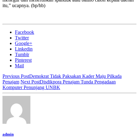
itu,” ucapnya. (bp/hb)
Facebook
Twitter
Google+
Linkedin
Tumblr
Pinterest
Mail
Previous Post
Demokrat Tidak Paksakan Kader Maju Pilkada
Penajam
Next Post
Disdikpora Penajam Tunda Pengadaan
Komputer Penunjang UNBK
admin