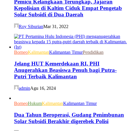
Pemicu Kelangkaan Terungkap, Jajaran
Kepolisian di Kaltim Ciduk Empat Pengetab
Solar Subsidi di Dua Daerah
Roy Siburian
Mar 31, 2022
Borneo
Kalimantan
Kalimantan Timur
Pendidikan
Jelang HUT Kemerdekaan RI, PHI
Anugerahkan Beasiswa Penuh bagi Putra-
Putri Terbaik Kalimantan
admin
Agu 16, 2024
Borneo
Hukum
Kalimantan
Kalimantan Timur
Dua Tahun Beroperasi, Gudang Penimbunan
Solar Subsidi Berakhir digerebek Polisi