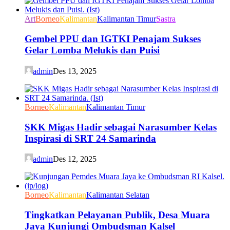
Art
Borneo
Kalimantan
Kalimantan Timur
Sastra
Gembel PPU dan IGTKI Penajam Sukses
Gelar Lomba Melukis dan Puisi
admin
Des 13, 2025
Borneo
Kalimantan
Kalimantan Timur
SKK Migas Hadir sebagai Narasumber Kelas
Inspirasi di SRT 24 Samarinda
admin
Des 12, 2025
Borneo
Kalimantan
Kalimantan Selatan
Tingkatkan Pelayanan Publik, Desa Muara
Jaya Kunjungi Ombudsman Kalsel