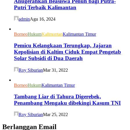
Anugerahkan Beasiswa Penuh bagi Putra-
Putri Terbaik Kalimantan
admin
Agu 16, 2024
Borneo
Hukum
Kalimantan
Kalimantan Timur
Pemicu Kelangkaan Terungkap, Jajaran
Kepolisian di Kaltim Ciduk Empat Pengetab
Solar Subsidi di Dua Daerah
Roy Siburian
Mar 31, 2022
Borneo
Hukum
Kalimantan Timur
Tambang Liar di Tahura Digerebek,
Penambang Mengaku dibekingi Kasum TNI
Roy Siburian
Mar 25, 2022
Berlanggan Email