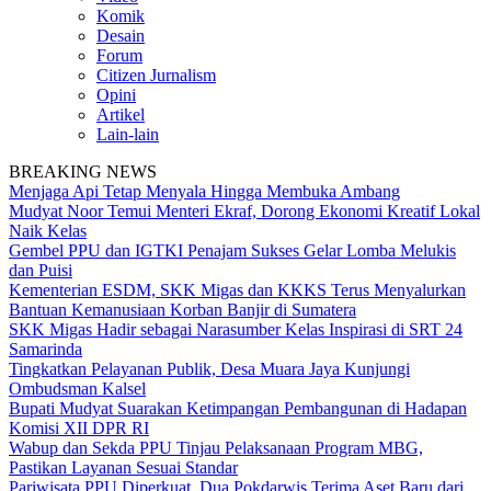
Komik
Desain
Forum
Citizen Jurnalism
Opini
Artikel
Lain-lain
BREAKING NEWS
Menjaga Api Tetap Menyala Hingga Membuka Ambang
Mudyat Noor Temui Menteri Ekraf, Dorong Ekonomi Kreatif Lokal
Naik Kelas
Gembel PPU dan IGTKI Penajam Sukses Gelar Lomba Melukis
dan Puisi
Kementerian ESDM, SKK Migas dan KKKS Terus Menyalurkan
Bantuan Kemanusiaan Korban Banjir di Sumatera
SKK Migas Hadir sebagai Narasumber Kelas Inspirasi di SRT 24
Samarinda
Tingkatkan Pelayanan Publik, Desa Muara Jaya Kunjungi
Ombudsman Kalsel
Bupati Mudyat Suarakan Ketimpangan Pembangunan di Hadapan
Komisi XII DPR RI
Wabup dan Sekda PPU Tinjau Pelaksanaan Program MBG,
Pastikan Layanan Sesuai Standar
Pariwisata PPU Diperkuat, Dua Pokdarwis Terima Aset Baru dari