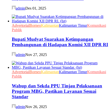
admin
Des 01, 2025
Advertorial
Borneo
Kalimantan
Kalimantan Timur
Komunikasi
Publik
Bupati Mudyat Suarakan Ketimpangan
Pembangunan di Hadapan Komisi XII DPR RI
admin
Nov 27, 2025
Advertorial
Borneo
Kalimantan
Kalimantan Timur
Komunikasi
Publik
Wabup dan Sekda PPU Tinjau Pelaksanaan
Program MBG, Pastikan Layanan Sesuai
Standar
admin
Nov 26, 2025