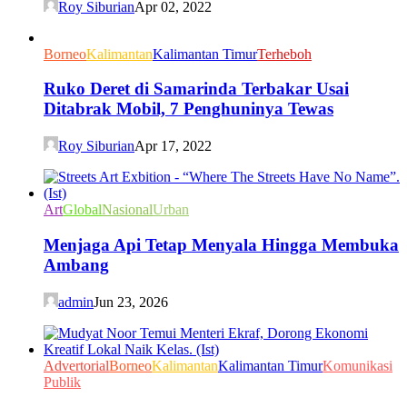
Roy Siburian
Apr 02, 2022
Borneo
Kalimantan
Kalimantan Timur
Terheboh
Ruko Deret di Samarinda Terbakar Usai
Ditabrak Mobil, 7 Penghuninya Tewas
Roy Siburian
Apr 17, 2022
Art
Global
Nasional
Urban
Menjaga Api Tetap Menyala Hingga Membuka
Ambang
admin
Jun 23, 2026
Advertorial
Borneo
Kalimantan
Kalimantan Timur
Komunikasi
Publik